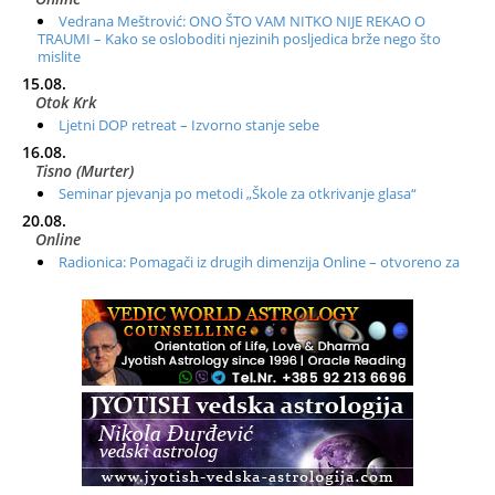
Vedrana Meštrović: ONO ŠTO VAM NITKO NIJE REKAO O
TRAUMI – Kako se osloboditi njezinih posljedica brže nego što
mislite
15.08.
Otok Krk
Ljetni DOP retreat – Izvorno stanje sebe
16.08.
Tisno (Murter)
Seminar pjevanja po metodi „Škole za otkrivanje glasa“
20.08.
Online
Radionica: Pomagači iz drugih dimenzija Online – otvoreno za
sve
21.08.
Zagreb+Online
Osnovni ThetaHealing® tečaj, Zagreb i Online
22.08.
Pula
Access BARS®, otpusti stres
23.08.
Pula
Access Energetski Facelift®