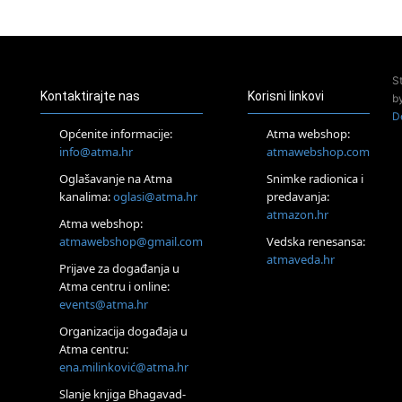
24.08.
Zagreb
Pjesma srca / Zagreb
Online
S
Tečaj Višeg Vodstva, razvijanja intuicije i Akaša zapisa
Kontaktirajte nas
Korisni linkovi
b
26.08.
D
Online
Općenite informacije:
Atma webshop:
Postanite Nositelj Vibracije Nove Zemlje
info@atma.hr
atmawebshop.com
27.08.
Oglašavanje na Atma
Snimke radionica i
Visoko
kanalima:
oglasi@atma.hr
predavanja:
Alemka Dauskardt – Jednodnevna radionica sistemskih
konstelacija
atmazon.hr
Atma webshop:
29.08.
atmawebshop@gmail.com
Vedska renesansa:
Zagreb
atmaveda.hr
Prijave za događanja u
HOD PO ŽERAVICI – Seminar koji mijenja tijelo, duh i um
SoulFest – Festival glazbe, mudrosti i zajedništva
Atma centru i online:
events@atma.hr
Radoboj
Noćna šumska kupka
Organizacija događaja u
30.08.
Atma centru:
Zagreb
ena.milinković@atma.hr
Access BARS® edukacija otpusti stres
Slanje knjiga Bhagavad-
31.08.