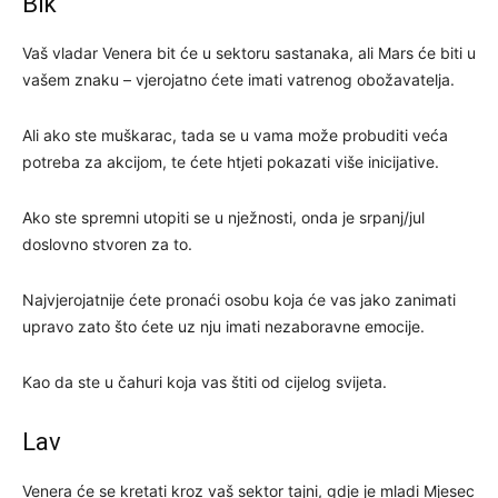
Bik
Vaš vladar Venera bit će u sektoru sastanaka, ali Mars će biti u
vašem znaku – vjerojatno ćete imati vatrenog obožavatelja.
Ali ako ste muškarac, tada se u vama može probuditi veća
potreba za akcijom, te ćete htjeti pokazati više inicijative.
Ako ste spremni utopiti se u nježnosti, onda je srpanj/jul
doslovno stvoren za to.
Najvjerojatnije ćete pronaći osobu koja će vas jako zanimati
upravo zato što ćete uz nju imati nezaboravne emocije.
Kao da ste u čahuri koja vas štiti od cijelog svijeta.
Lav
Venera će se kretati kroz vaš sektor tajni, gdje je mladi Mjesec