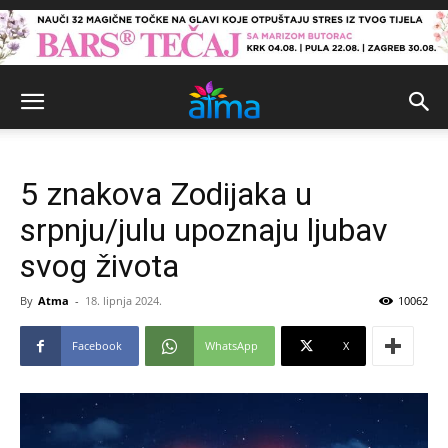
5 znakova Zodijaka u
srpnju/julu upoznaju ljubav
svog života
By
Atma
-
18. lipnja 2024.
10062
Facebook
WhatsApp
X