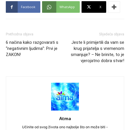
Facebook
WhatsApp
X
Prethodna objava
Slijedeća objava
6 načina kako razgovarati s
Jeste li primijetili da vam se
“negativnim ljudima”: Prvi je
krug prijatelja s vremenom
ZAKON!
smanjuje? – Ne brinite, to je
vjerojatno dobra stvar!
Atma
Učinite od svog života ono najbolje što on može biti -