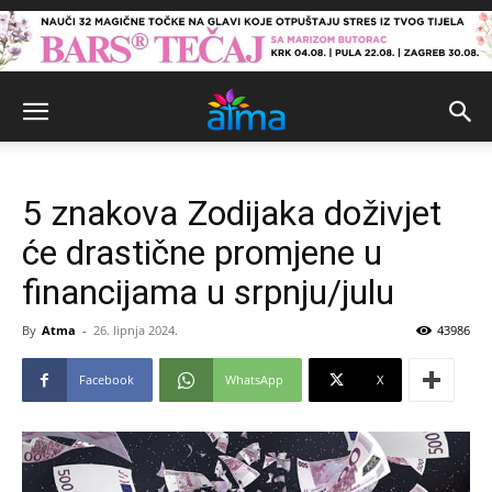
5 znakova Zodijaka doživjet
će drastične promjene u
financijama u srpnju/julu
By
Atma
-
26. lipnja 2024.
43986
Facebook
WhatsApp
X