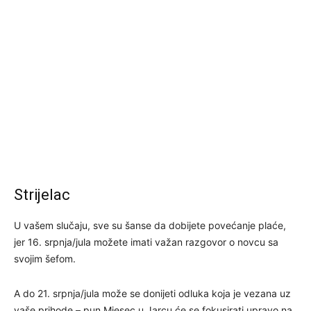
Strijelac
U vašem slučaju, sve su šanse da dobijete povećanje plaće,
jer 16. srpnja/jula možete imati važan razgovor o novcu sa
svojim šefom.
A do 21. srpnja/jula može se donijeti odluka koja je vezana uz
vaše prihode – pun Mjesec u Jarcu će se fokusirati upravo na