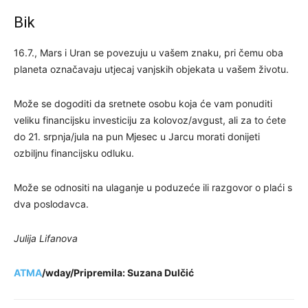
Bik
16.7., Mars i Uran se povezuju u vašem znaku, pri čemu oba
planeta označavaju utjecaj vanjskih objekata u vašem životu.
Može se dogoditi da sretnete osobu koja će vam ponuditi
veliku financijsku investiciju za kolovoz/avgust, ali za to ćete
do 21. srpnja/jula na pun Mjesec u Jarcu morati donijeti
ozbiljnu financijsku odluku.
Može se odnositi na ulaganje u poduzeće ili razgovor o plaći s
dva poslodavca.
Julija Lifanova
ATMA
/wday/Pripremila: Suzana Dulčić