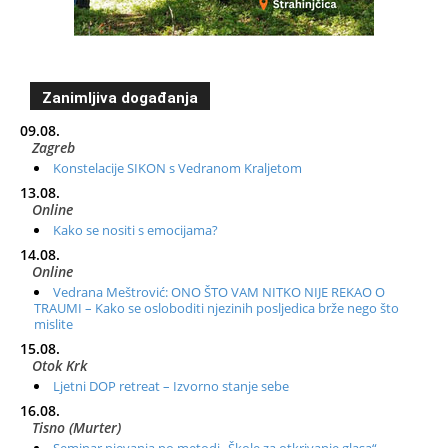
Zanimljiva događanja
09.08.
Zagreb
Konstelacije SIKON s Vedranom Kraljetom
13.08.
Online
Kako se nositi s emocijama?
14.08.
Online
Vedrana Meštrović: ONO ŠTO VAM NITKO NIJE REKAO O
TRAUMI – Kako se osloboditi njezinih posljedica brže nego što
mislite
15.08.
Otok Krk
Ljetni DOP retreat – Izvorno stanje sebe
16.08.
Tisno (Murter)
Seminar pjevanja po metodi „Škole za otkrivanje glasa“