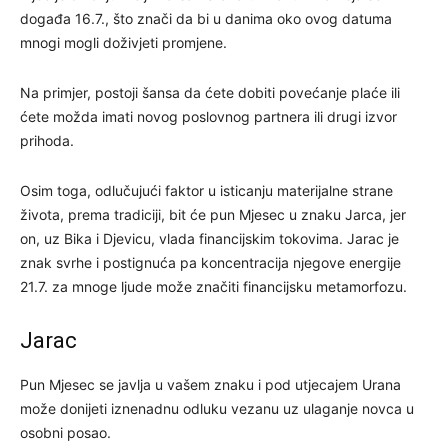
događa 16.7., što znači da bi u danima oko ovog datuma
mnogi mogli doživjeti promjene.
Na primjer, postoji šansa da ćete dobiti povećanje plaće ili
ćete možda imati novog poslovnog partnera ili drugi izvor
prihoda.
Osim toga, odlučujući faktor u isticanju materijalne strane
života, prema tradiciji, bit će pun Mjesec u znaku Jarca, jer
on, uz Bika i Djevicu, vlada financijskim tokovima. Jarac je
znak svrhe i postignuća pa koncentracija njegove energije
21.7. za mnoge ljude može značiti financijsku metamorfozu.
Jarac
Pun Mjesec se javlja u vašem znaku i pod utjecajem Urana
može donijeti iznenadnu odluku vezanu uz ulaganje novca u
osobni posao.