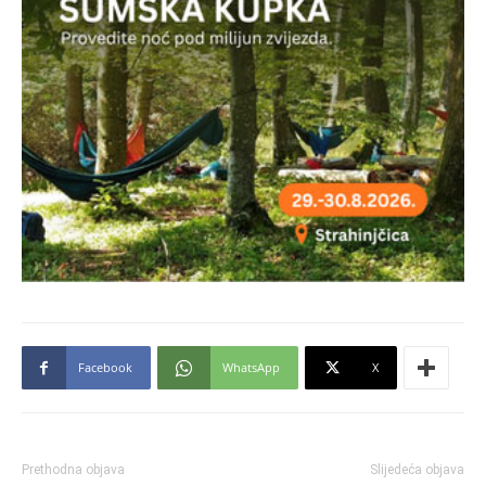
Facebook
WhatsApp
X
Prethodna objava
Slijedeća objava