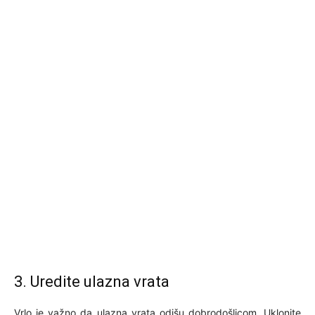
3. Uredite ulazna vrata
Vrlo je važno da ulazna vrata odišu dobrodošlicom. Uklonite