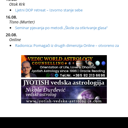
Otok Krk
Ljetni DOP retreat – Izvorno stanje sebe
16.08.
Tisno (Murter)
Seminar pjevanja po metodi „Škole za otkrivanje glasa“
20.08.
Online
Radionica: Pomagači iz drugih dimenzija Online – otvoreno za
sve
21.08.
Zagreb+Online
Osnovni ThetaHealing® tečaj, Zagreb i Online
22.08.
Pula
Access BARS®, otpusti stres
23.08.
Pula
Access Energetski Facelift®
24.08.
Zagreb
Pjesma srca / Zagreb
Online