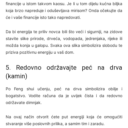
financije u istom takvom kaosu. Je li u tom dijelu kućna biljka
koja brzo napreduje i oduševljava mirisom? Onda očekujte da
će i vaše financije isto tako napredovati.
Da bi energija te priliv novca bili što veći i sigurniji, na zidove
stavite slike prirode, drveća, vodopada, jedrenjaka, rijeke ili
možda konja u galopu. Svaka ova slika simbolizira slobodu te
priziva pozitivnu energiju u vaš dom.
5. Redovno održavajte peć na drva
(kamin)
Po Feng shui učenju, peć na drva simbolizira obilje i
bogatstvo. Vodite računa da je uvijek čista i da redovno
održavate dimnjak.
Na ovaj način otvorit ćete put energiji koja će omogućiti
stvaranje više poslovnih prilika, a samim tim i zaradu.