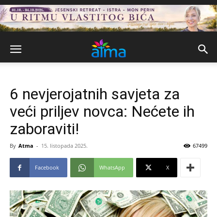
6 nevjerojatnih savjeta za
veći priljev novca: Nećete ih
zaboraviti!
By
Atma
-
15. listopada 2025.
67499
Facebook
WhatsApp
X