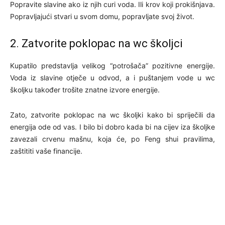
Popravite slavine ako iz njih curi voda. Ili krov koji prokišnjava.
Popravljajući stvari u svom domu, popravljate svoj život.
2. Zatvorite poklopac na wc školjci
Kupatilo predstavlja velikog “potrošača” pozitivne energije.
Voda iz slavine otječe u odvod, a i puštanjem vode u wc
školjku također trošite znatne izvore energije.
Zato, zatvorite poklopac na wc školjki kako bi spriječili da
energija ode od vas. I bilo bi dobro kada bi na cijev iza školjke
zavezali crvenu mašnu, koja će, po Feng shui pravilima,
zaštititi vaše financije.