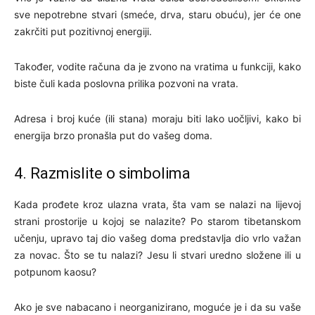
sve nepotrebne stvari (smeće, drva, staru obuću), jer će one
zakrčiti put pozitivnoj energiji.
Također, vodite računa da je zvono na vratima u funkciji, kako
biste čuli kada poslovna prilika pozvoni na vrata.
Adresa i broj kuće (ili stana) moraju biti lako uočljivi, kako bi
energija brzo pronašla put do vašeg doma.
4. Razmislite o simbolima
Kada prođete kroz ulazna vrata, šta vam se nalazi na lijevoj
strani prostorije u kojoj se nalazite? Po starom tibetanskom
učenju, upravo taj dio vašeg doma predstavlja dio vrlo važan
za novac. Što se tu nalazi? Jesu li stvari uredno složene ili u
potpunom kaosu?
Ako je sve nabacano i neorganizirano, moguće je i da su vaše