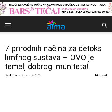
7 prirodnih načina za detoks
limfnog sustava – OVO je
temelj dobrog imuniteta!
By
Atma
-
30. srpnja 2026.
15674