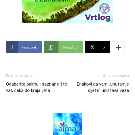
Facebook
WhatsApp
X
Prethodna objava
Slijedeća objava
Odaberite palmu i saznajte što
Znakovi da vam „unutarnje
vas čeka do kraja ljeta
dijete“ uništava veze