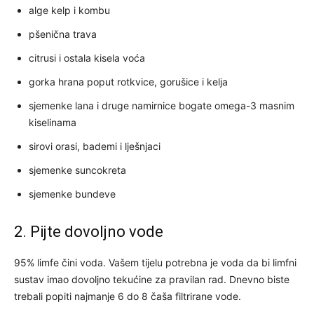
alge kelp i kombu
pšenična trava
citrusi i ostala kisela voća
gorka hrana poput rotkvice, gorušice i kelja
sjemenke lana i druge namirnice bogate omega-3 masnim
kiselinama
sirovi orasi, bademi i lješnjaci
sjemenke suncokreta
sjemenke bundeve
2. Pijte dovoljno vode
95% limfe čini voda. Vašem tijelu potrebna je voda da bi limfni
sustav imao dovoljno tekućine za pravilan rad. Dnevno biste
trebali popiti najmanje 6 do 8 čaša filtrirane vode.