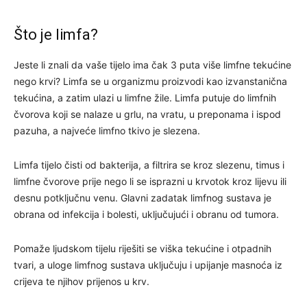
Što je limfa?
Jeste li znali da vaše tijelo ima čak 3 puta više limfne tekućine
nego krvi? Limfa se u organizmu proizvodi kao izvanstanična
tekućina, a zatim ulazi u limfne žile. Limfa putuje do limfnih
čvorova koji se nalaze u grlu, na vratu, u preponama i ispod
pazuha, a najveće limfno tkivo je slezena.
Limfa tijelo čisti od bakterija, a filtrira se kroz slezenu, timus i
limfne čvorove prije nego li se isprazni u krvotok kroz lijevu ili
desnu potključnu venu. Glavni zadatak limfnog sustava je
obrana od infekcija i bolesti, uključujući i obranu od tumora.
Pomaže ljudskom tijelu riješiti se viška tekućine i otpadnih
tvari, a uloge limfnog sustava uključuju i upijanje masnoća iz
crijeva te njihov prijenos u krv.