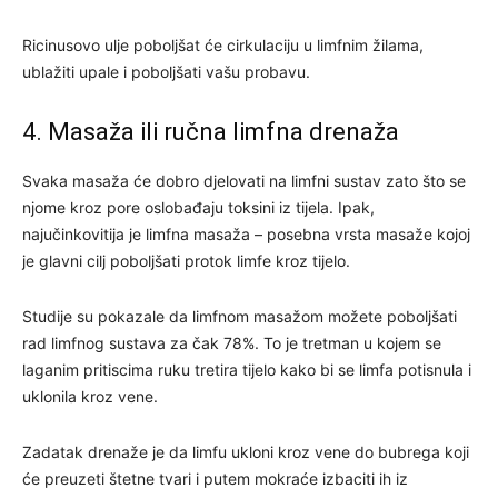
Ricinusovo ulje poboljšat će cirkulaciju u limfnim žilama,
ublažiti upale i poboljšati vašu probavu.
4. Masaža ili ručna limfna drenaža
Svaka masaža će dobro djelovati na limfni sustav zato što se
njome kroz pore oslobađaju toksini iz tijela. Ipak,
najučinkovitija je limfna masaža – posebna vrsta masaže kojoj
je glavni cilj poboljšati protok limfe kroz tijelo.
Studije su pokazale da limfnom masažom možete poboljšati
rad limfnog sustava za čak 78%. To je tretman u kojem se
laganim pritiscima ruku tretira tijelo kako bi se limfa potisnula i
uklonila kroz vene.
Zadatak drenaže je da limfu ukloni kroz vene do bubrega koji
će preuzeti štetne tvari i putem mokraće izbaciti ih iz