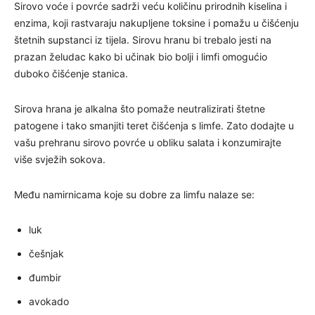
Sirovo voće i povrće sadrži veću količinu prirodnih kiselina i
enzima, koji rastvaraju nakupljene toksine i pomažu u čišćenju
štetnih supstanci iz tijela. Sirovu hranu bi trebalo jesti na
prazan želudac kako bi učinak bio bolji i limfi omogućio
duboko čišćenje stanica.
Sirova hrana je alkalna što pomaže neutralizirati štetne
patogene i tako smanjiti teret čišćenja s limfe. Zato dodajte u
vašu prehranu sirovo povrće u obliku salata i konzumirajte
više svježih sokova.
Među namirnicama koje su dobre za limfu nalaze se:
luk
češnjak
đumbir
avokado