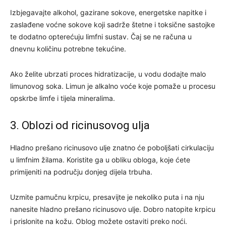
Izbjegavajte alkohol, gazirane sokove, energetske napitke i
zaslađene voćne sokove koji sadrže štetne i toksične sastojke
te dodatno opterećuju limfni sustav. Čaj se ne računa u
dnevnu količinu potrebne tekućine.
Ako želite ubrzati proces hidratizacije, u vodu dodajte malo
limunovog soka. Limun je alkalno voće koje pomaže u procesu
opskrbe limfe i tijela mineralima.
3. Oblozi od ricinusovog ulja
Hladno prešano ricinusovo ulje znatno će poboljšati cirkulaciju
u limfnim žilama. Koristite ga u obliku obloga, koje ćete
primijeniti na području donjeg dijela trbuha.
Uzmite pamučnu krpicu, presavijte je nekoliko puta i na nju
nanesite hladno prešano ricinusovo ulje. Dobro natopite krpicu
i prislonite na kožu. Oblog možete ostaviti preko noći.