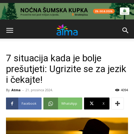
7 situacija kada je bolje
prešutjeti: Ugrizite se za jezik
i čekajte!
By
Atma
-
21. prosinca 2024.
4094
Facebook
WhatsApp
X