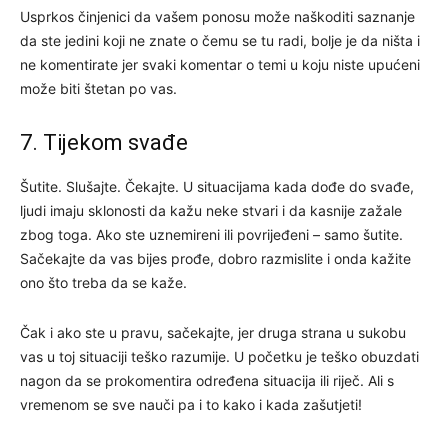
Usprkos činjenici da vašem ponosu može naškoditi saznanje
da ste jedini koji ne znate o čemu se tu radi, bolje je da ništa i
ne komentirate jer svaki komentar o temi u koju niste upućeni
može biti štetan po vas.
7. Tijekom svađe
Šutite. Slušajte. Čekajte. U situacijama kada dođe do svađe,
ljudi imaju sklonosti da kažu neke stvari i da kasnije zažale
zbog toga. Ako ste uznemireni ili povrijeđeni – samo šutite.
Sačekajte da vas bijes prođe, dobro razmislite i onda kažite
ono što treba da se kaže.
Čak i ako ste u pravu, sačekajte, jer druga strana u sukobu
vas u toj situaciji teško razumije. U početku je teško obuzdati
nagon da se prokomentira određena situacija ili riječ. Ali s
vremenom se sve nauči pa i to kako i kada zašutjeti!