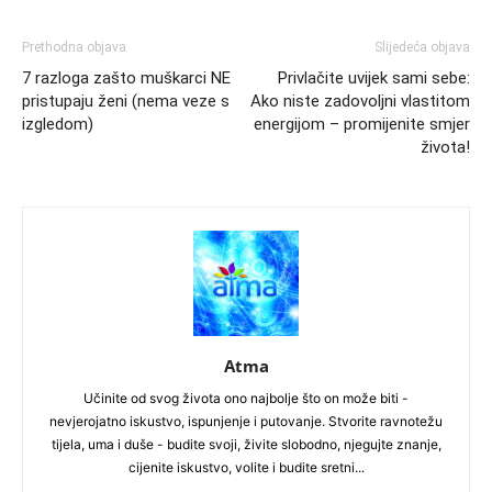
Prethodna objava
Slijedeća objava
7 razloga zašto muškarci NE
Privlačite uvijek sami sebe:
pristupaju ženi (nema veze s
Ako niste zadovoljni vlastitom
izgledom)
energijom – promijenite smjer
života!
Atma
Učinite od svog života ono najbolje što on može biti -
nevjerojatno iskustvo, ispunjenje i putovanje. Stvorite ravnotežu
tijela, uma i duše - budite svoji, živite slobodno, njegujte znanje,
cijenite iskustvo, volite i budite sretni...