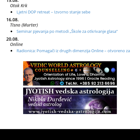
15.08.
Otok Krk
Ljetni DOP retreat – Izvorno stanje sebe
16.08.
Tisno (Murter)
Seminar pjevanja po metodi „Škole za otkrivanje glasa“
20.08.
Online
Radionica: Pomagači iz drugih dimenzija Online – otvoreno za
sve
21.08.
Zagreb+Online
Osnovni ThetaHealing® tečaj, Zagreb i Online
22.08.
Pula
Access BARS®, otpusti stres
23.08.
Pula
Access Energetski Facelift®
24.08.
Zagreb
Pjesma srca / Zagreb