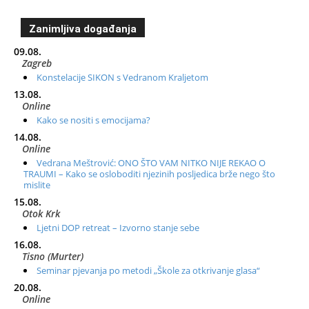
Zanimljiva događanja
09.08.
Zagreb
Konstelacije SIKON s Vedranom Kraljetom
13.08.
Online
Kako se nositi s emocijama?
14.08.
Online
Vedrana Meštrović: ONO ŠTO VAM NITKO NIJE REKAO O
TRAUMI – Kako se osloboditi njezinih posljedica brže nego što
mislite
15.08.
Otok Krk
Ljetni DOP retreat – Izvorno stanje sebe
16.08.
Tisno (Murter)
Seminar pjevanja po metodi „Škole za otkrivanje glasa“
20.08.
Online