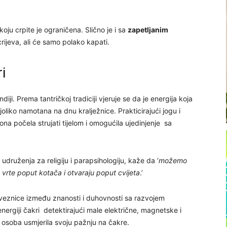
 koju crpite je ograničena. Slično je i sa
zapetljanim
 crijeva, ali će samo polako kapati.
i
diji. Prema tantričkoj tradiciji vjeruje se da je energija koja
ijoliko namotana na dnu kralježnice. Prakticirajući jogu i
na počela strujati tijelom i omogućila ujedinjenje sa
druženja za religiju i parapsihologiju, kaže da ‘
možemo
vrte poput kotača i otvaraju poput cvijeta
.’
oveznice između znanosti i duhovnosti sa razvojem
nergiji čakri detektirajući male električne, magnetske i
e osoba usmjerila svoju pažnju na čakre.