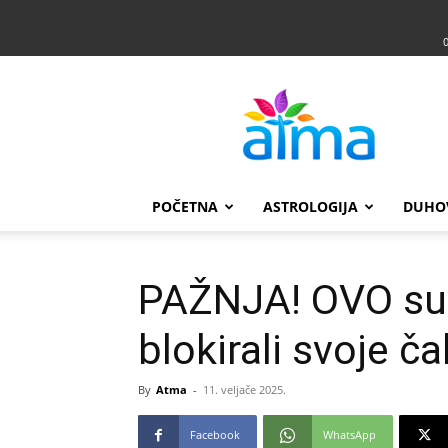
Atma
POČETNA
ASTROLOGIJA
DUHO
PAŽNJA! OVO su 
blokirali svoje ča
By
Atma
-
11. veljače 2025.
Facebook
WhatsApp