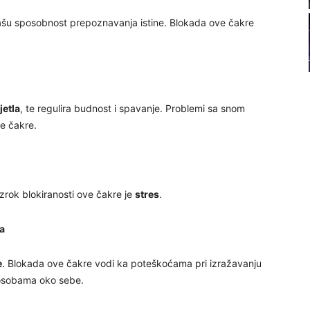
22
 našu sposobnost prepoznavanja istine. Blokada ove čakre
23
24
jetla
, te regulira budnost i spavanje. Problemi sa snom
ve čakre.
26
uzrok blokiranosti ove čakre je
stres
.
27
a
e
. Blokada ove čakre vodi ka poteškoćama pri izražavanju
 osobama oko sebe.
29