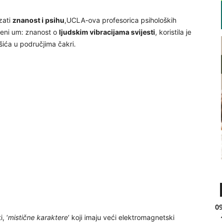
zati
znanost i psihu
,UCLA-ova profesorica psiholoških
čeni um: znanost o
ljudskim vibracijama svijesti
, koristila je
išića u područjima čakri.
09
, ‘
mistične karaktere
‘ koji imaju veći elektromagnetski