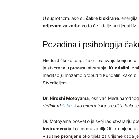
U suprotnom, ako su
čakre blokirane
, energija
crijevom za vodu
: voda će i dalje protjecati iz
Pozadina i psihologija čakr
Hinduistički koncept čakri ima svoje korijene u In
je stvorena u procesu stvaranja,
Kundalini
, zm
meditaciju možemo probuditi Kundalini kako bi o
Stvoriteljem.
Dr. Hiroshi Motoyama
, osnivač Međunarodnog u
definirati
čakre
kao energetska središta koja se 
Dr. Motoyama posvetio je svoj rad stvaranju p
instrumenata
koji mogu zabilježiti promjene u e
vizualne
promjene
oko tijela za vrijeme kada j