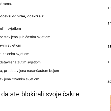
čakrama.
13
očevši od vrha, 7 čakri su
:
14
elim svjetlom
dstavljena ljubičastim svjetlom
avim svjetlom
15
a zelenim svjetlom
16
stavljena žutim svjetlom
ma, predstavljena narančastom bojom
tavljena crvenim svjetlom
20
da ste blokirali svoje čakre:
21