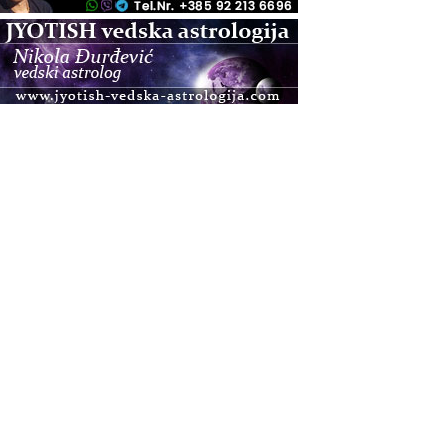
.08.
Pula
Access BARS®, otpusti stres
.08.
Pula
Access Energetski Facelift®
.08.
Zagreb
Pjesma srca / Zagreb
Online
Tečaj Višeg Vodstva, razvijanja intuicije i Akaša
zapisa
.08.
Online
Postanite Nositelj Vibracije Nove Zemlje
.08.
Visoko
Alemka Dauskardt – Jednodnevna radionica
sistemskih konstelacija
.08.
Zagreb
HOD PO ŽERAVICI – Seminar koji mijenja tijelo,