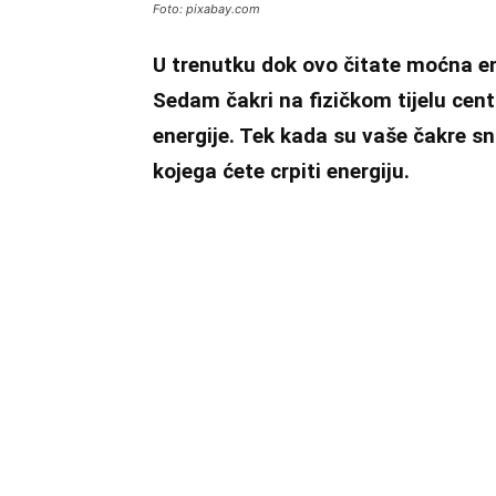
Foto: pixabay.com
U trenutku dok ovo čitate moćna ener
Sedam čakri
na fizičkom tijelu cen
energije. Tek kada su vaše čakre s
kojega ćete crpiti energiju.