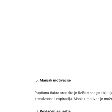
Manjak motivacije
Pupčana čakra središte je fizičke snage koju ti
kreativnost i inspiraciju. Manjak motivacije mož
Povlačenje u sebe