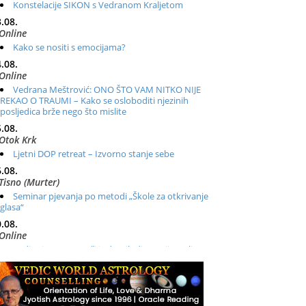
Konstelacije SIKON s Vedranom Kraljetom
.08.
Online
Kako se nositi s emocijama?
.08.
Online
Vedrana Meštrović: ONO ŠTO VAM NITKO NIJE
REKAO O TRAUMI – Kako se osloboditi njezinih
posljedica brže nego što mislite
.08.
Otok Krk
Ljetni DOP retreat – Izvorno stanje sebe
.08.
Tisno (Murter)
Seminar pjevanja po metodi „Škole za otkrivanje
glasa“
.08.
Online
Radionica: Pomagači iz drugih dimenzija Online –
otvoreno za sve
.08.
Zagreb+Online
Osnovni ThetaHealing® tečaj, Zagreb i Online