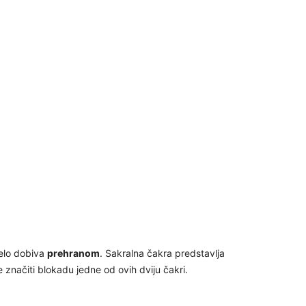
30
31
28
05
jelo dobiva
prehranom
. Sakralna čakra predstavlja
e značiti blokadu jedne od ovih dviju čakri.
06