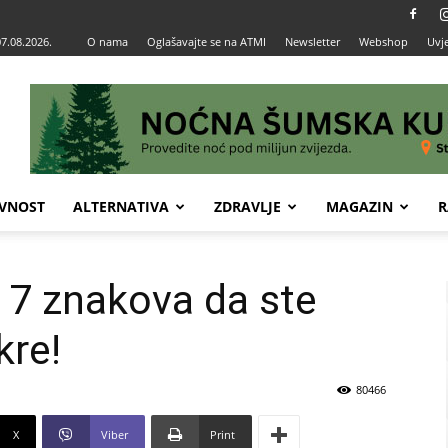
07.08.2026.
O nama
Oglašavajte se na ATMI
Newsletter
Webshop
Uvje
VNOST
ALTERNATIVA
ZDRAVLJE
MAGAZIN
R
7 znakova da ste
kre!
80466
X
Viber
Print