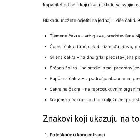
kapacitet od onih koji nisu u skladu sa svojim 
Blokadu možete osjetiti na jednoj ili više čakri.
P
Tjemena čakra – vrh glave, predstavljena bij
Čeona čakra (treće oko) – između obrva, pre
Grlena čakra – na dnu grla, predstavljena pl
Srčana čakra – na sredini prsa, predstavljen
Pupčana čakra – u području abdomena, pred
Sakralna čakra – na reproduktivnim organi
Korijenska čakra- na dnu kralježnice, preds
Znakovi koji ukazuju na to 
Poteškoće u koncentraciji