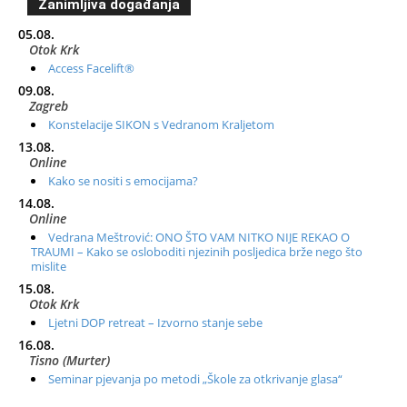
Zanimljiva događanja
05.08.
Otok Krk
Access Facelift®
09.08.
Zagreb
Konstelacije SIKON s Vedranom Kraljetom
13.08.
Online
Kako se nositi s emocijama?
14.08.
Online
Vedrana Meštrović: ONO ŠTO VAM NITKO NIJE REKAO O
TRAUMI – Kako se osloboditi njezinih posljedica brže nego što
mislite
15.08.
Otok Krk
Ljetni DOP retreat – Izvorno stanje sebe
16.08.
Tisno (Murter)
Seminar pjevanja po metodi „Škole za otkrivanje glasa“
20.08.