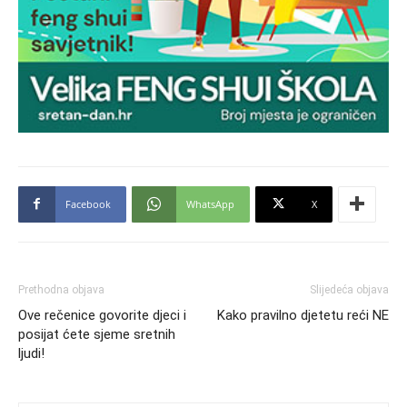
Facebook
WhatsApp
X
Prethodna objava
Slijedeća objava
Ove rečenice govorite djeci i
Kako pravilno djetetu reći NE
posijat ćete sjeme sretnih
ljudi!