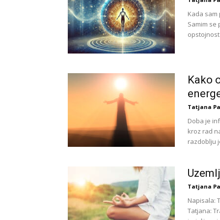
Kada sam pr
Samim se 
opstojnost i
Kako o
energe
Tatjana Pa
Doba je inf
kroz rad n
razdoblju je
Uzemlj
Tatjana Pa
Napisala: 
Tatjana: T