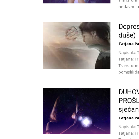
Transforma
nedavno upi
Depres
duše)
Tatjana Pa
Napisala: 
Tatjana: T
Transforma
pomislili da
DUHOV
PROŠLE
sjećan
Tatjana Pa
Napisala: 
Tatjana: T