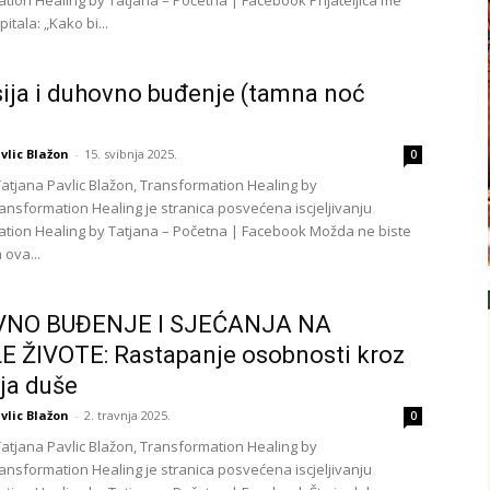
tion Healing by Tatjana – Početna | Facebook Prijateljica me
tala: „Kako bi...
ija i duhovno buđenje (tamna noć
vlic Blažon
-
15. svibnja 2025.
0
Tatjana Pavlic Blažon, Transformation Healing by
ransformation Healing je stranica posvećena iscjeljivanju
tion Healing by Tatjana – Početna | Facebook Možda ne biste
 ova...
NO BUĐENJE I SJEĆANJA NA
 ŽIVOTE: Rastapanje osobnosti kroz
ja duše
vlic Blažon
-
2. travnja 2025.
0
Tatjana Pavlic Blažon, Transformation Healing by
ransformation Healing je stranica posvećena iscjeljivanju