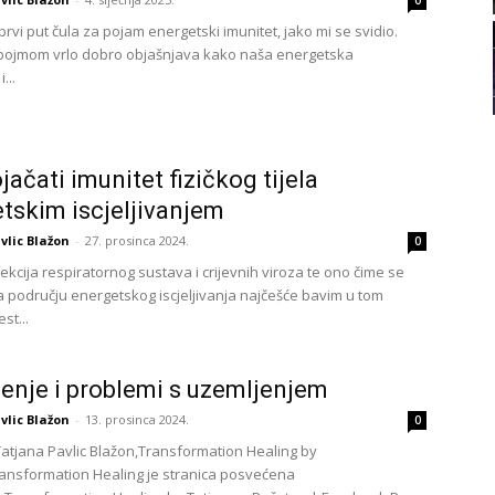
0
21
vi put čula za pojam energetski imunitet, jako mi se svidio.
pojmom vrlo dobro objašnjava kako naša energetska
...
22
23
jačati imunitet fizičkog tijela
tskim iscjeljivanjem
24
vlic Blažon
-
27. prosinca 2024.
0
ekcija respiratornog sustava i crijevnih viroza te ono čime se
a području energetskog iscjeljivanja najčešće bavim u tom
st...
26
enje i problemi s uzemljenjem
vlic Blažon
-
13. prosinca 2024.
0
27
Tatjana Pavlic Blažon,Transformation Healing by
ransformation Healing je stranica posvećena