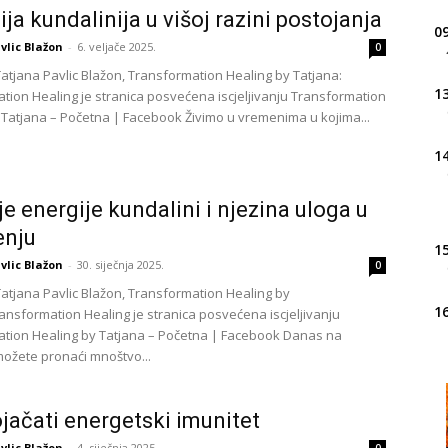
ija kundalinija u višoj razini postojanja
09
vlic Blažon
-
6. veljače 2025.
0
Tatjana Pavlic Blažon, Transformation Healing by Tatjana:
13
tion Healing je stranica posvećena iscjeljivanju Transformation
 Tatjana – Početna | Facebook Živimo u vremenima u kojima...
14
e energije kundalini i njezina uloga u
enju
15
vlic Blažon
-
30. siječnja 2025.
0
Tatjana Pavlic Blažon, Transformation Healing by
16
ransformation Healing je stranica posvećena iscjeljivanju
tion Healing by Tatjana – Početna | Facebook Danas na
možete pronaći mnoštvo...
20
jačati energetski imunitet
vlic Blažon
-
4. siječnja 2025.