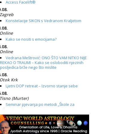
Access Facelift®
.08.
Zagreb
Konstelacije SIKON s Vedranom Kraljetom
.08.
Online
Kako se nositi s emocijama?
.08.
Online
Vedrana Meštrović: ONO ŠTO VAM NITKO NIJE
REKAO O TRAUMI – Kako se osloboditi njezinih
posljedica brže nego što mislite
.08.
Otok Krk
Ljetni DOP retreat – Izvorno stanje sebe
.08.
Tisno (Murter)
Seminar pjevanja po metodi „Škole za
otkrivanje glasa“
.08.
Online
Radionica: Pomagači iz drugih dimenzija Online
– otvoreno za sve