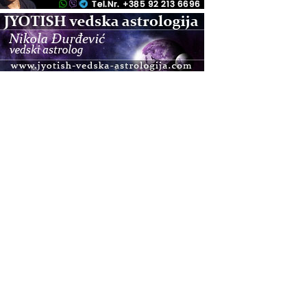
.08.
Zagreb+Online
Osnovni ThetaHealing® tečaj, Zagreb i Online
.08.
Pula
Access BARS®, otpusti stres
.08.
Pula
Access Energetski Facelift®
.08.
Zagreb
Pjesma srca / Zagreb
Online
Tečaj Višeg Vodstva, razvijanja intuicije i Akaša
zapisa
.08.
Online
Postanite Nositelj Vibracije Nove Zemlje
.08.
Visoko
Alemka Dauskardt – Jednodnevna radionica
sistemskih konstelacija