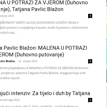
A U POTRAZI ZA VJEROM (Duhovno
nje), Tatjana Pavlic Blažon
 srpnja 2023.
0
NJIŽEVNOST IGRATI ULOGU DUHOVNOG VODIČA? Može li
djelo pomoći u iscjeljenju traume, može li pomoći u duhovnom
ože li nas...
na Pavlic Blažon: MALENA U POTRAZI
EROM (Duhovno putovanje)
vlic Blažon
-
22. ožujka 2023.
0
dnom prijateljstvu ili MALENA U POTRAZI ZA VJEROM (Duhovno
 prvijenac autorice Tatjane Pavlic Blažon, knjiga je koja ovih
rašinu ispod...
ujući intenziv: Za tijelo i duh by Tatjana
 studenoga 2024.
0
as da u subotu 09.11.2024. od 09,00 – 13,30 dođete na