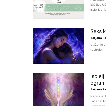
ISCJELJUJUĆ
iscjeljivanj
Seks k
Tatjana Pa
Ulaženje u
rastrojeni 
Iscjelj
ograni
Tatjana Pa
Napisala: 
Tatjana: T