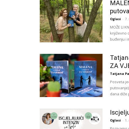
MALEN
putova
Oglasi
-
7.
MOŽE LI K
književno 
buđenju i m
Tatja
ZA VJ
Tatjana Pa
Posveta je
putovanje),
dana diže p
Iscjelj
Oglasi
-
1.
Pozivamo v