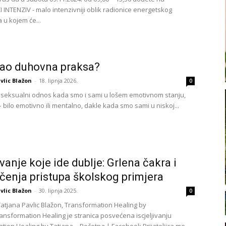
I INTENZIV - malo intenzivniji oblik radionice energetskog
a u kojem će...
ao duhovna praksa?
vlic Blažon
-
18. lipnja 2026.
0
 seksualni odnos kada smo i sami u lošem emotivnom stanju,
– bilo emotivno ili mentalno, dakle kada smo sami u niskoj...
ivanje koje ide dublje: Grlena čakra i
čenja pristupa školskog primjera
vlic Blažon
-
30. lipnja 2025.
0
Tatjana Pavlic Blažon, Transformation Healing by
ransformation Healing je stranica posvećena iscjeljivanju