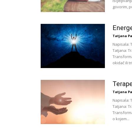
iscjeljiva
govorim, p
Energe
Tatjana Pa
Napisala: 
Tatjana: T
Transforma
okidač ili tr
Terape
Tatjana Pa
Napisala: 
Tatjana: T
Transforma
o kojem...