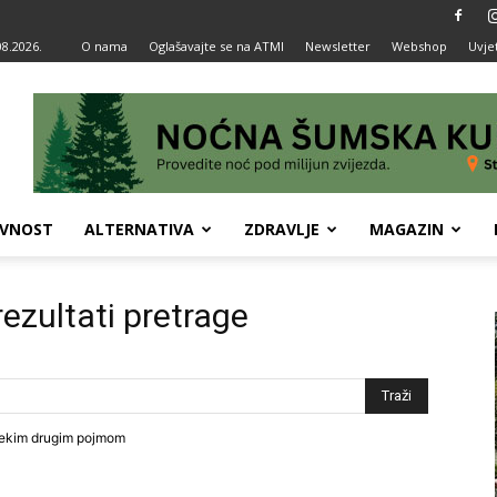
08.2026.
O nama
Oglašavajte se na ATMI
Newsletter
Webshop
Uvjet
VNOST
ALTERNATIVA
ZDRAVLJE
MAGAZIN
rezultati pretrage
 nekim drugim pojmom