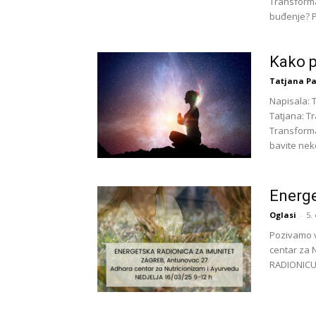
Transforma
buđenje? P
Kako pr
Tatjana Pa
Napisala: 
Tatjana: T
Transforma
bavite nek
Energe
Oglasi
-
5.
Pozivamo v
centar za 
RADIONICU.