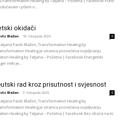
njuTransformation Healing by Tatjana – Početna | Facebook Puno
29
odučavam i pišem o...
tski okidači
vlic Blažon
-
18. listopada 2024.
0
30
Tatjana Pavlic Blažon, Transformation Healing by
ransformation Healing je stranica posvećena iscjeljivanju
tion Healing by Tatjana – Početna | Facebook Energetski
31
iger neki je...
28
utski rad kroz prisutnost i svjesnost
vlic Blažon
-
3. listopada 2024.
0
05
Tatjana Pavlic Blažon, Transformation Healing by
ransformation Healing je stranica posvećena iscjeljivanju
tion Healing by Tatjana – Početna | Facebook Bez obzira na to