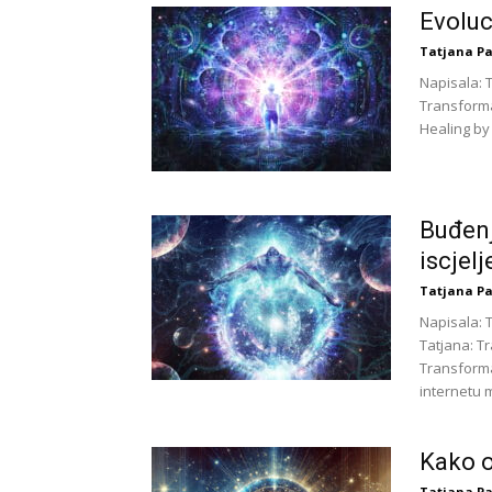
Evoluc
Tatjana Pa
Napisala: 
Transforma
Healing by
Buđenj
iscjelj
Tatjana Pa
Napisala: 
Tatjana: T
Transforma
internetu 
Kako o
Tatjana Pa