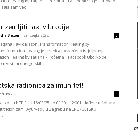
tion Healing by Tatjana – Početna | Facebook Što je duhovno
isala sam već...
izemljiti rast vibracije
vlic Blažon
-
28. ožujka 2025.
0
Tatjana Pavlic Blažon, Transformation Healing by
ransformation Healing je stranica posvećena iscjeljivanju
tion Healing by Tatjana – Početna | Facebook Ukoliko se
om vrstom energetskih...
tska radionica za imunitet!
 ožujka 2025.
0
as da u NEDJELJU 16/03/25 od 09:00 – 12:00 h dođete u Adhara
Nutricionizam i Ayurvedu u Zagrebu na ENERGETSKU
..
05