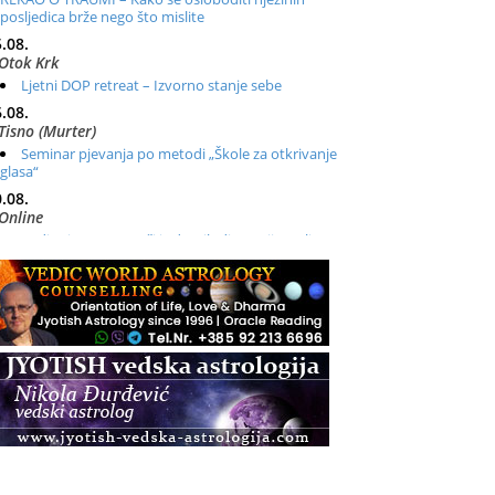
posljedica brže nego što mislite
.08.
Otok Krk
Ljetni DOP retreat – Izvorno stanje sebe
.08.
Tisno (Murter)
Seminar pjevanja po metodi „Škole za otkrivanje
glasa“
.08.
Online
Radionica: Pomagači iz drugih dimenzija Online –
otvoreno za sve
.08.
Zagreb+Online
Osnovni ThetaHealing® tečaj, Zagreb i Online
.08.
Pula
Access BARS®, otpusti stres
.08.
Pula
Access Energetski Facelift®
.08.