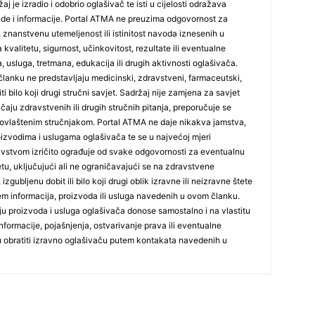
j je izradio i odobrio oglašivač te isti u cijelosti odražava
ude i informacije. Portal ATMA ne preuzima odgovornost za
 znanstvenu utemeljenost ili istinitost navoda iznesenih u
 kvalitetu, sigurnost, učinkovitost, rezultate ili eventualne
, usluga, tretmana, edukacija ili drugih aktivnosti oglašivača.
lanku ne predstavljaju medicinski, zdravstveni, farmaceutski,
26
iti bilo koji drugi stručni savjet. Sadržaj nije zamjena za savjet
učaju zdravstvenih ili drugih stručnih pitanja, preporučuje se
ovlaštenim stručnjakom. Portal ATMA ne daje nikakva jamstva,
27
 proizvodima i uslugama oglašivača te se u najvećoj mjeri
stvom izričito ograđuje od svake odgovornosti za eventualnu
tetu, uključujući ali ne ograničavajući se na zdravstvene
29
izgubljenu dobit ili bilo koji drugi oblik izravne ili neizravne štete
jem informacija, proizvoda ili usluga navedenih u ovom članku.
nju proizvoda i usluga oglašivača donose samostalno i na vlastitu
formacije, pojašnjenja, ostvarivanje prava ili eventualne
ju obratiti izravno oglašivaču putem kontakata navedenih u
30