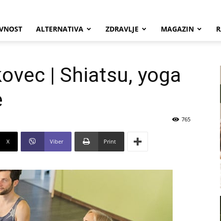
VNOST
ALTERNATIVA
ZDRAVLJE
MAGAZIN
R
kovec | Shiatsu, yoga
e
765
X
Viber
Print