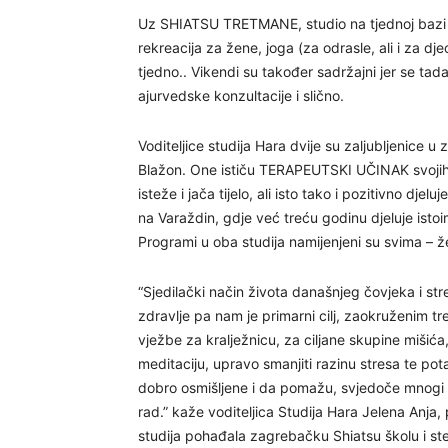
Uz SHIATSU TRETMANE, studio na tjednoj ba
rekreacija za žene, joga (za odrasle, ali i za dje
tjedno.. Vikendi su također sadržajni jer se tada
ajurvedske konzultacije i slično.
Voditeljice studija Hara dvije su zaljubljenice u
Blažon. One ističu TERAPEUTSKI UČINAK svojih vj
isteže i jača tijelo, ali isto tako i pozitivno djel
na Varaždin, gdje već treću godinu djeluje istoi
Programi u oba studija namijenjeni su svima – 
“Sjedilački način života današnjeg čovjeka i str
zdravlje pa nam je primarni cilj, zaokruženim tr
vježbe za kralježnicu, za ciljane skupine mišića,
meditaciju, upravo smanjiti razinu stresa te pot
dobro osmišljene i da pomažu, svjedoče mnogi na
rad.” kaže voditeljica Studija Hara Jelena Anja, 
studija pohađala zagrebačku Shiatsu školu i ste