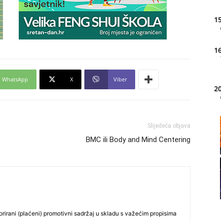
15
16
WhatsApp
X
Viber
20
Slijedeća objava
21
BMC ili Body and Mind Centering
22
23
rirani (plaćeni) promotivni sadržaj u skladu s važećim propisima
24