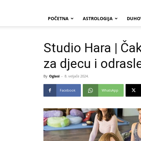
POČETNA
ASTROLOGIJA
DUHO
Studio Hara | Ča
za djecu i odrasl
By
Oglasi
-
8. veljače 2024.
Facebook
WhatsApp