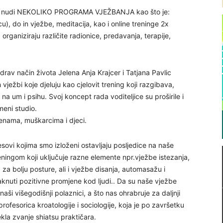
zi nudi NEKOLIKO PROGRAMA VJEŽBANJA kao što je:
cu), do in vježbe, meditacija, kao i online treninge 2x
 organiziraju različite radionice, predavanja, terapije,
 zdrav način života Jelena Anja Krajcer i Tatjana Pavlic
ežbi koje djeluju kao cjelovit trening koji razgibava,
uje na um i psihu. Svoj koncept rada voditeljice su proširile i
meni studio.
ženama, muškarcima i djeci.
esovi kojima smo izloženi ostavljaju posljedice na naše
eningom koji uključuje razne elemente npr.vježbe istezanja,
 za bolju posture, ali i vježbe disanja, automasažu i
aknuti pozitivne promjene kod ljudi.. Da su naše vježbe
ši višegodišnji polaznici, a što nas ohrabruje za daljnji
profesorica kroatologije i sociologije, koja je po završetku
kla zvanje shiatsu praktičara.