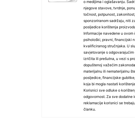
o medijima i oglašavanju. Sadrža
njegove stavove, tvrdnje, pon
točnost, potpunost, zakonitost,
sponzoriranom sadržaju, niti za
posljedice korištenja proizvoda
Informacije navedene u ovom č
psihološki, pravni, financijski n
kvalificiranog stručnjaka. U sl
savjetovanje s odgovarajućim 
izričita ili prešutna, u vezi s
dopuštenoj važećim zakonodav
materijalnu ili nematerijalnu š
posljedice, financijske gubitke, 
koja bi mogla nastati korišten
Korisnici sve odluke o korište
odgovornost. Za sve dodatne in
reklamacije korisnici se treba
članku.