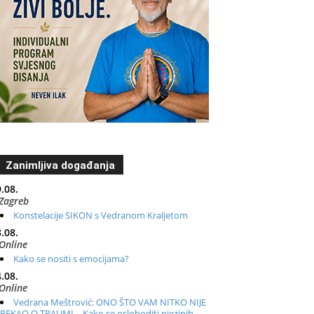
Zanimljiva događanja
.08.
Zagreb
Konstelacije SIKON s Vedranom Kraljetom
.08.
Online
Kako se nositi s emocijama?
.08.
Online
Vedrana Meštrović: ONO ŠTO VAM NITKO NIJE
REKAO O TRAUMI – Kako se osloboditi njezinih