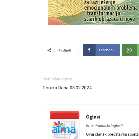
Facebook
Podijeli
Prethodna objava
Poruka Dana 08.02.2024.
Oglasi
https://atma.hr/oglasi/
Ovaj članak predstavlja sponzo