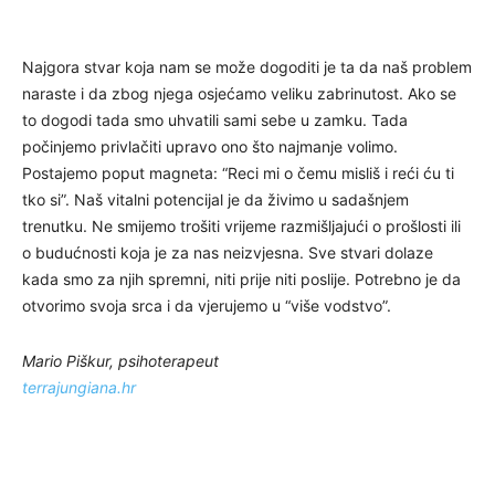
Najgora stvar koja nam se može dogoditi je ta da naš problem
naraste i da zbog njega osjećamo veliku zabrinutost. Ako se
to dogodi tada smo uhvatili sami sebe u zamku. Tada
počinjemo privlačiti upravo ono što najmanje volimo.
Postajemo poput magneta: “Reci mi o čemu misliš i reći ću ti
tko si”. Naš vitalni potencijal je da živimo u sadašnjem
trenutku. Ne smijemo trošiti vrijeme razmišljajući o prošlosti ili
o budućnosti koja je za nas neizvjesna. Sve stvari dolaze
kada smo za njih spremni, niti prije niti poslije. Potrebno je da
otvorimo svoja srca i da vjerujemo u “više vodstvo”.
Mario Piškur, psihoterapeut
terrajungiana.hr