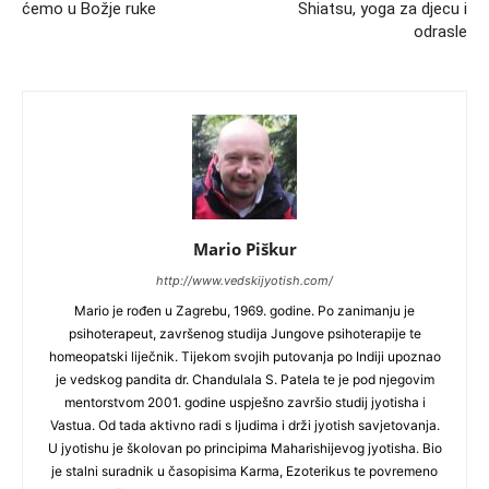
ćemo u Božje ruke
Shiatsu, yoga za djecu i
odrasle
Mario Piškur
http://www.vedskijyotish.com/
Mario je rođen u Zagrebu, 1969. godine. Po zanimanju je
psihoterapeut, završenog studija Jungove psihoterapije te
homeopatski liječnik. Tijekom svojih putovanja po Indiji upoznao
je vedskog pandita dr. Chandulala S. Patela te je pod njegovim
mentorstvom 2001. godine uspješno završio studij jyotisha i
Vastua. Od tada aktivno radi s ljudima i drži jyotish savjetovanja.
U jyotishu je školovan po principima Maharishijevog jyotisha. Bio
je stalni suradnik u časopisima Karma, Ezoterikus te povremeno