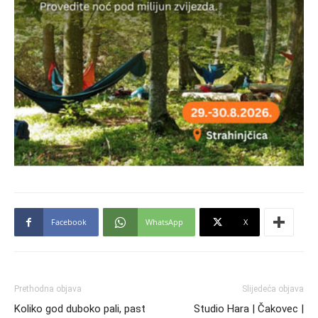
Facebook
WhatsApp
X
Prethodna objava
Slijedeća objava
Koliko god duboko pali, past
Studio Hara | Čakovec |