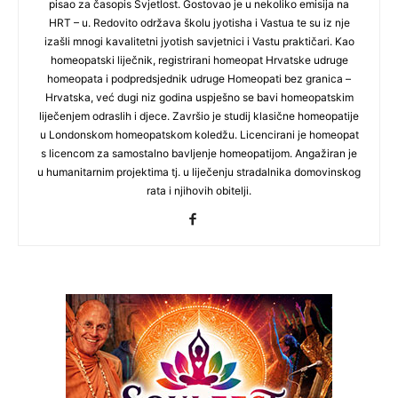
pisao za časopis Svjetlost. Gostovao je u nekoliko emisija na
HRT – u. Redovito održava školu jyotisha i Vastua te su iz nje
izašli mnogi kavalitetni jyotish savjetnici i Vastu praktičari. Kao
homeopatski liječnik, registrirani homeopat Hrvatske udruge
homeopata i podpredsjednik udruge Homeopati bez granica –
Hrvatska, već dugi niz godina uspješno se bavi homeopatskim
liječenjem odraslih i djece. Završio je studij klasične homeopatije
u Londonskom homeopatskom koledžu. Licencirani je homeopat
s licencom za samostalno bavljenje homeopatijom. Angažiran je
u humanitarnim projektima tj. u liječenju stradalnika domovinskog
rata i njihovih obitelji.