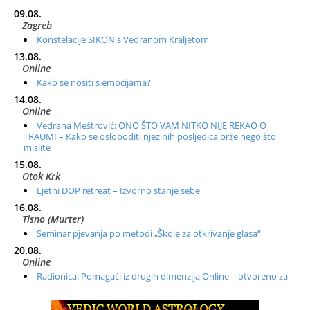
09.08.
Zagreb
Konstelacije SIKON s Vedranom Kraljetom
13.08.
Online
Kako se nositi s emocijama?
14.08.
Online
Vedrana Meštrović: ONO ŠTO VAM NITKO NIJE REKAO O
TRAUMI – Kako se osloboditi njezinih posljedica brže nego što
mislite
15.08.
Otok Krk
Ljetni DOP retreat – Izvorno stanje sebe
16.08.
Tisno (Murter)
Seminar pjevanja po metodi „Škole za otkrivanje glasa“
20.08.
Online
Radionica: Pomagači iz drugih dimenzija Online – otvoreno za
sve
21.08.