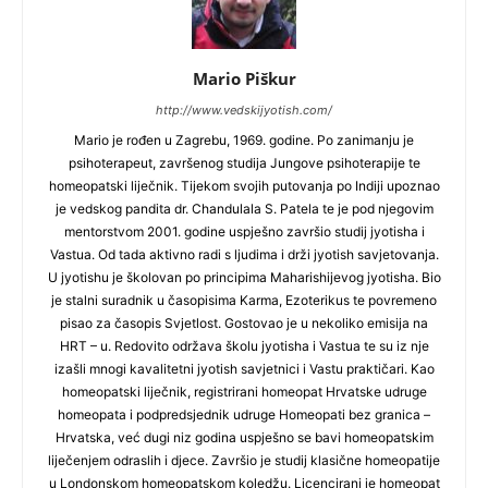
Mario Piškur
http://www.vedskijyotish.com/
Mario je rođen u Zagrebu, 1969. godine. Po zanimanju je
psihoterapeut, završenog studija Jungove psihoterapije te
homeopatski liječnik. Tijekom svojih putovanja po Indiji upoznao
je vedskog pandita dr. Chandulala S. Patela te je pod njegovim
mentorstvom 2001. godine uspješno završio studij jyotisha i
Vastua. Od tada aktivno radi s ljudima i drži jyotish savjetovanja.
U jyotishu je školovan po principima Maharishijevog jyotisha. Bio
je stalni suradnik u časopisima Karma, Ezoterikus te povremeno
pisao za časopis Svjetlost. Gostovao je u nekoliko emisija na
HRT – u. Redovito održava školu jyotisha i Vastua te su iz nje
izašli mnogi kavalitetni jyotish savjetnici i Vastu praktičari. Kao
homeopatski liječnik, registrirani homeopat Hrvatske udruge
homeopata i podpredsjednik udruge Homeopati bez granica –
Hrvatska, već dugi niz godina uspješno se bavi homeopatskim
liječenjem odraslih i djece. Završio je studij klasične homeopatije
u Londonskom homeopatskom koledžu. Licencirani je homeopat