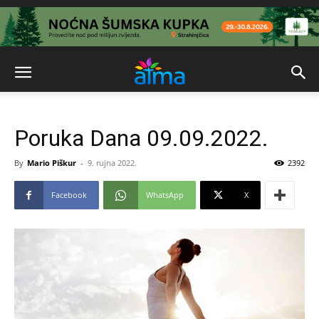
Poruka Dana 09.09.2022.
By
Mario Piškur
-
9. rujna 2022.
2392
Facebook
WhatsApp
X