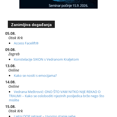
Zanimljiva događanja
05.08.
Otok Krk
Access Facelift®
09.08.
Zagreb
Konstelacije SIKON s Vedranom Kraljetom
13.08.
Online
Kako se nositi s emocijama?
14.08.
Online
Vedrana Meštrović: ONO ŠTO VAM NITKO NIJE REKAO O
TRAUMI – Kako se osloboditi njezinih posljedica brže nego što
mislite
15.08.
Otok Krk
Ljetni DOP retreat – Izvorno stanje sebe