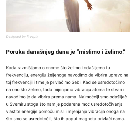
Designed by Freepik
Poruka današnjeg dana je “mislimo i želimo.”
Kada razmišljamo o onome što želimo i odašiljemo tu
frekvenciju, energiju željenoga navodimo da vibrira upravo na
toj frekvenciji i time je privlačimo Sebi. Kad se usredotočimo
na ono što želimo, tada mijenjamo vibraciju atoma te stvari i
navodimo je da vibrira prema nama. Najmoćniji smo odašiljač
u Svemiru stoga što nam je podarena moć usredotočivanja
vlastite energije pomoću misli i mijenjanje vibracija onoga na
što smo se usredotočili, što ih poput magneta privlači nama.