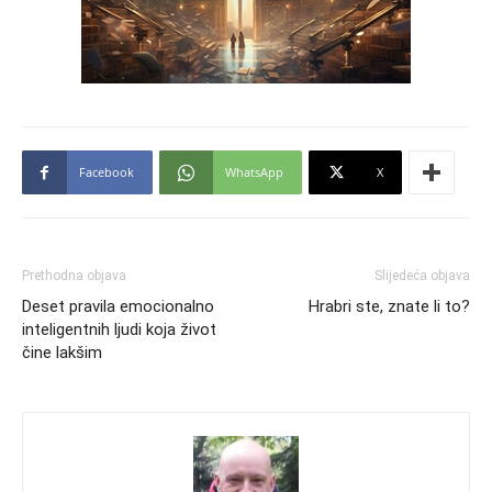
Facebook
WhatsApp
X
Prethodna objava
Slijedeća objava
Deset pravila emocionalno
Hrabri ste, znate li to?
inteligentnih ljudi koja život
čine lakšim