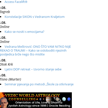
Access Facelift®
.08.
Zagreb
Konstelacije SIKON s Vedranom Kraljetom
.08.
Online
Kako se nositi s emocijama?
.08.
Online
Vedrana Meštrović: ONO ŠTO VAM NITKO NIJE
REKAO O TRAUMI – Kako se osloboditi njezinih
posljedica brže nego što mislite
.08.
Otok Krk
Ljetni DOP retreat – Izvorno stanje sebe
.08.
Tisno (Murter)
Seminar pjevanja po metodi „Škole za otkrivanje
glasa“
.08.
Online
Radionica: Pomagači iz drugih dimenzija Online –
otvoreno za sve