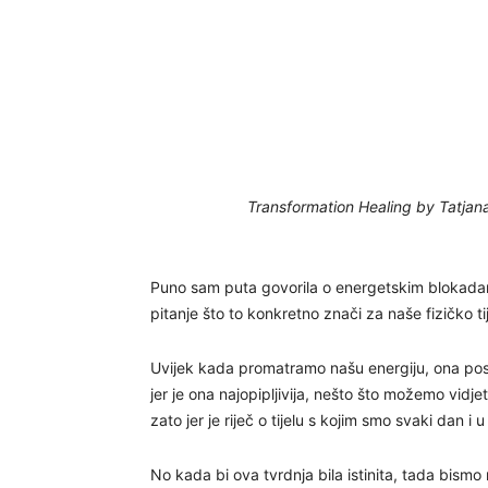
Transformation Healing by Tatjan
Puno sam puta govorila o energetskim blokadama
pitanje što to konkretno znači za naše fizičko tij
Uvijek kada promatramo našu energiju, ona postoj
jer je ona najopipljivija, nešto što možemo vidjeti
zato jer je riječ o tijelu s kojim smo svaki dan i 
No kada bi ova tvrdnja bila istinita, tada bismo