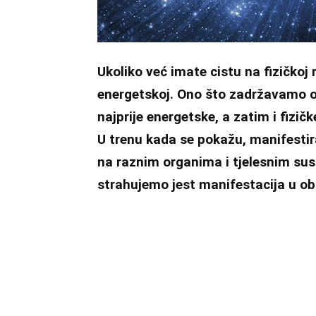
Ukoliko već imate cistu na fizičkoj r
energetskoj. Ono što zadržavamo osta
najprije energetske, a zatim i fizič
U trenu kada se pokažu, manifestira
na raznim organima i tjelesnim sust
strahujemo jest manifestacija u ob