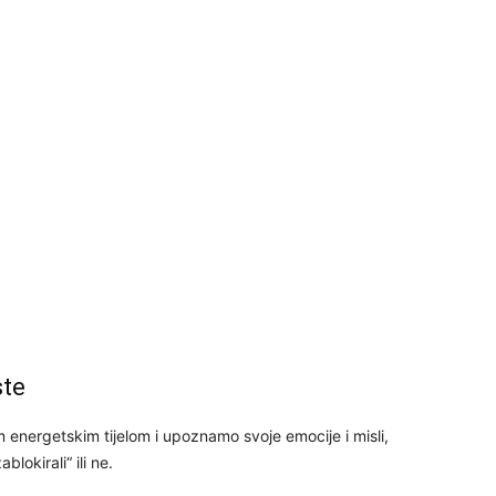
29
30
31
28
05
ste
nergetskim tijelom i upoznamo svoje emocije i misli,
lokirali“ ili ne.
06