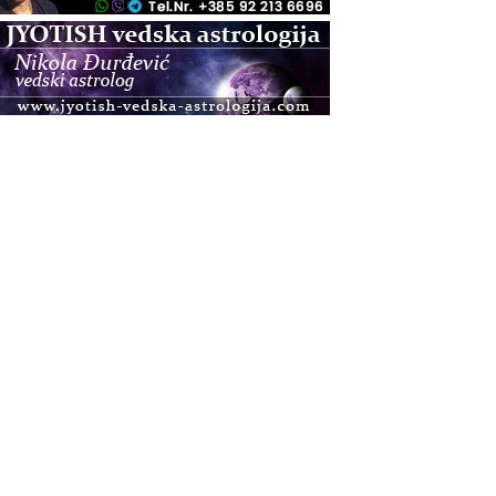
.08.
Zagreb+Online
Osnovni ThetaHealing® tečaj, Zagreb i Online
.08.
Pula
Access BARS®, otpusti stres
.08.
Pula
Access Energetski Facelift®
.08.
Zagreb
Pjesma srca / Zagreb
Online
Tečaj Višeg Vodstva, razvijanja intuicije i Akaša
zapisa
.08.
Online
Postanite Nositelj Vibracije Nove Zemlje
.08.
Visoko
Alemka Dauskardt – Jednodnevna radionica
sistemskih konstelacija