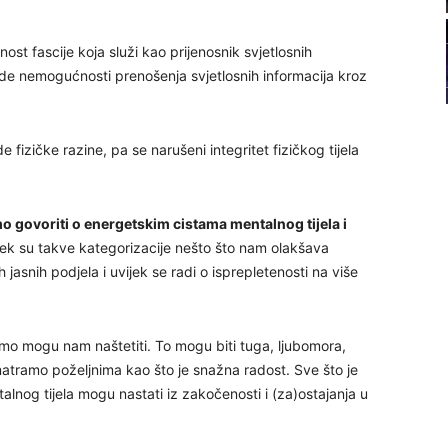
21
ost fascije koja služi kao prijenosnik svjetlosnih
ade nemogućnosti prenošenja svjetlosnih informacija kroz
22
23
fizičke razine, pa se narušeni integritet fizičkog tijela
24
 govoriti o energetskim cistama mentalnog tijela i
jek su takve kategorizacije nešto što nam olakšava
 jasnih podjela i uvijek se radi o isprepletenosti na više
26
mo mogu nam naštetiti. To mogu biti tuga, ljubomora,
 smatramo poželjnima kao što je snažna radost. Sve što je
27
lnog tijela mogu nastati iz zakočenosti i (za)ostajanja u