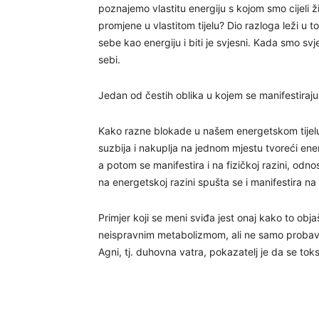
poznajemo vlastitu energiju s kojom smo cijeli ž
promjene u vlastitom tijelu? Dio razloga leži u to
sebe kao energiju i biti je svjesni. Kada smo s
sebi.
Jedan od čestih oblika u kojem se manifestiraj
Kako razne blokade u našem energetskom tijelu 
suzbija i nakuplja na jednom mjestu tvoreći ene
a potom se manifestira i na fizičkoj razini, odn
na energetskoj razini spušta se i manifestira na 
Primjer koji se meni sviđa jest onaj kako to ob
neispravnim metabolizmom, ali ne samo probavo
Agni, tj. duhovna vatra, pokazatelj je da se toks