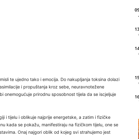
09
13
14
15
 misli te ujedno tako i emocija. Do nakupljanja toksina dolazi
asimilacije i propuštanja kroz sebe, neuravnotežene
i onemogućuje prirodnu sposobnost tijela da se iscjeljuje
16
i tijelu i oblikuje najprije energetske, a zatim i fizičke
20
nu kada se pokažu, manifestiraju na fizičkom tijelu, one se
stavima. Onaj najgori oblik od kojeg svi strahujemo jest