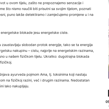
ivot u ovom tijelu, zašto ne prepoznajemo senzacije i
me što nismo naučili biti prisutni sa svojim tijelom, poznati
vjesni, puno lakše detektiramo i zamjećujemo promjene u i na
u energetske blokade jesu energetske ciste.
zaustavljaju slobodan protok energije, tako se ta energija
rgetsku nakupinu – cistu, najprije na energetskim razinama,
osno u našem fizičkom tijelu. Ukratko: dugotrajna blokada
fizičkoj.
jašnjava ayurveda pojmom Ama, tj. toksinima koji nastaju
m na fizičkoj razini, već i drugim razinama. Nedostatan
ini lako nakupljaju.
05