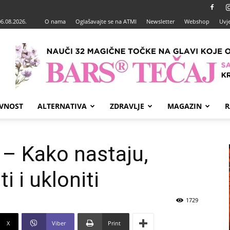
06.08.2026.
O nama
Oglašavajte se na ATMI
Newsletter
Webshop
Uvje
VNOST
ALTERNATIVA
ZDRAVLJE
MAGAZIN
R
 – Kako nastaju,
i i ukloniti
1729
X
Viber
Print