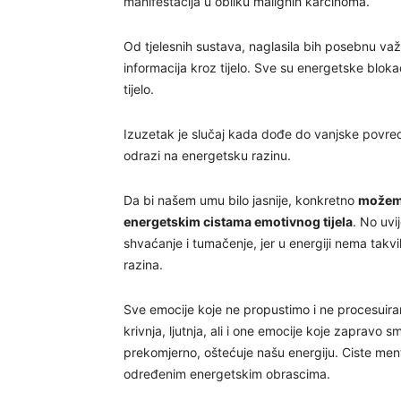
manifestacija u obliku malignih karcinoma.
Od tjelesnih sustava, naglasila bih posebnu važn
informacija kroz tijelo. Sve su energetske blok
tijelo.
Izuzetak je slučaj kada dođe do vanjske povrede 
odrazi na energetsku razinu.
Da bi našem umu bilo jasnije, konkretno
možemo
energetskim cistama emotivnog tijela
. No uvi
shvaćanje i tumačenje, jer u energiji nema takvih
razina.
Sve emocije koje ne propustimo i ne procesuira
krivnja, ljutnja, ali i one emocije koje zapravo
prekomjerno, oštećuje našu energiju. Ciste menta
određenim energetskim obrascima.