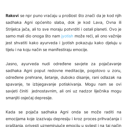
Rakovi
se npr puno vraćaju u prošlost što znači da je kod njih
sadhaka Agni općenito slaba, dok je kod Lava, Ovna ili
Strijelca jača, ali to sve moraju potvrditi i ostali planeti. Ovo je
samo mali dio onoga što nam
jyotish
može reći, ali ono važnije
jest shvatiti kako ayurveda i jyotish pokazuju kako djeluju u
tijelu i na koju način se manifestiraju emocije.
Jasno, ayurveda nudi određene savjete za pojačavanje
sadhaka Agni poput redovne meditacije, pogotovo u zoru,
određene prehrane, šetanje, duboko disanje, rani odlazak na
spavanje, te izbjegavanje potiskivanja. Mogu nam se ovi
savjeti činiti jednostavnim, ali oni uz nadzor liječnika mogu
smanjiti osjećaj depresije.
Kada se pojača sadhaka Agni onda se može raditi na
emocijama koje izazivaju depresiju i kroz proces prihvaćanja i
praštanja, privesti uznemirujuće emociju u svijest i na taj način