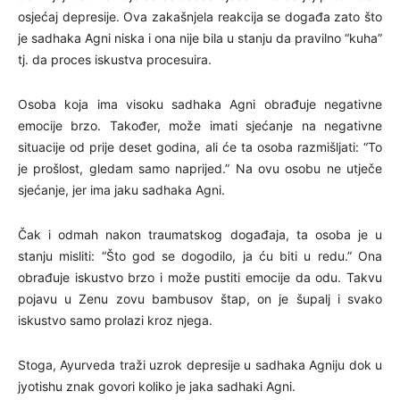
osjećaj depresije. Ova zakašnjela reakcija se događa zato što
je sadhaka Agni niska i ona nije bila u stanju da pravilno “kuha”
tj. da proces iskustva procesuira.
Osoba koja ima visoku sadhaka Agni obrađuje negativne
emocije brzo. Također, može imati sjećanje na negativne
situacije od prije deset godina, ali će ta osoba razmišljati: “To
je prošlost, gledam samo naprijed.” Na ovu osobu ne utječe
sjećanje, jer ima jaku sadhaka Agni.
Čak i odmah nakon traumatskog događaja, ta osoba je u
stanju misliti: “Što god se dogodilo, ja ću biti u redu.” Ona
obrađuje iskustvo brzo i može pustiti emocije da odu. Takvu
pojavu u Zenu zovu bambusov štap, on je šupalj i svako
iskustvo samo prolazi kroz njega.
Stoga, Ayurveda traži uzrok depresije u sadhaka Agniju dok u
jyotishu znak govori koliko je jaka sadhaki Agni.