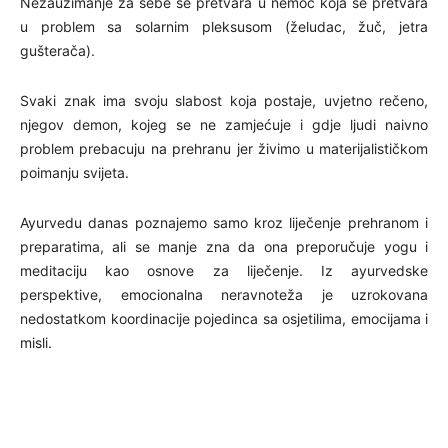
Nezauzimanje za sebe se pretvara u nemoć koja se pretvara
u problem sa solarnim pleksusom (želudac, žuč, jetra
gušterača).
Svaki znak ima svoju slabost koja postaje, uvjetno rečeno,
njegov demon, kojeg se ne zamjećuje i gdje ljudi naivno
problem prebacuju na prehranu jer živimo u materijalističkom
poimanju svijeta.
Ayurvedu danas poznajemo samo kroz liječenje prehranom i
preparatima, ali se manje zna da ona preporučuje yogu i
meditaciju kao osnove za liječenje. Iz ayurvedske
perspektive, emocionalna neravnoteža je uzrokovana
nedostatkom koordinacije pojedinca sa osjetilima, emocijama i
misli.