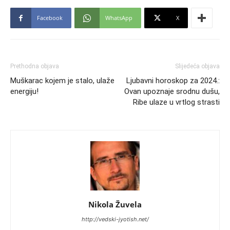
Facebook
WhatsApp
X
Prethodna objava
Slijedeća objava
Muškarac kojem je stalo, ulaže
Ljubavni horoskop za 2024.:
energiju!
Ovan upoznaje srodnu dušu,
Ribe ulaze u vrtlog strasti
Nikola Žuvela
http://vedski-jyotish.net/