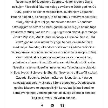
Rođen sam 1975. godine u Zagrebu. Nakon srednje škole
upisujem Filozofski fakultet kojeg završavam 2000 godine. Od
1992. godine se bavim meditacijom, studiranjem Zapadne i
Istočne filozofije, psihologije, te na tu temu završavam doktorski
studij, objavljujem knjige, znanstvene radove. Zapadnom
astrologijom se bavim od 1997. godine do 1999.g., a nakon toga
završavam studij jyotisha 2000.g. O jyotishu objavljujem mnoge
članke (Vjesnik, Multikulturalni časopis, Grombol, Sensa). Od
2002. godine sam instruktor yoge, te podučavam tehnike
meditacije. Također, vikendom održavam slijedeće radionice:
Deprogramiranje odnosa, radionice o odnosima i samopouzdanju
kao i individualna i grupna savjetovanja za one koji imaju
poteškoća u braku ili vezi. Završio sam doktorski studij, smjer
filozofija na temu filozofije i nesvjesnog. Također, sam objavio
knjige: Jyotish i djelovanje Shanija, Nesvjesno u filozofiji Istoka i
Zapada, Buđenje, Jedan muškarac i jedna žena, Katalog
samozavaravanja, Muškarac i žena u procjepu. Dvadesetpet
godina iskustva te dugogodišnjih konzulatcija kao i stručno
obrazovanje nudi vam mogućnost da dublje zađete u obrasce
koji se skrivaju iza vaših odnosa.