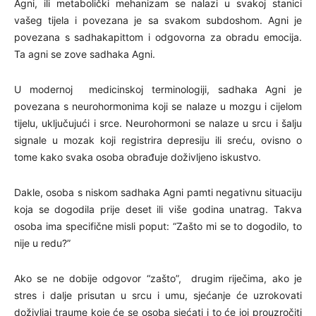
Agni, ili metabolički mehanizam se nalazi u svakoj stanici
vašeg tijela i povezana je sa svakom subdoshom. Agni je
povezana s sadhakapittom i odgovorna za obradu emocija.
Ta agni se zove sadhaka Agni.
U modernoj medicinskoj terminologiji, sadhaka Agni je
povezana s neurohormonima koji se nalaze u mozgu i cijelom
tijelu, uključujući i srce. Neurohormoni se nalaze u srcu i šalju
signale u mozak koji registrira depresiju ili sreću, ovisno o
tome kako svaka osoba obrađuje doživljeno iskustvo.
Dakle, osoba s niskom sadhaka Agni pamti negativnu situaciju
koja se dogodila prije deset ili više godina unatrag. Takva
osoba ima specifične misli poput: “Zašto mi se to dogodilo, to
nije u redu?”
Ako se ne dobije odgovor “zašto”, drugim riječima, ako je
stres i dalje prisutan u srcu i umu, sjećanje će uzrokovati
doživljaj traume koje će se osoba sjećati i to će joj prouzročiti