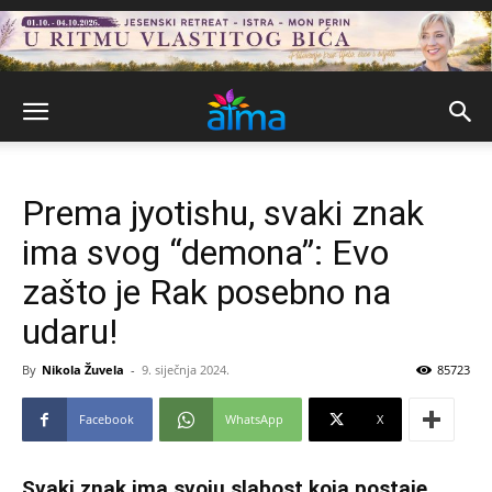
Prema jyotishu, svaki znak
ima svog “demona”: Evo
zašto je Rak posebno na
udaru!
By
Nikola Žuvela
-
9. siječnja 2024.
85723
Facebook
WhatsApp
X
Svaki znak ima svoju slabost koja postaje,