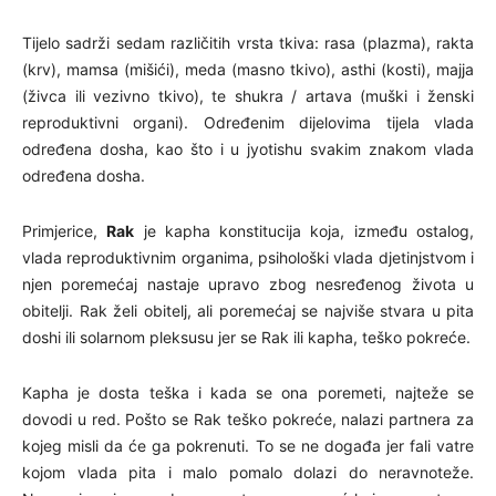
Tijelo sadrži sedam različitih vrsta tkiva: rasa (plazma), rakta
(krv), mamsa (mišići), meda (masno tkivo), asthi (kosti), majja
(živca ili vezivno tkivo), te shukra / artava (muški i ženski
reproduktivni organi). Određenim dijelovima tijela vlada
određena dosha, kao što i u jyotishu svakim znakom vlada
određena dosha.
Primjerice,
Rak
je kapha konstitucija koja, između ostalog,
vlada reproduktivnim organima, psihološki vlada djetinjstvom i
njen poremećaj nastaje upravo zbog nesređenog života u
obitelji. Rak želi obitelj, ali poremećaj se najviše stvara u pita
doshi ili solarnom pleksusu jer se Rak ili kapha, teško pokreće.
Kapha je dosta teška i kada se ona poremeti, najteže se
dovodi u red. Pošto se Rak teško pokreće, nalazi partnera za
kojeg misli da će ga pokrenuti. To se ne događa jer fali vatre
kojom vlada pita i malo pomalo dolazi do neravnoteže.