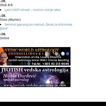
.08.
Otok Krk
Ljetni DOP retreat – Izvorno stanje sebe
.08.
Tisno (Murter)
Seminar pjevanja po metodi „Škole za otkrivanje
glasa“
.08.
Online
Radionica: Pomagači iz drugih dimenzija Online –
otvoreno za sve
.08.
Zagreb+Online
Osnovni ThetaHealing® tečaj, Zagreb i Online
.08.
Zagreb
Osnovna radionica za izscjeljivanje pranom (Basic
Pranic Healing course)
Pula
Access BARS®, otpusti stres
.08.
Pula
Access Energetski Facelift®