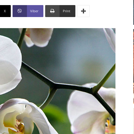
X
Viber
Print