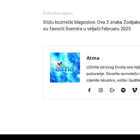
Prethodna objava
Stižu kozmički blagoslovi: Ova 3 znaka Zodijak
su favoriti Svemira u veljači/februaru 2025
Atma
Učinite od svog života ono najb
putovanje. Stvorite ravnotežu t
cijenite iskustvo, volite i budite