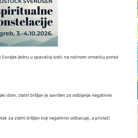
je i čuvajte jednu u spavaćoj sobi, na noćnom ormariću pored
aki dom, zlatni bršljan je savršen za odbijanje negativne
utak za zlatni bršljan koji negativno odbacuje, a privlači