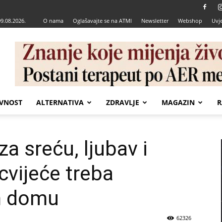
09.08.2026.
O nama
Oglašavajte se na ATMI
Newsletter
Webshop
Uvje
VNOST
ALTERNATIVA
ZDRAVLJE
MAGAZIN
R
za sreću, ljubav i
cvijeće treba
m domu
62326