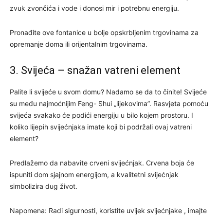
zvuk zvončića i vode i donosi mir i potrebnu energiju.
Pronađite ove fontanice u bolje opskrbljenim trgovinama za
opremanje doma ili orijentalnim trgovinama.
3. Svijeća – snažan vatreni element
Palite li svijeće u svom domu? Nadamo se da to činite! Svijeće
su među najmoćnijim Feng- Shui „lijekovima”. Rasvjeta pomoću
svijeća svakako će podići energiju u bilo kojem prostoru. I
koliko lijepih svijećnjaka imate koji bi podržali ovaj vatreni
element?
Predlažemo da nabavite crveni svijećnjak. Crvena boja će
ispuniti dom sjajnom energijom, a kvalitetni svijećnjak
simbolizira dug život.
Napomena: Radi sigurnosti, koristite uvijek svijećnjake , imajte