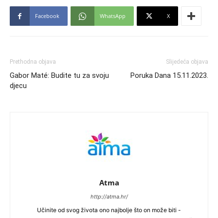
Facebook
WhatsApp
X
Prethodna objava
Slijedeća objava
Gabor Maté: Budite tu za svoju
Poruka Dana 15.11.2023.
djecu
Atma
http://atma.hr/
Učinite od svog života ono najbolje što on može biti -