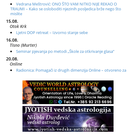
Vedrana Meštrović: ONO ŠTO VAM NITKO NIJE REKAO O
TRAUMI – Kako se osloboditi njezinih posljedica brže nego što
mislite
15.08.
Otok Krk
Ljetni DOP retreat – Izvorno stanje sebe
16.08.
Tisno (Murter)
Seminar pjevanja po metodi „Škole za otkrivanje glasa“
20.08.
Online
Radionica: Pomagači iz drugih dimenzija Online – otvoreno za
sve
21.08.
Zagreb+Online
Osnovni ThetaHealing® tečaj, Zagreb i Online
22.08.
Zagreb
Osnovna radionica za izscjeljivanje pranom (Basic Pranic
Healing course)
Pula
Access BARS®, otpusti stres