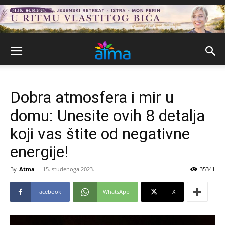
Dobra atmosfera i mir u
domu: Unesite ovih 8 detalja
koji vas štite od negativne
energije!
By
Atma
-
15. studenoga 2023.
35341
Facebook
WhatsApp
X