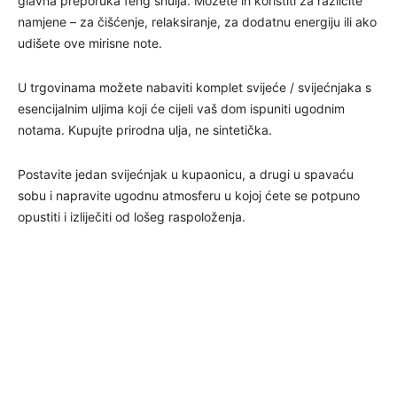
glavna preporuka feng shuija. Možete ih koristiti za različite
namjene – za čišćenje, relaksiranje, za dodatnu energiju ili ako
udišete ove mirisne note.
U trgovinama možete nabaviti komplet svijeće / svijećnjaka s
esencijalnim uljima koji će cijeli vaš dom ispuniti ugodnim
notama. Kupujte prirodna ulja, ne sintetička.
Postavite jedan svijećnjak u kupaonicu, a drugi u spavaću
sobu i napravite ugodnu atmosferu u kojoj ćete se potpuno
opustiti i izliječiti od lošeg raspoloženja.