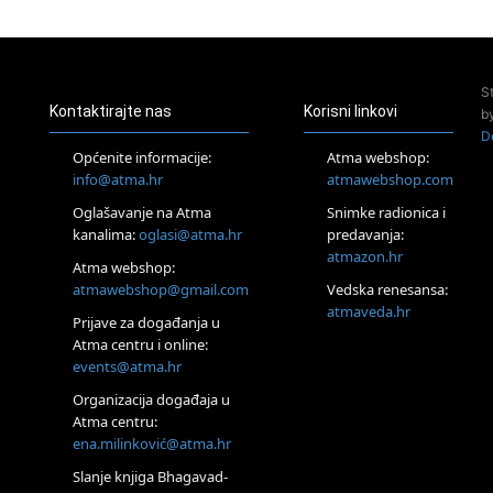
23.08.
Pula
Access Energetski Facelift®
24.08.
S
Zagreb
Kontaktirajte nas
Korisni linkovi
b
Pjesma srca / Zagreb
D
Online
Općenite informacije:
Atma webshop:
Tečaj Višeg Vodstva, razvijanja intuicije i Akaša zapisa
info@atma.hr
atmawebshop.com
25.08.
Oglašavanje na Atma
Snimke radionica i
Online
kanalima:
oglasi@atma.hr
predavanja:
Upisi u program Profesionalni hipnoterapeut — nova
generacija kreće 25.08. 2026.
atmazon.hr
Atma webshop:
26.08.
atmawebshop@gmail.com
Vedska renesansa:
Online
atmaveda.hr
Postanite Nositelj Vibracije Nove Zemlje
Prijave za događanja u
Atma centru i online:
27.08.
events@atma.hr
Visoko
Alemka Dauskardt – Jednodnevna radionica sistemskih
Organizacija događaja u
konstelacija
Atma centru:
29.08.
ena.milinković@atma.hr
Zagreb
HOD PO ŽERAVICI – Seminar koji mijenja tijelo, duh i um
Slanje knjiga Bhagavad-