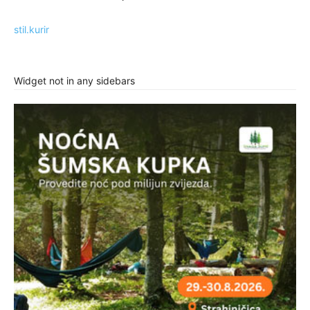
stil.kurir
Widget not in any sidebars