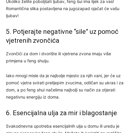
Ukoliko želite poboljšati ljubav, feng šui ima lijek za vas!
Romantična slika postavljena na jugozapad ojačat će vašu
ljubav!
5. Potjerajte negativne “sile” uz pomoć
vjetrenih zvončića
Zvončići za dom i dvorište ili vjetrena zvona imaju više
primjena u feng shuiju.
Iako mnogi misle da je najbolje mjesto za njih vani, jer će uz
pomoć vjetra svirati prelijepim zvucima, odličan su ukras i za
dom, a po feng shui načelima najbolji su način za otjerati
negativnu energiju iz doma.
6. Esencijalna ulja za mir i blagostanje
Svakodnevna upotreba esencijalnih ulja u domu ili uredu je