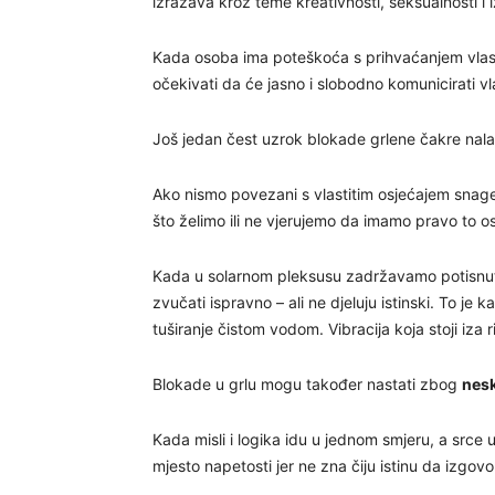
izražava kroz teme kreativnosti, seksualnosti i 
Kada osoba ima poteškoća s prihvaćanjem vlastit
očekivati da će jasno i slobodno komunicirati vla
Još jedan čest uzrok blokade grlene čakre nalaz
Ako nismo povezani s vlastitim osjećajem snage
što želimo ili ne vjerujemo da imamo pravo to ost
Kada u solarnom pleksusu zadržavamo potisnutu l
zvučati ispravno – ali ne djeluju istinski. To je
tuširanje čistom vodom. Vibracija koja stoji iza 
Blokade u grlu mogu također nastati zbog
nesk
Kada misli i logika idu u jednom smjeru, a srce 
mjesto napetosti jer ne zna čiju istinu da izgovor