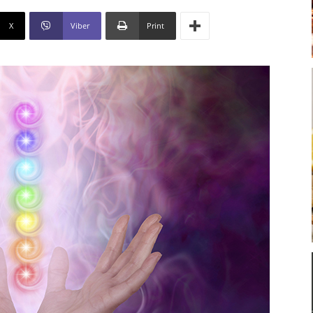
X
Viber
Print