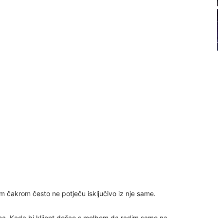
21
22
23
24
26
27
m čakrom često ne potječu isključivo iz nje same.
lina. Kada bi klijent došao s molbom da radim samo na