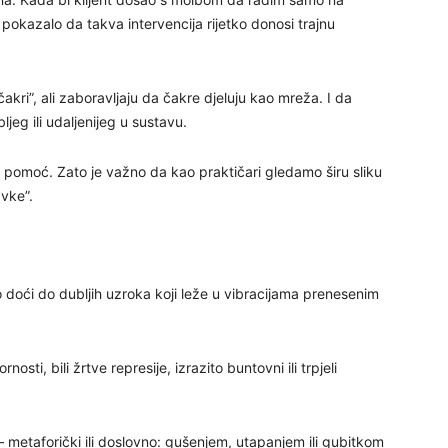
29
je pokazalo da takva intervencija rijetko donosi trajnu
akri”, ali zaboravljaju da čakre djeluju kao mreža. I da
30
eg ili udaljenijeg u sustavu.
le pomoć. Zato je važno da kao praktičari gledamo širu sliku
31
avke”.
28
oći do dubljih uzroka koji leže u vibracijama prenesenim
05
osti, bili žrtve represije, izrazito buntovni ili trpjeli
06
– metaforički ili doslovno: gušenjem, utapanjem ili gubitkom