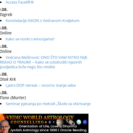
Access Facelift®
.08.
Zagreb
Konstelacije SIKON s Vedranom Kraljetom
.08.
Online
Kako se nositi s emocijama?
.08.
Online
Vedrana Meštrović: ONO ŠTO VAM NITKO NIJE
REKAO O TRAUMI – Kako se osloboditi njezinih
posljedica brže nego što mislite
.08.
Otok Krk
Ljetni DOP retreat – Izvorno stanje sebe
.08.
Tisno (Murter)
Seminar pjevanja po metodi „Škole za otkrivanje
glasa“
.08.
Online
Radionica: Pomagači iz drugih dimenzija Online –
otvoreno za sve