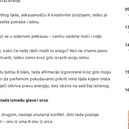
izražavanja.
09
og tijela, seksualnošću ili kreativnim izražajem, teško je
stite potrebe i istinu.
13
i se u solarnom pleksusu – centru osobne moći i volje.
14
, kako će naše riječi nositi tu snagu? Ako ne znamo jasno
variti, teško ćemo kroz grlo izraziti svoju istinu.
15
jutnju ili bijes, tada afirmacije izgovorene kroz grlo mogu
 kao da parfemom pokušavamo prikriti miris tijela kojem treba
riječi otkriva pravu energiju, bez obzira na sadržaj rečenog.
16
lada između glave i srca
.
20
u drugom, nastaje unutarnji konflikt. Grlo tada postaje
i – onu iz uma ili onu iz srca.