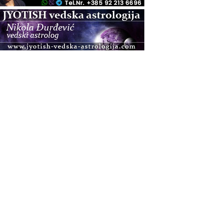
.08.
Zagreb+Online
Osnovni ThetaHealing® tečaj, Zagreb i Online
.08.
Pula
Access BARS®, otpusti stres
.08.
Pula
Access Energetski Facelift®
.08.
Zagreb
Pjesma srca / Zagreb
Online
Tečaj Višeg Vodstva, razvijanja intuicije i Akaša
zapisa
.08.
Online
Postanite Nositelj Vibracije Nove Zemlje
.08.
Visoko
Alemka Dauskardt – Jednodnevna radionica
sistemskih konstelacija