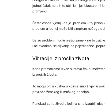
jednoj čakri, ne bih to učinila – jer iskustvo mi 
promjenu.
Često osobe vjeruju da je „problem u toj jednoj č
problem u jednoj može biti simptom nečega dublj
Da su problem mogle riješiti same – ne bi traži
i ne svodimo iscjeljivanje na pojedinačne „popr
Vibracije iz prošlih života
Kada promatramo izvan sustava čakri, možemo d
iz prošlih života.
To mogu biti iskustva u kojima smo živjeli u pokorn
povrede ženskog ili muškog principa.
Ponekad su to životi u kojima smo izgubili glas 