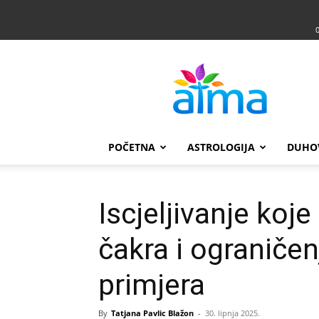
Atma
POČETNA
ASTROLOGIJA
DUHO
Iscjeljivanje koje
čakra i ograniče
primjera
By
Tatjana Pavlic Blažon
-
30. lipnja 2025.