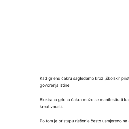
Kad grlenu čakru sagledamo kroz „školski“ prist
govorenja istine.
Blokirana grlena čakra može se manifestirati kao t
kreativnosti.
Po tom je pristupu rješenje često usmjereno na a