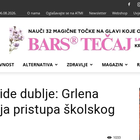
06.08.2026.
O nama
Oglašavajte se na ATMI
Newsletter
Webshop
Uvje
VNOST
ALTERNATIVA
ZDRAVLJE
MAGAZIN
R
 ide dublje: Grlena
nja pristupa školskog
1033