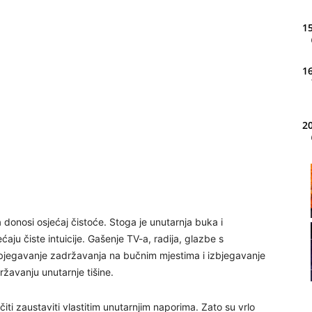
15
16
20
21
ja donosi osjećaj čistoće. Stoga je unutarnja buka i
22
ju čiste intuicije. Gašenje TV-a, radija, glazbe s
izbjegavanje zadržavanja na bučnim mjestima i izbjegavanje
23
žavanju unutarnje tišine.
i zaustaviti vlastitim unutarnjim naporima. Zato su vrlo
24