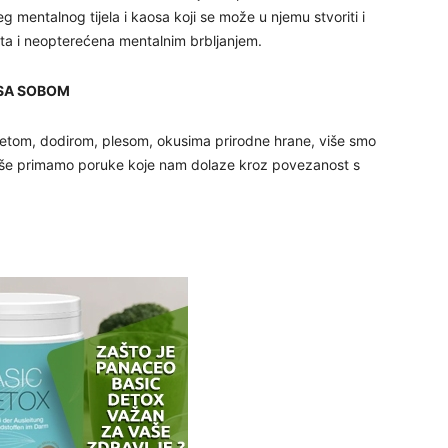
g mentalnog tijela i kaosa koji se može u njemu stvoriti i
ista i neopterećena mentalnim brbljanjem.
 SA SOBOM
25
retom, dodirom, plesom, okusima prirodne hrane, više smo
 lakše primamo poruke koje nam dolaze kroz povezanost s
26
27
29