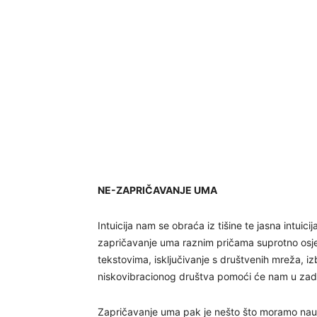
NE-ZAPRIČAVANJE UMA
Intuicija nam se obraća iz tišine te jasna intuici
zapričavanje uma raznim pričama suprotno osjeća
tekstovima, isključivanje s društvenih mreža, 
niskovibracionog društva pomoći će nam u zadr
Zapričavanje uma pak je nešto što moramo naučit