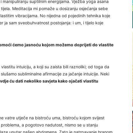
 i manipuliranju suptilnim energijama. Vježba yoga asana
 tijela. Meditacija mi pomaže u dosizanju osjećanja sebe
vlastitim vibracijama. No nijedna od pojedinih tehnika koje
jer ja sam sveobuhvatnost postojanja: i um, i tijelo koje
omoći ćemo jasnoću kojom možemo doprijeti do vlastite
astitu intuiciju, a koji su zaista bili raznoliki; od toga da
lušamo subliminalne afirmacije za jačanje intuicije. Neki
vdje ću dati nekoliko savjeta kako ojačati vlastitu
 vatre utječe na bistroću uma, bistroću kojom svijest
ih problema, a pogotovo nadutost, nismo se u stanju
e nalaze unutar našeg abdomena. Zato je natrpavanje hranom,