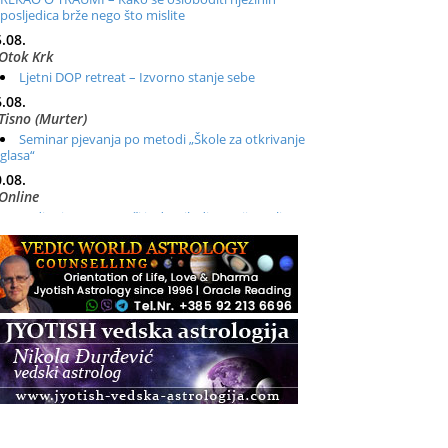
posljedica brže nego što mislite
.08.
Otok Krk
Ljetni DOP retreat – Izvorno stanje sebe
.08.
Tisno (Murter)
Seminar pjevanja po metodi „Škole za otkrivanje
glasa“
.08.
Online
Radionica: Pomagači iz drugih dimenzija Online –
otvoreno za sve
.08.
Zagreb+Online
Osnovni ThetaHealing® tečaj, Zagreb i Online
.08.
Pula
Access BARS®, otpusti stres
.08.
Pula
Access Energetski Facelift®
.08.