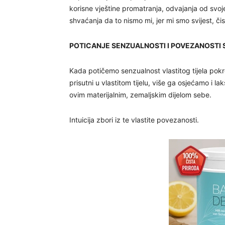
korisne vještine promatranja, odvajanja od svoje
shvaćanja da to nismo mi, jer mi smo svijest, č
POTICANJE SENZUALNOSTI I POVEZANOSTI
Kada potičemo senzualnost vlastitog tijela pok
prisutni u vlastitom tijelu, više ga osjećamo i
ovim materijalnim, zemaljskim dijelom sebe.
Intuicija zbori iz te vlastite povezanosti.