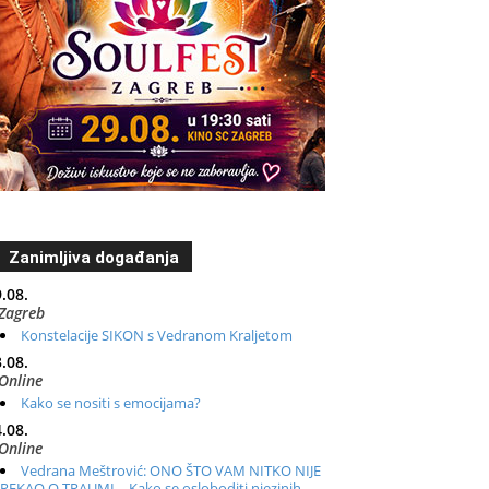
Zanimljiva događanja
.08.
Zagreb
Konstelacije SIKON s Vedranom Kraljetom
.08.
Online
Kako se nositi s emocijama?
.08.
Online
Vedrana Meštrović: ONO ŠTO VAM NITKO NIJE
REKAO O TRAUMI – Kako se osloboditi njezinih