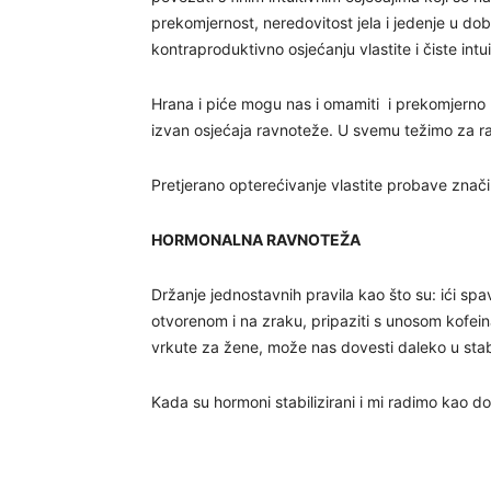
prekomjernost, neredovitost jela i jedenje u d
kontraproduktivno osjećanju vlastite i čiste intui
Hrana i piće mogu nas i omamiti i prekomjerno na
izvan osjećaja ravnoteže. U svemu težimo za 
Pretjerano opterećivanje vlastite probave znači u
HORMONALNA RAVNOTEŽA
Držanje jednostavnih pravila kao što su: ići spa
otvorenom i na zraku, pripaziti s unosom kofei
vrkute za žene, može nas dovesti daleko u stab
Kada su hormoni stabilizirani i mi radimo kao d