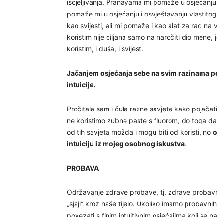
iscjeljivanja. Pranayama mi pomaže u osjećanju
pomaže mi u osjećanju i osvještavanju vlastitog
kao svijesti, ali mi pomaže i kao alat za rad na 
koristim nije ciljana samo na naročiti dio mene, 
koristim, i duša, i svijest.
Jačanjem osjećanja sebe na svim razinama p
intuicije.
Pročitala sam i čula razne savjete kako pojačati vl
ne koristimo zubne paste s fluorom, do toga da s
od tih savjeta možda i mogu biti od koristi, no
o
intuiciju iz mojeg osobnog iskustva
.
PROBAVA
Održavanje zdrave probave, tj. zdrave probavne
„sjaji“ kroz naše tijelo. Ukoliko imamo probavn
povezati s finim intuitivnim osjećajima koji s