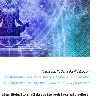
Napisala: Tatjana Pavlic Blažon,
a:
Transformation Healing je stranica posvećena iscjeljivanju
Transformation Healing by Tatjana – Početna | Facebook
u našem tijelu, što znači da sve što podržava našu svijest i