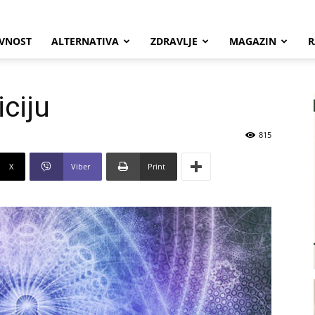
VNOST
ALTERNATIVA
ZDRAVLJE
MAGAZIN
R
iciju
815
X
Viber
Print