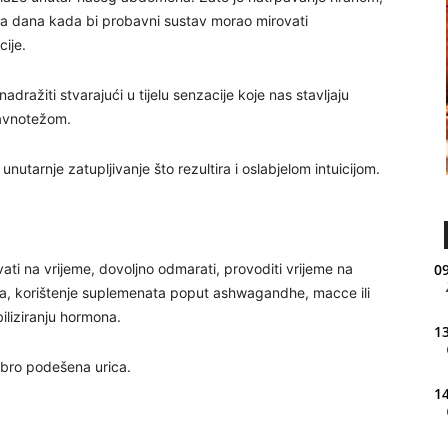
oba dana kada bi probavni sustav morao mirovati
cije.
dražiti stvarajući u tijelu senzacije koje nas stavljaju
ravnotežom.
nutarnje zatupljivanje što rezultira i oslabjelom intuicijom.
vati na vrijeme, dovoljno odmarati, provoditi vrijeme na
09
na, korištenje suplemenata poput ashwagandhe, macce ili
iliziranju hormona.
13
obro podešena urica.
14