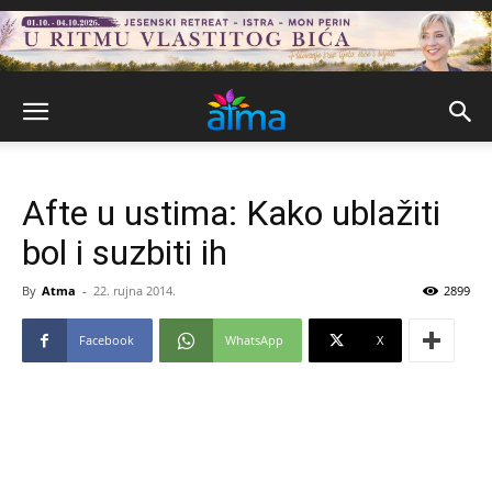
Afte u ustima: Kako ublažiti
bol i suzbiti ih
By
Atma
-
22. rujna 2014.
2899
Facebook
WhatsApp
X