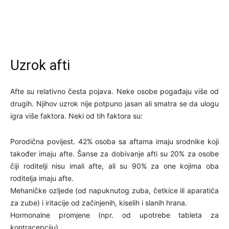
Uzrok afti
Afte su relativno česta pojava. Neke osobe pogađaju više od
drugih. Njihov uzrok nije potpuno jasan ali smatra se da ulogu
igra više faktora. Neki od tih faktora su:
Porodična povijest. 42% osoba sa aftama imaju srodnike koji
također imaju afte. Šanse za dobivanje afti su 20% za osobe
čiji roditelji nisu imali afte, ali su 90% za one kojima oba
roditelja imaju afte.
Mehaničke ozljede (od napuknutog zuba, četkice ili aparatića
za zube) i iritacije od začinjenih, kiselih i slanih hrana.
Hormonalne promjene (npr. od upotrebe tableta za
kontracepciju)