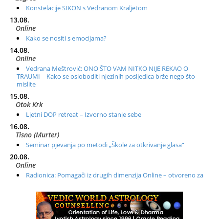
Konstelacije SIKON s Vedranom Kraljetom
13.08.
Online
Kako se nositi s emocijama?
14.08.
Online
Vedrana Meštrović: ONO ŠTO VAM NITKO NIJE REKAO O
TRAUMI – Kako se osloboditi njezinih posljedica brže nego što
mislite
15.08.
Otok Krk
Ljetni DOP retreat – Izvorno stanje sebe
16.08.
Tisno (Murter)
Seminar pjevanja po metodi „Škole za otkrivanje glasa“
20.08.
Online
Radionica: Pomagači iz drugih dimenzija Online – otvoreno za
sve
21.08.
Zagreb+Online
Osnovni ThetaHealing® tečaj, Zagreb i Online