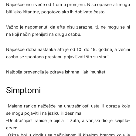
Najčešće nisu veće od 1 cm u promjeru. Nisu opasne ali mogu
biti jako iritantne, pogotovo ako ih dobivate često.
Važno je napomenuti da afte nisu zarazne, tj. ne mogu se ni
na koji način prenijeti na drugu osobu.
Najčešće doba nastanka afti je od 10. do 19. godine, a većini
osoba se spontano prestanu pojavljivati što su stariji.
Najbolja prevencija je zdrava ishrana i jak imunitet.
Simptomi
-Malene ranice najčešće na unutrašnjosti usta ili obraza koje
se mogu pojaviti i na jeziku ili desnima
-Unutrašnjost ranice je bijela ili žuta, a vanjski dio je svijetlo-
crven
-Oštra bol u dodiru sa začinjenom ili kiselom hranom koja je