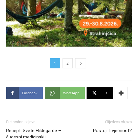
1
2
Facebook
WhatsApp
X
Prethodna objava
Slijedeća objava
Recepti Svete Hildegarde –
Postoji li vječnost?
čudesni medicinski i