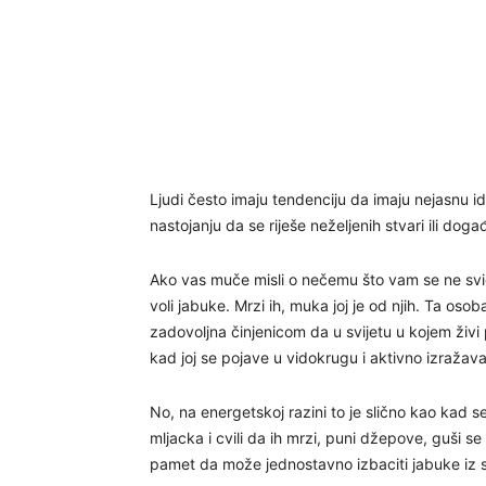
Ljudi često imaju tendenciju da imaju nejasnu id
nastojanju da se riješe neželjenih stvari ili dog
Ako vas muče misli o nečemu što vam se ne sviđ
voli jabuke. Mrzi ih, muka joj je od njih. Ta oso
zadovoljna činjenicom da u svijetu u kojem živi 
kad joj se pojave u vidokrugu i aktivno izražava
No, na energetskoj razini to je slično kao kad 
mljacka i cvili da ih mrzi, puni džepove, guši s
pamet da može jednostavno izbaciti jabuke iz sv