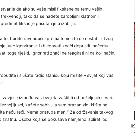
a stvar je da ako su vaše misli fiksirane na temu vaših
j frekvenciji, tako da se nađete zarobljeni klatnom i
predmet fiksacije prisutan je u izobilju.
na to, budite ravnodušni prema tome i to će nestati iz tvog
nje, već ignoriranje. Izbjegavati znači dopustiti nečemu
i toga riješiti. Ignorirati znači ne reagirati ni na koji način,
obudite i slušate radio stanicu koju mrzite – svijet koji vas
u!
zavjese između vas i svijeta zaštititi od neželjenih stvari.
eljeznoj ljusci, kažete sebi: „Ja sam prazan zid. Ništa ne
išta neću reći. Nema pristupa meni.” Za održavanje takvog
i to znatnu. Osoba koja se pokušava namjerno izolirati od
09