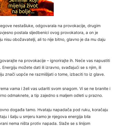
29
njegove nestašluke, odgovarala na provokacije, drugim
esvjesno postala sljedbenici ovog provokatora, a on je
u nisu obožavatelji, ali to nije bitno, glavno je da mu daju
arajte na provokacije – ignorirajte ih. Neće vas napustiti
nergiju možete dati ili izravno, svađajući se s njim, ili
30
ju znači uopće ne razmišljati o tome, izbaciti to iz glave.
31
ma vama i želi vas udariti svom snagom. Vi se ne branite i
rno odmaknete, a tip zajedno s maljem odleti u prazno.
28
doslovno događa tamo. Hvataju napadača pod ruku, koračaju
taju i šalju u smjeru kamo je njegova energija bila
brani nema ništa protiv napada. Slaže se s linijom
05