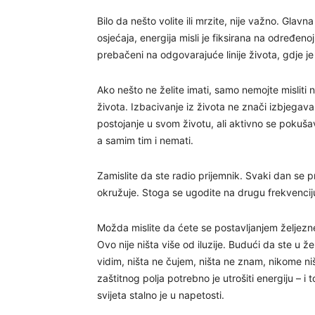
Bilo da nešto volite ili mrzite, nije važno. Glavn
osjećaja, energija misli je fiksirana na određeno
prebačeni na odgovarajuće linije života, gdje je 
Ako nešto ne želite imati, samo nemojte misliti 
života. Izbacivanje iz života ne znači izbjegava
postojanje u svom životu, ali aktivno se pokušavat
a samim tim i nemati.
Zamislite da ste radio prijemnik. Svaki dan se pr
okružuje. Stoga se ugodite na drugu frekvencij
Možda mislite da ćete se postavljanjem željezne 
Ovo nije ništa više od iluzije. Budući da ste u ž
vidim, ništa ne čujem, ništa ne znam, nikome n
zaštitnog polja potrebno je utrošiti energiju – 
svijeta stalno je u napetosti.