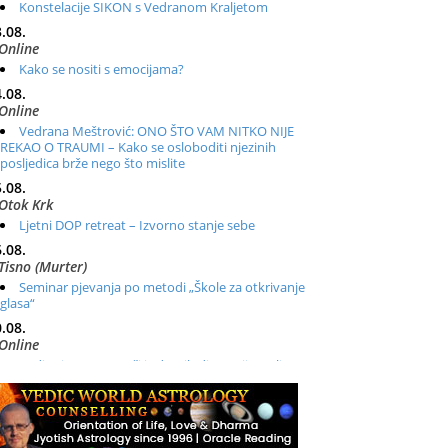
Konstelacije SIKON s Vedranom Kraljetom
.08.
Online
Kako se nositi s emocijama?
.08.
Online
Vedrana Meštrović: ONO ŠTO VAM NITKO NIJE
REKAO O TRAUMI – Kako se osloboditi njezinih
posljedica brže nego što mislite
.08.
Otok Krk
Ljetni DOP retreat – Izvorno stanje sebe
.08.
Tisno (Murter)
Seminar pjevanja po metodi „Škole za otkrivanje
glasa“
.08.
Online
Radionica: Pomagači iz drugih dimenzija Online –
otvoreno za sve
.08.
Zagreb+Online
Osnovni ThetaHealing® tečaj, Zagreb i Online