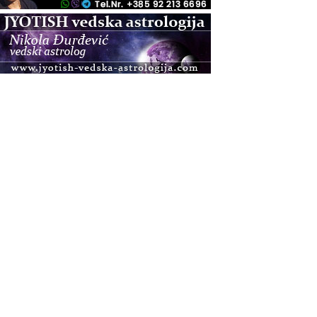
.08.
Pula
Access BARS®, otpusti stres
.08.
Pula
Access Energetski Facelift®
.08.
Zagreb
Pjesma srca / Zagreb
Online
Tečaj Višeg Vodstva, razvijanja intuicije i Akaša
zapisa
.08.
Online
Upisi u program Profesionalni hipnoterapeut —
nova generacija kreće 25.08. 2026.
.08.
Online
Postanite Nositelj Vibracije Nove Zemlje
.08.
Visoko
Alemka Dauskardt – Jednodnevna radionica