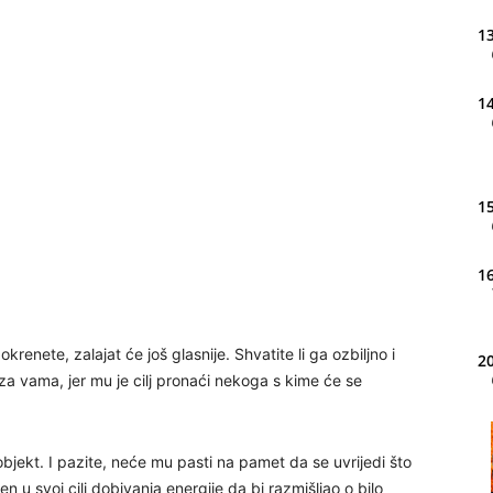
13
14
15
16
 okrenete, zalajat će još glasnije. Shvatite li ga ozbiljno i
20
za vama, jer mu je cilj pronaći nekoga s kime će se
21
bjekt. I pazite, neće mu pasti na pamet da se uvrijedi što
n u svoj cilj dobivanja energije da bi razmišljao o bilo