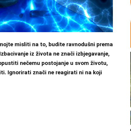
mojte misliti na to, budite ravnodušni prema
 Izbacivanje iz života ne znači izbjegavanje,
dopustiti nečemu postojanje u svom životu,
i. Ignorirati znači ne reagirati ni na koji