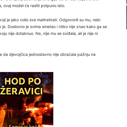
22
 ovaj model će raditi potpuno isto.
oji je jako volio sve maltretirati. Odgovorili su mu, neki
23
o je. Doslovno je svima smetao i nitko nije znao kako ga se
koju nije dotaknuo. Ne, nije mu se sviđala, ali je nije ni
24
o se da djevojčica jednostavno nije obraćala pažnju na
25
26
27