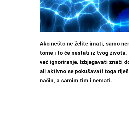
Ako nešto ne želite imati, samo ne
tome i to će nestati iz tvog života.
već ignoriranje. Izbjegavati znači 
ali aktivno se pokušavati toga riješit
način, a samim tim i nemati.