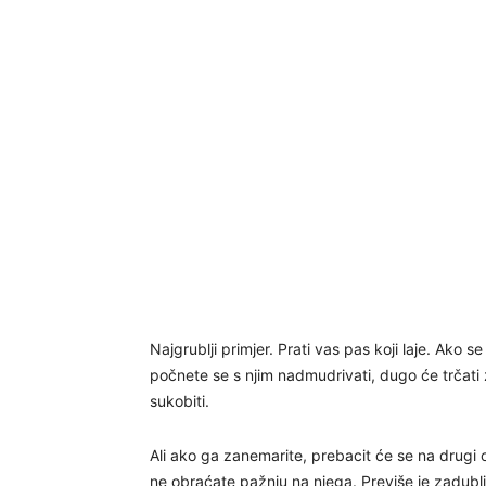
Najgrublji primjer. Prati vas pas koji laje. Ako se
počnete se s njim nadmudrivati, dugo će trčati 
sukobiti.
Ali ako ga zanemarite, prebacit će se na drugi o
ne obraćate pažnju na njega. Previše je zadublje