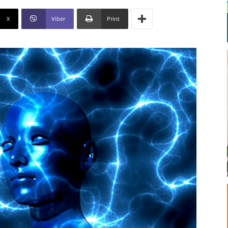
X
Viber
Print