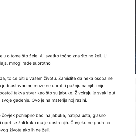
eju o tome što žele. Ali svatko točno zna što ne želi. U
ađaja, mnogi rade suprotno.
a, to će biti u vašem životu. Zamislite da neka osoba ne
ba jednostavno ne može ne obratiti pažnju na njih i nije
postoji takva stvar kao što su jabuke. Živciraju je svaki put
 svoje gađenje. Ovo je na materijalnoj razini.
se čovjek pohlepno baci na jabuke, natrpa usta, glasno
e i opet se žali kako mu je dosta njih. Čovjeku ne pada na
og života ako ih ne želi.