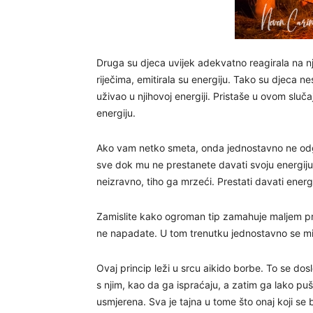
Druga su djeca uvijek adekvatno reagirala na 
riječima, emitirala su energiju. Tako su djeca n
uživao u njihovoj energiji. Pristaše u ovom slučaj
energiju.
Ako vam netko smeta, onda jednostavno ne odgov
sve dok mu ne prestanete davati svoju energiju. E
neizravno, tiho ga mrzeći. Prestati davati energi
Zamislite kako ogroman tip zamahuje maljem pre
ne napadate. U tom trenutku jednostavno se mi
Ovaj princip leži u srcu aikido borbe. To se 
s njim, kao da ga ispraćaju, a zatim ga lako puš
usmjerena. Sva je tajna u tome što onaj koji se 