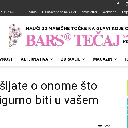
07.08.2026.
O nama
Oglašavajte se na ATMI
Newsletter
Webshop
Uvje
VNOST
ALTERNATIVA
ZDRAVLJE
MAGAZIN
R
šljate o onome što
sigurno biti u vašem
2256