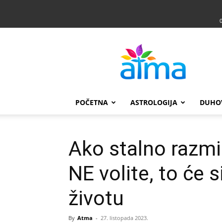
Atma
POČETNA
ASTROLOGIJA
DUHO
Ako stalno razmi
NE volite, to će 
životu
By
Atma
-
27. listopada 2023.