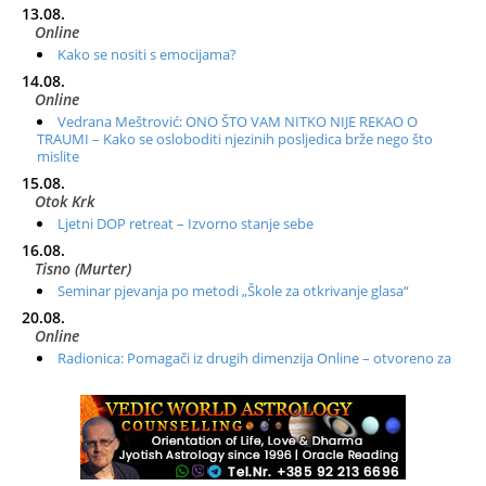
13.08.
Online
Kako se nositi s emocijama?
14.08.
Online
Vedrana Meštrović: ONO ŠTO VAM NITKO NIJE REKAO O
TRAUMI – Kako se osloboditi njezinih posljedica brže nego što
mislite
15.08.
Otok Krk
Ljetni DOP retreat – Izvorno stanje sebe
16.08.
Tisno (Murter)
Seminar pjevanja po metodi „Škole za otkrivanje glasa“
20.08.
Online
Radionica: Pomagači iz drugih dimenzija Online – otvoreno za
sve
21.08.
Zagreb+Online
Osnovni ThetaHealing® tečaj, Zagreb i Online
22.08.