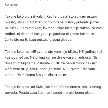
korisnije.
Tako je lako biti zahvalan. Recite „hvala“ što su vam ustupili
mjesto, što su vam brzo odgovorili na pismo, prihvatili poziv
na ručak. Zato što vam, iskreno, nitko ništa nije dužan. Ni vaši
roditelji ni djeca ni kolege ni prijateljica ni vratar kojem se
žalite što na 9. katu puštaju glasnu glazbu.
Tako je lako reći NE svemu što vam nije blisko. NE ljudima koji
vas povrjeđuju. NE onima koji ne dijele vaše vrijednosti. NE
dosadnim knjigama, ostavite ih. NE za nepristojnog taksistu.
Naći ćete drugi taksi, poštujte sebe. NE – svemu što vam
smeta. DA – svemu što vas čini sretnim.
Tako je lako poslati SMS „Volim te“. Samo onako, bez ikakvog
povoda. Prosto zato što imate sreće – imate kome pisati.