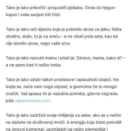
Tako je lako prikočiti i propustiti pješaka. Onda će njegov
kaput i vaša savjest biti čisti.
Tako je lako reći djetetu koje je polomilo ukras za jelku: Ništa
strašno, dušo, to je za sreću – a ne vikati pola sata, kao da
nije slomilo ukras, nego vaše srce.
Tako je lako nazvati mamu i pitati je: Zdravo, mama, kako si? –
a ne samo kad ti nešto treba.
Tako je lako ustati nakon predstave i aplaudirati stojeći. Ne
bojte se, neće vam noge otpasti, a glumcima će to mnogo
značiti. Vaš aplauz im je nasušna potreba, glavna nagrada,
piše
uspesnazena.com
.
Tako je lako zadržati svoje mišljenje za sebe, ako se s nečim
ne slažete na društvenoj mreži. A energiju koju biste potrošili
na otrovni komentar, upotrijebiti na nešto plemenitije i