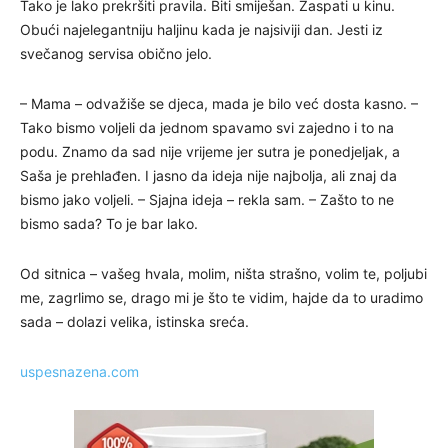
Tako je lako prekršiti pravila. Biti smiješan. Zaspati u kinu.
Obući najelegantniju haljinu kada je najsiviji dan. Jesti iz
svečanog servisa obično jelo.
– Mama – odvažiše se djeca, mada je bilo već dosta kasno. –
Tako bismo voljeli da jednom spavamo svi zajedno i to na
podu. Znamo da sad nije vrijeme jer sutra je ponedjeljak, a
Saša je prehlađen. I jasno da ideja nije najbolja, ali znaj da
bismo jako voljeli. – Sjajna ideja – rekla sam. – Zašto to ne
bismo sada? To je bar lako.
Od sitnica – vašeg hvala, molim, ništa strašno, volim te, poljubi
me, zagrlimo se, drago mi je što te vidim, hajde da to uradimo
sada – dolazi velika, istinska sreća.
uspesnazena.com