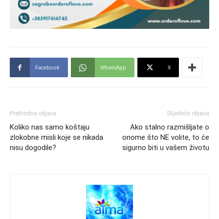
Facebook
WhatsApp
X
Prethodna objava
Slijedeća objava
Koliko nas samo koštaju
Ako stalno razmišljate o
zlokobne misli koje se nikada
onome što NE volite, to će
nisu dogodile?
sigurno biti u vašem životu