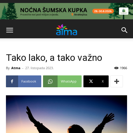
Tako lako, a tako važno
By
Atma
-
27. listopada 2023.
1966
Facebook
WhatsApp
X