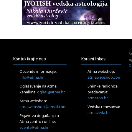
Pula
Access BARS®, otpusti stres
23.08.
Pula
Access Energetski Facelift®
24.08.
Zagreb
Pjesma srca / Zagreb
Online
S
Tečaj Višeg Vodstva, razvijanja intuicije i Akaša zapisa
Kontaktirajte nas
Korisni linkovi
b
25.08.
D
Online
Općenite informacije:
Atma webshop:
Upisi u program Profesionalni hipnoterapeut — nova
info@atma.hr
atmawebshop.com
generacija kreće 25.08. 2026.
Oglašavanje na Atma
Snimke radionica i
26.08.
Online
kanalima:
oglasi@atma.hr
predavanja:
Postanite Nositelj Vibracije Nove Zemlje
atmazon.hr
Atma webshop:
27.08.
atmawebshop@gmail.com
Vedska renesansa:
Visoko
atmaveda.hr
Prijave za događanja u
Alemka Dauskardt – Jednodnevna radionica sistemskih
konstelacija
Atma centru i online:
events@atma.hr
29.08.