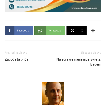
Facebook
WhatsApp
X
Prethodna objava
Slijedeća objava
Započeta priča
Najzdravije namirnice svijeta:
Badem