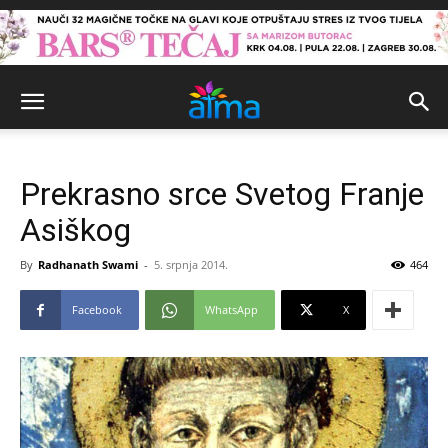
Prekrasno srce Svetog Franje
Asiškog
By
Radhanath Swami
-
5. srpnja 2014.
464
Facebook
WhatsApp
X