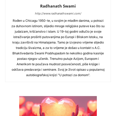
Radhanath Swami
http://www.radhanathswami.com/
Rođen u Chicagu 1950-te, u svojim je mlađim danima, u potrazi
za duhovnom istinom, slijedio mnoge religijske puteve kao što su
judaizam, kršćanstvo i islam. U 19-toj godini odlučio je svoje
istraživanje proširiti putovanjima po Europi i Bliskom Istoku, na
kraju završivši na Himalajama. Tamo je izvjesno vrijeme slijedio
tradiciju šivaizma, a za to vrijeme je došao u kontakt s A.C.
Bhaktivedanta Swami Prabhupadom te nekoliko godina kasnije
postao njegov učenik. Trenutno putuje Azijom, Europom i
Amerikom te poučava mudrost posvećenosti, piše knjige i
održava predavanja i seminare. Svoj je život opisao u popularnoj
autobiografskoj knjizi "U potrazi za domom".