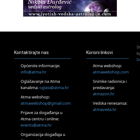
Healing course)
Pula
Access BARS®, otpusti stres
23.08.
Pula
Access Energetski Facelift®
24.08.
S
Zagreb
Kontaktirajte nas
Korisni linkovi
b
Pjesma srca / Zagreb
D
Online
Općenite informacije:
Atma webshop:
Tečaj Višeg Vodstva, razvijanja intuicije i Akaša zapisa
info@atma.hr
atmawebshop.com
25.08.
Oglašavanje na Atma
Snimke radionica i
Online
kanalima:
oglasi@atma.hr
predavanja:
Upisi u program Profesionalni hipnoterapeut — nova
generacija kreće 25.08. 2026.
atmazon.hr
Atma webshop:
26.08.
atmawebshop@gmail.com
Vedska renesansa:
Online
atmaveda.hr
Postanite Nositelj Vibracije Nove Zemlje
Prijave za događanja u
Atma centru i online:
27.08.
events@atma.hr
Visoko
Alemka Dauskardt – Jednodnevna radionica sistemskih
Organizacija događaja u
konstelacija