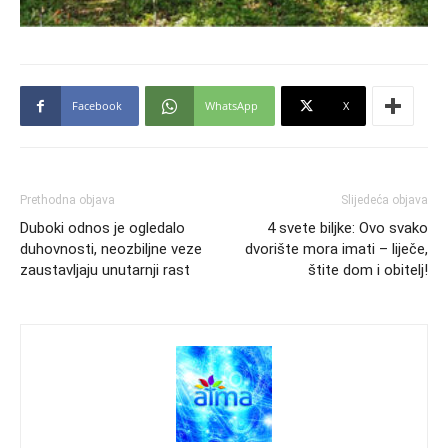
Facebook
WhatsApp
X
Prethodna objava
Slijedeća objava
Duboki odnos je ogledalo
4 svete biljke: Ovo svako
duhovnosti, neozbiljne veze
dvorište mora imati – liječe,
zaustavljaju unutarnji rast
štite dom i obitelj!