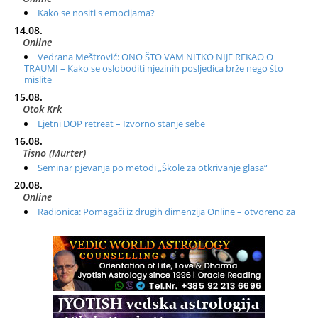
Kako se nositi s emocijama?
14.08.
Online
Vedrana Meštrović: ONO ŠTO VAM NITKO NIJE REKAO O
TRAUMI – Kako se osloboditi njezinih posljedica brže nego što
mislite
15.08.
Otok Krk
Ljetni DOP retreat – Izvorno stanje sebe
16.08.
Tisno (Murter)
Seminar pjevanja po metodi „Škole za otkrivanje glasa“
20.08.
Online
Radionica: Pomagači iz drugih dimenzija Online – otvoreno za
sve
21.08.
Zagreb+Online
Osnovni ThetaHealing® tečaj, Zagreb i Online
22.08.
Zagreb
Osnovna radionica za izscjeljivanje pranom (Basic Pranic