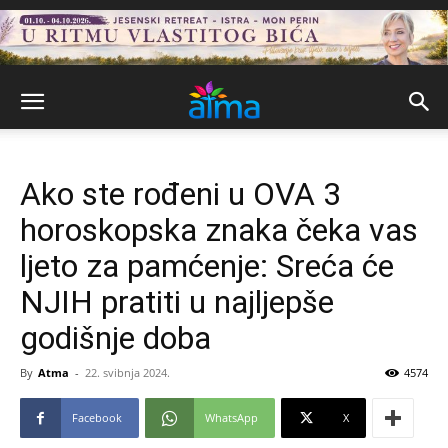
Ako ste rođeni u OVA 3
horoskopska znaka čeka vas
ljeto za pamćenje: Sreća će
NJIH pratiti u najljepše
godišnje doba
By
Atma
-
22. svibnja 2024.
4574
Facebook
WhatsApp
X