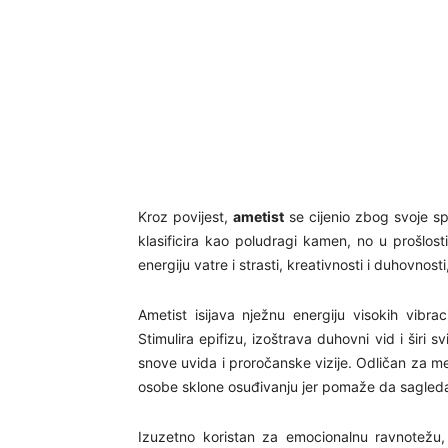
Kroz povijest,
ametist
se cijenio zbog svoje s
klasificira kao poludragi kamen, no u prošlost
energiju vatre i strasti, kreativnosti i duhovnost
Ametist isijava nježnu energiju visokih vibra
Stimulira epifizu, izoštrava duhovni vid i širi 
snove uvida i proročanske vizije. Odličan za med
osobe sklone osuđivanju jer pomaže da sagledam
Izuzetno koristan za emocionalnu ravnotežu, 