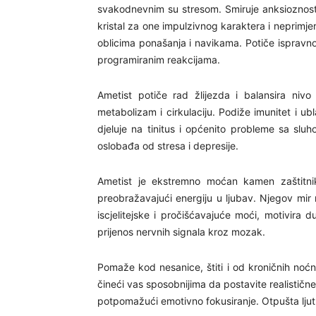
svakodnevnim su stresom. Smiruje anksioznost k
kristal za one impulzivnog karaktera i neprimje
oblicima ponašanja i navikama. Potiče isprav
programiranim reakcijama.
Ametist potiče rad žlijezda i balansira nivo 
metabolizam i cirkulaciju. Podiže imunitet i ub
djeluje na tinitus i općenito probleme sa slu
oslobađa od stresa i depresije.
Ametist je ekstremno moćan kamen zaštitnik,
preobražavajući energiju u ljubav. Njegov mir r
iscjelitejske i pročišćavajuće moći, motivira 
prijenos nervnih signala kroz mozak.
Pomaže kod nesanice, štiti i od kroničnih noćn
čineći vas sposobnijima da postavite realističn
potpomažući emotivno fokusiranje. Otpušta ljutn