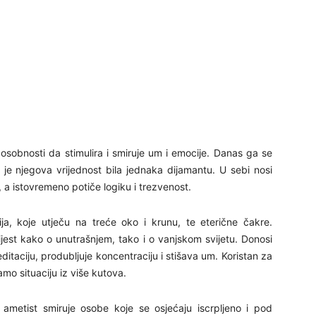
posobnosti da stimulira i smiruje um i emocije. Danas ga se
i je njegova vrijednost bila jednaka dijamantu. U sebi nosi
i, a istovremeno potiče logiku i trezvenost.
cija, koje utječu na treće oko i krunu, te eterične čakre.
svijest kako o unutrašnjem, tako i o vanjskom svijetu. Donosi
itaciju, produbljuje koncentraciju i stišava um. Koristan za
o situaciju iz više kutova.
ametist smiruje osobe koje se osjećaju iscrpljeno i pod