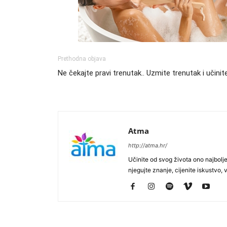
Prethodna objava
Ne čekajte pravi trenutak.. Uzmite trenutak i učinit
Atma
http://atma.hr/
Učinite od svog života ono najbolje 
njegujte znanje, cijenite iskustvo, vo