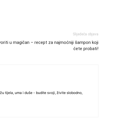
Slijedeća objava
riti u magičan – recept za najmoćniji šampon koji
ćete probati!
u tijela, uma i duše - budite svoji, živite slobodno,