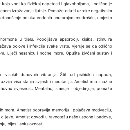
oja vodi ka fizičkoj napetosti i glavoboljama, i odličan je
renom izražavanju ljutnje. Pomaže otkriti uzroke negativnim
no donošenje odluka vođenih unutarnjom mudrošću, umjesto
hormona u tijelu. Poboljšava apsorpciju kisika, stimulira
lažava bolove i infekcije svake vrste. Vjeruje se da odlično
hom. Liječi nesanicu i noćne more. Opušta živčani sustav i
 visokih duhovnih vibracija. Štiti od psihičkih napada,
azvija viša stanja svijesti i meditaciju. Ametist ima snažne
duhovnu svjesnost. Mentalno, smiruje i objedinjuje, pomaže
ih mora. Ametist popravlja memoriju i pojačava motivaciju,
e ciljeve. Ametist dovodi u ravnotežu naše uspone i padove,
ju, bijes i anksioznost.