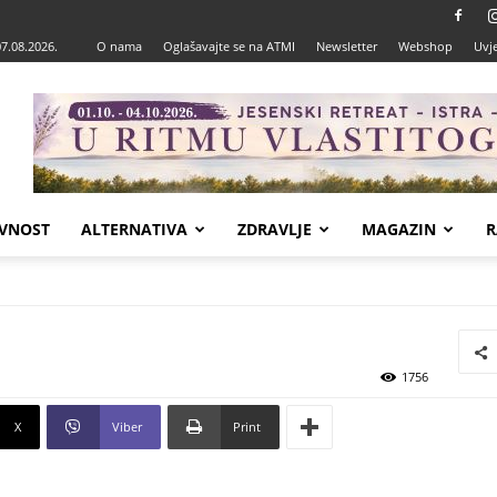
07.08.2026.
O nama
Oglašavajte se na ATMI
Newsletter
Webshop
Uvje
VNOST
ALTERNATIVA
ZDRAVLJE
MAGAZIN
R
1756
X
Viber
Print