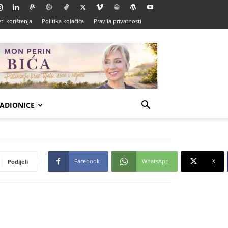
ti korištenja
Politika kolačića
Pravila privatnosti
ADIONICE
Facebook
WhatsApp
X
Podijeli