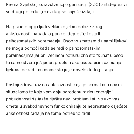
Prema Svjetskoj zdravstvenoj organizaciji (SZO) antidepresivi
su drugi po redu lijekovi koji se najviše izdaju.
Na psihoterapiju ljudi velikim dijelom dolaze zbog
anksioznosti, napadaja panike, depresije i ostalih
psihosomatskih poremećaja. Osobno smatram da sami lijekovi
ne mogu pomoći kada se radi o psihosomatskim
poremećajima jer oni većinom potisnu ono što “kuha” u osobi
te samo stvore još jedan problem ako osoba osim uzimanja
lijekova ne radi na onome što ju je dovelo do tog stanja.
Postoji zdrava razina anksioznosti koja je normalna u novim
situacijama te koja vam daju određenu razinu energije i
pobuđenosti da lakše riješite neki problem i sl. No ako vas
ometa u svakodnevnom funkcioniranju te neprestano osjećate
anksioznost tada je na tome potrebno raditi.