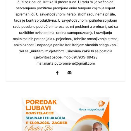
čuti bez osude, kritike ili predrasuda. U radu mi je važno da
ostvarujemo pozitivne promjene onim tempom kojim je klijent
spreman ići. U savjetodavnom i terapijskom radu nema prisile,
tada je kontraproduktivna. U savjetodavnom i psihoterapijskom
radu posebno područje interesa su mi problemi u prehrani, rad sa
različitim ovisnostima, rad na samopouzdanju i razvijanju
maksimalnih potencijala u pojedincu, tehnike smanjivanja stresa,
anksioznosti i napadaja panike korištenjem vlastitih snaga kao i
rad sa „unutarnjim djetetom“ i snovima kako bi se postigla
cjelovitost osobe. mob:091/935-6942 /
mail:
marta.putpromjene@gmail.com