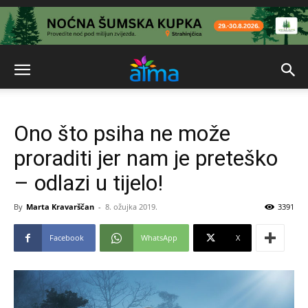
Ono što psiha ne može
proraditi jer nam je preteško
– odlazi u tijelo!
By
Marta Kravarščan
-
8. ožujka 2019.
3391
Facebook
WhatsApp
X