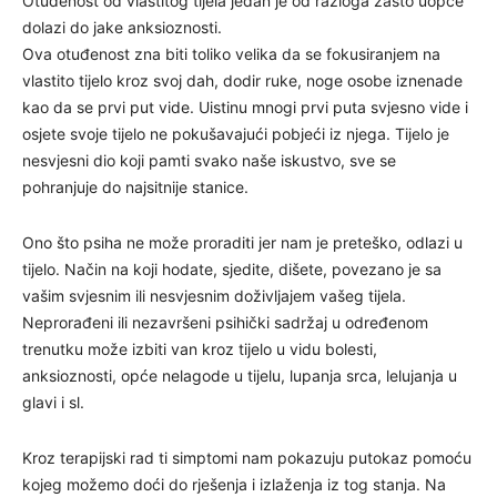
Otuđenost od vlastitog tijela jedan je od razloga zašto uopće
dolazi do jake anksioznosti.
Ova otuđenost zna biti toliko velika da se fokusiranjem na
vlastito tijelo kroz svoj dah, dodir ruke, noge osobe iznenade
kao da se prvi put vide. Uistinu mnogi prvi puta svjesno vide i
osjete svoje tijelo ne pokušavajući pobjeći iz njega. Tijelo je
nesvjesni dio koji pamti svako naše iskustvo, sve se
pohranjuje do najsitnije stanice.
Ono što psiha ne može proraditi jer nam je preteško, odlazi u
tijelo. Način na koji hodate, sjedite, dišete, povezano je sa
vašim svjesnim ili nesvjesnim doživljajem vašeg tijela.
Neprorađeni ili nezavršeni psihički sadržaj u određenom
trenutku može izbiti van kroz tijelo u vidu bolesti,
anksioznosti, opće nelagode u tijelu, lupanja srca, lelujanja u
glavi i sl.
Kroz terapijski rad ti simptomi nam pokazuju putokaz pomoću
kojeg možemo doći do rješenja i izlaženja iz tog stanja. Na