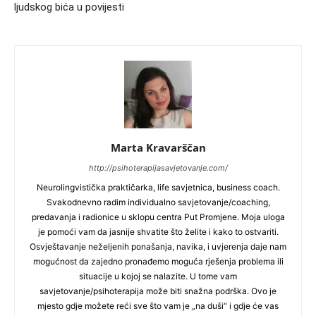
ljudskog bića u povijesti
Marta Kravarščan
http://psihoterapijasavjetovanje.com/
Neurolingvistička praktičarka, life savjetnica, business coach.
Svakodnevno radim individualno savjetovanje/coaching,
predavanja i radionice u sklopu centra Put Promjene. Moja uloga
je pomoći vam da jasnije shvatite što želite i kako to ostvariti.
Osvještavanje neželjenih ponašanja, navika, i uvjerenja daje nam
mogućnost da zajedno pronađemo moguća rješenja problema ili
situacije u kojoj se nalazite. U tome vam
savjetovanje/psihoterapija može biti snažna podrška. Ovo je
mjesto gdje možete reći sve što vam je „na duši“ i gdje će vas