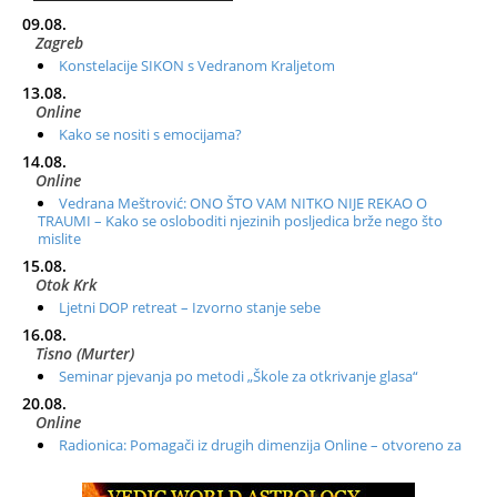
09.08.
Zagreb
Konstelacije SIKON s Vedranom Kraljetom
13.08.
Online
Kako se nositi s emocijama?
14.08.
Online
Vedrana Meštrović: ONO ŠTO VAM NITKO NIJE REKAO O
TRAUMI – Kako se osloboditi njezinih posljedica brže nego što
mislite
15.08.
Otok Krk
Ljetni DOP retreat – Izvorno stanje sebe
16.08.
Tisno (Murter)
Seminar pjevanja po metodi „Škole za otkrivanje glasa“
20.08.
Online
Radionica: Pomagači iz drugih dimenzija Online – otvoreno za
sve
21.08.