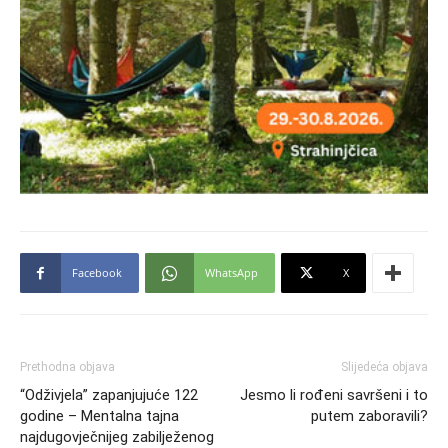
Facebook
WhatsApp
X
Prethodna objava
Slijedeća objava
“Odživjela” zapanjujuće 122
Jesmo li rođeni savršeni i to
godine – Mentalna tajna
putem zaboravili?
najdugovječnijeg zabilježenog