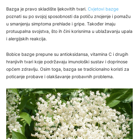
Bazga je pravo skladište ljekovitih tvari.
Cvjetovi bazge
poznati su po svojoj sposobnosti da potiču znojenje i pomažu
u smanjenju simptoma prehlade i gripe. Također imaju
protuupalna svojstva, što ih čini korisnima u ublažavanju upala
i alergijskih reakcija.
Bobice bazge prepune su antioksidansa, vitamina C i drugih
hranjivih tvari koje podržavaju imunološki sustav i doprinose
općem zdravlju. Osim toga, bazga se tradicionalno koristi za
poticanje probave i olakšavanje probavnih problema.