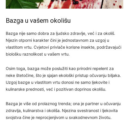
Bazga u vašem okolišu
Bazga nije samo dobra za ljudsko zdravlje, već i za okoliš.
Njezin otporni karakter čini je jednostavnom za uzgoj u
vlastitom vrtu. Cvjetovi privlače korisne insekte, podržavajući
biološku raznolikost u vašem vrtu.
Osim toga, bazga može poslužiti kao prirodni repelent za
neke štetočine, što je sjajan ekološki pristup očuvanju biljaka.
Uzgoj bazge u vlastitom vrtu donosi ne samo ljekovite i
kulinarske prednosti, već i pozitivan doprinos okolišu.
Bazga je više od prolaznog trenda; ona je partner u očuvanju
zdravlja, kulinarstva i okoliša. Njezina svestranost i ljekovita
svojstva čine je neprocjenjivom u svakodnevnom životu.