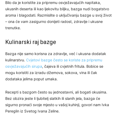
Bilo da je koristite za pripremu osvježavajućih napitaka,
ukusnih deserta ili kao ljekovitu biljku, bazga nudi bogatstvo
aroma i blagodati. Razmislite o uključivanju bazge u svoj život
– ona će vam zasigurno donijeti radost, zdravlje i ukusne
trenutke.
Kulinarski raj bazge
Bazga nije samo korisna za zdravlje, već i ukusna dodatak
kulinarstvu.
Cvjetovi bazge često se koriste za pripremu
osvježavajućih sirupa
, čajeva ili cvjetnih fritula. Bobice se
mogu koristiti za izradu džemova, sokova, vina ili čak
dodataka jelima poput umaka.
Recepti s bazgom često su jednostavni, ali bogati okusima.
Bez obzira jeste li ljubitelj slatkih ili slanih jela, bazga će
sigurno pronaći svoje mjesto u vašoj kuhinji, govori nam Ivka
Pereglin iz Svetog Ivana Zeline.