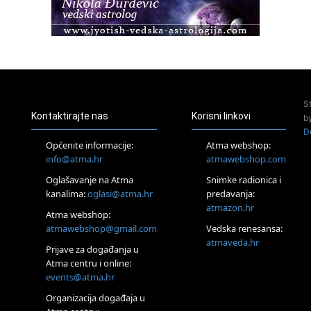
23.08.
Pula
Access Energetski Facelift®
24.08.
Zagreb
Pjesma srca / Zagreb
Online
S
Tečaj Višeg Vodstva, razvijanja intuicije i Akaša zapisa
Kontaktirajte nas
Korisni linkovi
b
26.08.
D
Online
Općenite informacije:
Atma webshop:
Postanite Nositelj Vibracije Nove Zemlje
info@atma.hr
atmawebshop.com
27.08.
Oglašavanje na Atma
Snimke radionica i
Visoko
kanalima:
oglasi@atma.hr
predavanja:
Alemka Dauskardt – Jednodnevna radionica sistemskih
konstelacija
atmazon.hr
Atma webshop:
29.08.
atmawebshop@gmail.com
Vedska renesansa:
Zagreb
atmaveda.hr
Prijave za događanja u
HOD PO ŽERAVICI – Seminar koji mijenja tijelo, duh i um
SoulFest – Festival glazbe, mudrosti i zajedništva
Atma centru i online:
events@atma.hr
Radoboj
Noćna šumska kupka
Organizacija događaja u
30.08.