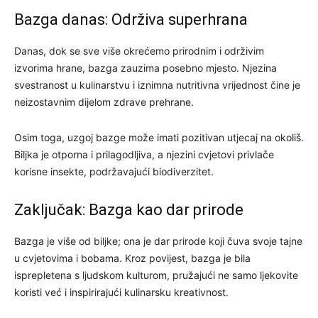
Bazga danas: Održiva superhrana
Danas, dok se sve više okrećemo prirodnim i održivim
izvorima hrane, bazga zauzima posebno mjesto. Njezina
svestranost u kulinarstvu i iznimna nutritivna vrijednost čine je
neizostavnim dijelom zdrave prehrane.
Osim toga, uzgoj bazge može imati pozitivan utjecaj na okoliš.
Biljka je otporna i prilagodljiva, a njezini cvjetovi privlače
korisne insekte, podržavajući biodiverzitet.
Zaključak: Bazga kao dar prirode
Bazga je više od biljke; ona je dar prirode koji čuva svoje tajne
u cvjetovima i bobama. Kroz povijest, bazga je bila
isprepletena s ljudskom kulturom, pružajući ne samo ljekovite
koristi već i inspirirajući kulinarsku kreativnost.