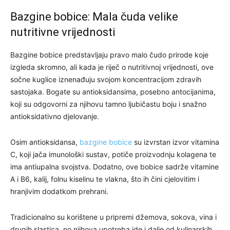
Bazgine bobice: Mala čuda velike
nutritivne vrijednosti
Bazgine bobice predstavljaju pravo malo čudo prirode koje
izgleda skromno, ali kada je riječ o nutritivnoj vrijednosti, ove
sočne kuglice iznenađuju svojom koncentracijom zdravih
sastojaka. Bogate su antioksidansima, posebno antocijanima,
koji su odgovorni za njihovu tamno ljubičastu boju i snažno
antioksidativno djelovanje.
Osim antioksidansa,
bazgine bobice
su izvrstan izvor vitamina
C, koji jača imunološki sustav, potiče proizvodnju kolagena te
ima antiupalna svojstva. Dodatno, ove bobice sadrže vitamine
A i B6, kalij, folnu kiselinu te vlakna, što ih čini cjelovitim i
hranjivim dodatkom prehrani.
Tradicionalno su korištene u pripremi džemova, sokova, vina i
drugih slastica, no njihova upotreba ide i dalje od kulinarskih