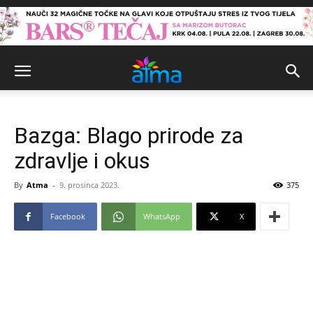
Bazga: Blago prirode za
zdravlje i okus
By
Atma
-
9. prosinca 2023.
375
Facebook
WhatsApp
X