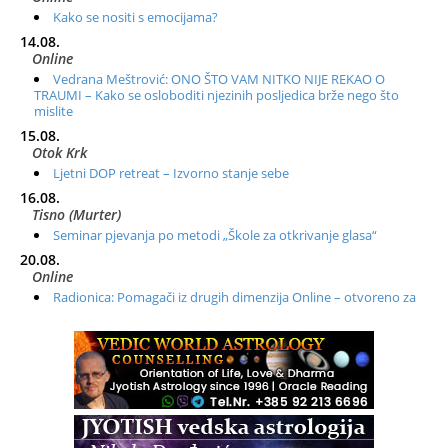
Kako se nositi s emocijama?
14.08.
Online
Vedrana Meštrović: ONO ŠTO VAM NITKO NIJE REKAO O
TRAUMI – Kako se osloboditi njezinih posljedica brže nego što
mislite
15.08.
Otok Krk
Ljetni DOP retreat – Izvorno stanje sebe
16.08.
Tisno (Murter)
Seminar pjevanja po metodi „Škole za otkrivanje glasa“
20.08.
Online
Radionica: Pomagači iz drugih dimenzija Online – otvoreno za
sve
21.08.
Zagreb+Online
Osnovni ThetaHealing® tečaj, Zagreb i Online
22.08.
Pula
Access BARS®, otpusti stres