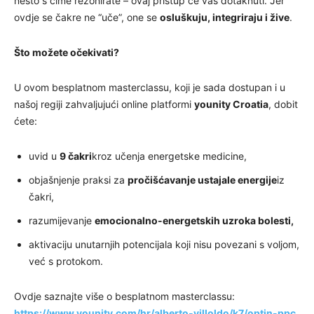
nešto s čime rezonirate – ovaj pristup će vas dotaknuti. Jer
ovdje se čakre ne “uče”, one se
osluškuju, integriraju i žive
.
Što možete očekivati?
U ovom besplatnom masterclassu, koji je sada dostupan i u
našoj regiji zahvaljujući online platformi
younity Croatia
, dobit
ćete:
uvid u
9 čakri
kroz učenja energetske medicine,
objašnjenje praksi za
pročišćavanje ustajale energije
iz
čakri,
razumijevanje
emocionalno-energetskih uzroka bolesti,
aktivaciju unutarnjih potencijala koji nisu povezani s voljom,
već s protokom.
Ovdje saznajte više o besplatnom masterclassu:
https://www.younity.com/hr/alberto-villoldo/k7/optin-ppc