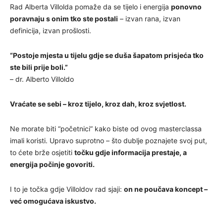
Rad Alberta Villolda pomaže da se tijelo i energija
ponovno
poravnaju s onim tko ste postali
– izvan rana, izvan
definicija, izvan prošlosti.
“Postoje mjesta u tijelu gdje se duša šapatom prisjeća tko
ste bili prije boli.”
– dr. Alberto Villoldo
Vraćate se sebi – kroz tijelo, kroz dah, kroz svjetlost.
Ne morate biti “početnici” kako biste od ovog masterclassa
imali koristi. Upravo suprotno – što dublje poznajete svoj put,
to ćete brže osjetiti
točku gdje informacija prestaje, a
energija počinje govoriti.
I to je točka gdje Villoldov rad sjaji:
on ne poučava koncept –
već omogućava iskustvo.