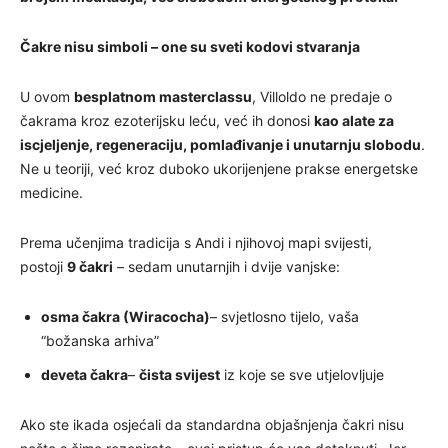
Čakre nisu simboli – one su sveti kodovi stvaranja
U ovom
besplatnom masterclassu
, Villoldo ne predaje o
čakrama kroz ezoterijsku leću, već ih donosi
kao alate za
iscjeljenje, regeneraciju, pomlađivanje i unutarnju slobodu
.
Ne u teoriji, već kroz duboko ukorijenjene prakse energetske
medicine.
Prema učenjima tradicija s Andi i njihovoj mapi svijesti,
postoji
9 čakri
– sedam unutarnjih i dvije vanjske:
osma čakra (Wiracocha)
– svjetlosno tijelo, vaša
“božanska arhiva”
deveta čakra
–
čista svijest
iz koje se sve utjelovljuje
Ako ste ikada osjećali da standardna objašnjenja čakri nisu