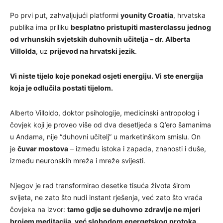
Po prvi put, zahvaljujući platformi
younity Croatia
, hrvatska
publika ima priliku
besplatno pristupiti masterclassu jednog
od
vrhunskih svjetskih duhovnih učitelja – dr. Alberta
Villolda
, uz
prijevod na hrvatski jezik
.
Vi niste tijelo koje ponekad osjeti energiju. Vi ste energija
koja je odlučila postati tijelom.
Alberto Villoldo, doktor psihologije, medicinski antropolog i
čovjek koji je proveo više od dva desetljeća s Q’ero šamanima
u Andama, nije “duhovni učitelj” u marketinškom smislu. On
je
čuvar mostova
– između istoka i zapada, znanosti i duše,
između neuronskih mreža i mreže svijesti.
Njegov je rad transformirao desetke tisuća života širom
svijeta, ne zato što nudi instant rješenja, već zato što vraća
čovjeka na izvor:
tamo gdje se duhovno zdravlje ne mjeri
brojem meditacija, već slobodom energetskog protoka.