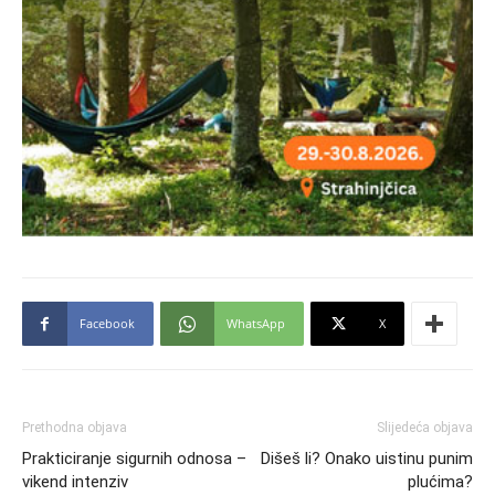
Facebook
WhatsApp
X
Prethodna objava
Slijedeća objava
Prakticiranje sigurnih odnosa –
Dišeš li? Onako uistinu punim
vikend intenziv
plućima?