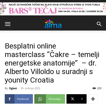
Besplatni online
masterclass “Čakre – temelji
energetske anatomije” – dr.
Alberto Villoldo u suradnji s
younity Croatia
By
Oglasi
-
29. svibnja 2025.
229
Facebook
WhatsApp
X