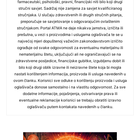
farmaceutski, psihološki, pravni, financijski niti bilo koji drugi
stručni savjet. Sadržaj nije zamjena za savjet kvalificiranog
stručnjaka. U slučaju zdravstvenih ili drugih stručnih pitanja,
preporučuje se savjetovanje s odgovarajućim ovlaštenim
stručnjakom. Portal ATMA ne daje nikakva jamstva, izričita ili
prešutna, u vezi s proizvodima i uslugama oglašivača te se u
najvećoj mjeri dopuštenoj važećim zakonodavstvom izričito
ograđuje od svake odgovornosti za eventualnu materijalnu ili
nematerijalnu štetu, uključujući ali ne ograničavajući se na
zdravstvene posljedice, financijske gubitke, izgubljenu dobit ili
bilo koji drugi oblik izravne ili neizravne štete koja bi mogla
nastati korištenjem informacija, proizvoda ili usluga navedenih u
ovom članku. Korisnici sve odluke o korištenju proizvoda i usluga
oglašivača donose samostalno i na vlastitu odgovornost. Za sve
dodatne informacije, pojašnjenja, ostvarivanje prava ili
eventualne reklamacije korisnici se trebaju obratiti izravno
oglašivaču putem kontakata navedenih u članku.