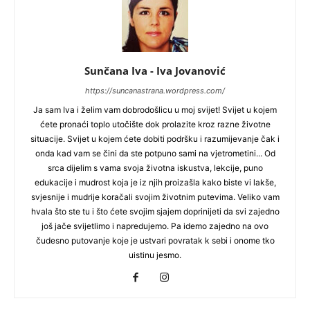
Sunčana Iva - Iva Jovanović
https://suncanastrana.wordpress.com/
Ja sam Iva i želim vam dobrodošlicu u moj svijet! Svijet u kojem
ćete pronaći toplo utočište dok prolazite kroz razne životne
situacije. Svijet u kojem ćete dobiti podršku i razumijevanje čak i
onda kad vam se čini da ste potpuno sami na vjetrometini... Od
srca dijelim s vama svoja životna iskustva, lekcije, puno
edukacije i mudrost koja je iz njih proizašla kako biste vi lakše,
svjesnije i mudrije koračali svojim životnim putevima. Veliko vam
hvala što ste tu i što ćete svojim sjajem doprinijeti da svi zajedno
još jače svijetlimo i napredujemo. Pa idemo zajedno na ovo
čudesno putovanje koje je ustvari povratak k sebi i onome tko
uistinu jesmo.