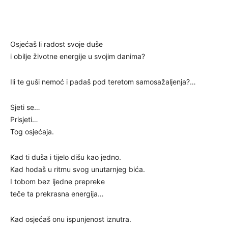
Osjećaš li radost svoje duše
i obilje životne energije u svojim danima?
Ili te guši nemoć i padaš pod teretom samosažaljenja?…
Sjeti se…
Prisjeti…
Tog osjećaja.
Kad ti duša i tijelo dišu kao jedno.
Kad hodaš u ritmu svog unutarnjeg bića.
I tobom bez ijedne prepreke
teče ta prekrasna energija…
Kad osjećaš onu ispunjenost iznutra.