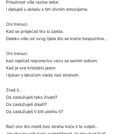
Prisutnost više razine sebe
i djeluješ u skladu s tim divnim emocijama.
Oni trenuci.
Kad se prisjećaš tko si zaista.
Daleko više od ovog tijela što se kreće bespućima…
Oni trenuci
kad osjećaš neporecivu vezu sa samim sobom.
Kad je sve kristalno jasno
i ljubav s lakoćom vlada nad strahom.
Znaš li…
Da zaslužuješ tako živjeti?
Da zaslužuješ disati?
Da zaslužuješ ti biti uistinu ti?
Reći ono što misliš bez straha hoće li te voljeti…
Jer ako ne vole tvoju autentičnost, to nisu tvoji ljudi.