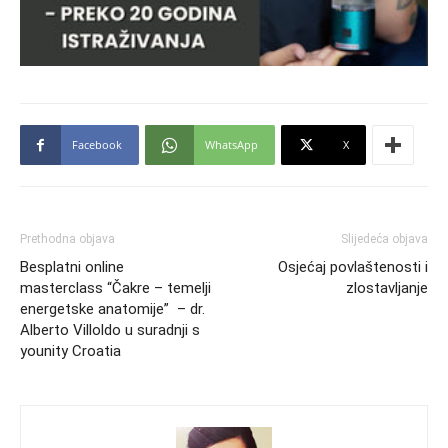
Facebook
WhatsApp
X
Prethodna objava
Slijedeća objava
Besplatni online
Osjećaj povlaštenosti i
masterclass “Čakre – temelji
zlostavljanje
energetske anatomije” – dr.
Alberto Villoldo u suradnji s
younity Croatia