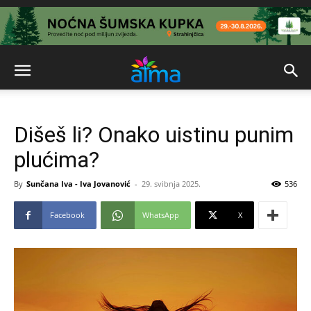
Dišeš li? Onako uistinu punim
plućima?
By
Sunčana Iva - Iva Jovanović
-
29. svibnja 2025.
536
Facebook
WhatsApp
X