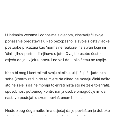
U intimnim vezama i odnosima s djecom, zlostavljači svoje
ponašanje predstavljaju kao bezopasno, a svoje zlostavljačke
postupke prikazuju kao ‘normalne reakcije’ na stvari koje im
‘čini’ njihov partner ili njihovo dijete. Ovaj tip osobe često
osjeća da je uvijek u pravu i ne voli da u bilo čemu ne uspije.
Kako bi mogli kontrolirati svoju okolinu, uključujući ljude oko
sebe (kontrolirati ih do te mjere da nikad ne moraju činiti nešto
što ne žele ili da ne moraju tolerirati ništa što ne žele tolerirati),
sposobnost potpunog kontroliranja osobe omogućuje im da
nastave postojati u svom povlaštenom balonu.
Nešto zbog čega netko ima osjećaj da je povlašten je duboko