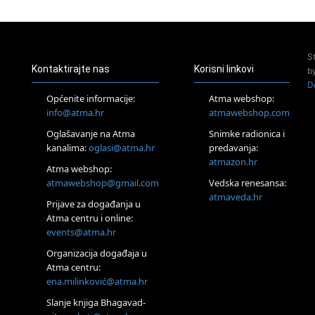
23.08.
Pula
Access Energetski Facelift®
24.08.
S
Zagreb
Kontaktirajte nas
Korisni linkovi
b
Pjesma srca / Zagreb
D
Online
Općenite informacije:
Atma webshop:
Tečaj Višeg Vodstva, razvijanja intuicije i Akaša zapisa
info@atma.hr
atmawebshop.com
25.08.
Oglašavanje na Atma
Snimke radionica i
Online
kanalima:
oglasi@atma.hr
predavanja:
Upisi u program Profesionalni hipnoterapeut — nova
generacija kreće 25.08. 2026.
atmazon.hr
Atma webshop:
26.08.
atmawebshop@gmail.com
Vedska renesansa:
Online
atmaveda.hr
Postanite Nositelj Vibracije Nove Zemlje
Prijave za događanja u
Atma centru i online:
27.08.
events@atma.hr
Visoko
Alemka Dauskardt – Jednodnevna radionica sistemskih
Organizacija događaja u
konstelacija
Atma centru:
28.08.
ena.milinković@atma.hr
Online
SPAVAJ… Priče za lakšu noć
Slanje knjiga Bhagavad-