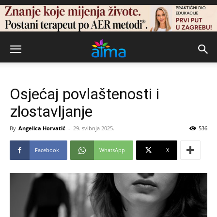
Osjećaj povlaštenosti i
zlostavljanje
By
Angelica Horvatić
-
29. svibnja 2025.
536
Facebook
WhatsApp
X