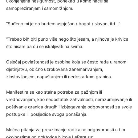
ukorijenjena nesigurnost, ponekad u kombinaciji sa
samopreziranjem i samomržnjom.
“Suđeno mi je da budem uspješan / bogat / slavan, itd…”
“Trebao bih biti puno više nego što jesam, a njihova je krivica
što nisam pa ću se iskaljivati na svima.
Osjećaj povlaštenosti je osobina koja se često rađa u ranom
djetinjstvu, obično uzrokovana zanemarivanjem,
zlostavljanjem, napuštanjem ili nedostatkom granica.
Manifestira se kao stalna potreba za pažnjom ili
vrednovanjem, kao nedostatak zahvalnosti, nerazumijevanje ili
poštivanje granica drugih i izbjegavanje odgovornosti za svoje
postupke ili posljedice svoga ponašanja.
Moćna pitanja za preuzimanje radikalne odgovornosti u tim
okolnostima od doktorice Nicole LePera su: