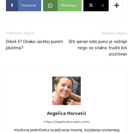
Facebook
WhatsApp
X
Prethodna objava
Slijedeća objava
Dišeš li? Onako uistinu punim
Biti vjeran sebi puno je važnije
plućima?
nego se stalno truditi biti
pozitivan
Angelica Horvatić
https://angelicahorvatic.com/
Intuitivna praktičarka iscjeljivanja trauma, iscjeljenja unutarnjeg