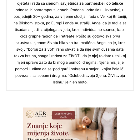
djeteta i rada sa sjenom, savjetnica za partnerske i obiteljske
odnose, hipnoterapeut i coach. Rođena i odrasla u Hrvatskoj, u
posljednjih 20+ godina, za vrijeme studija i rada u Velikoj Britaniji,
na Bliskom Istoku, po Europi i onda Australiji, Angelica je radila sa
tisućama ljudi iz cijeloga svijeta, kroz individualne seanse, kao i
kroz grupne radionice i retreate. Pošto su gotovo sva prva
iskustva u njenom životu bila vrlo traumatična, Angelica je, kroz
svoju “borbu za život”, rano shvatila da nije svim dušama data
takva brzina, snaga i radost za ŽIVOT i da je njoj to dato u tolikoj
mjeri upravo zato da bi mogla pomoći drugima. Njena misija je
pomoći ljudima da se ‘podignu’ i pokrenu u smjeru kojim žele ići,
povezani sa sobom i drugima. “Oslobodi svoju Sjenu. ŽIVI svoju
Istinu." je njen moto.