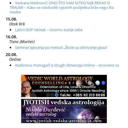
Vedrana Meštrović: ONO ŠTO VAM NITKO NIJE REKAO O
TRAUMI – Kako se osloboditi njezinih posljedica brže nego što
mislite
15.08.
Otok Krk
Ljetni DOP retreat – Izvorno stanje sebe
16.08.
Tisno (Murter)
Seminar pjevanja po metodi „Škole za otkrivanje glasa“
20.08.
Online
Radionica: Pomagači iz drugih dimenzija Online – otvoreno za
sve
21.08.
Zagreb+Online
Osnovni ThetaHealing® tečaj, Zagreb i Online
22.08.
Zagreb
Osnovna radionica za izscjeljivanje pranom (Basic Pranic
Healing course)
Pula
Access BARS®, otpusti stres