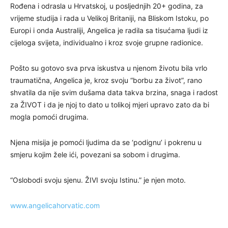
Rođena i odrasla u Hrvatskoj, u posljednjih 20+ godina, za
vrijeme studija i rada u Velikoj Britaniji, na Bliskom Istoku, po
Europi i onda Australiji, Angelica je radila sa tisućama ljudi iz
cijeloga svijeta, individualno i kroz svoje grupne radionice.
Pošto su gotovo sva prva iskustva u njenom životu bila vrlo
traumatična, Angelica je, kroz svoju “borbu za život”, rano
shvatila da nije svim dušama data takva brzina, snaga i radost
za ŽIVOT i da je njoj to dato u tolikoj mjeri upravo zato da bi
mogla pomoći drugima.
Njena misija je pomoći ljudima da se ‘podignu’ i pokrenu u
smjeru kojim žele ići, povezani sa sobom i drugima.
“Oslobodi svoju sjenu. ŽIVI svoju Istinu.” je njen moto.
www.angelicahorvatic.com