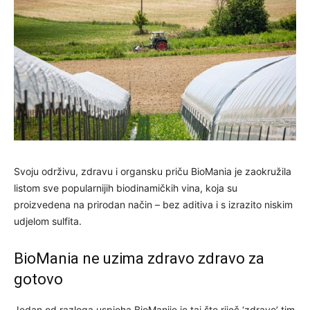
Svoju održivu, zdravu i organsku priču BioMania je zaokružila
listom sve popularnijih biodinamičkih vina, koja su
proizvedena na prirodan način – bez aditiva i s izrazito niskim
udjelom sulfita.
BioMania ne uzima zdravo zdravo za
gotovo
Jedan od razloga uspjeha BioManije je taj što riječ ‘zdravo’ tim