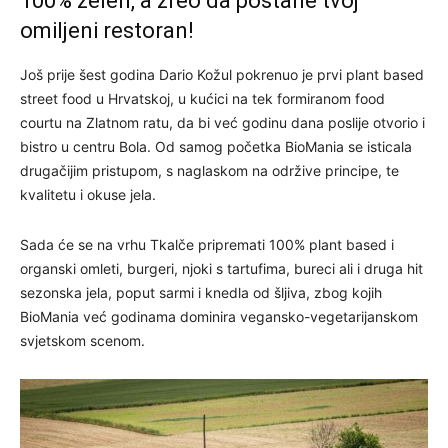
100% zelen, a zreo da postane tvoj
omiljeni restoran!
Još prije šest godina Dario Kožul pokrenuo je prvi plant based
street food u Hrvatskoj, u kućici na tek formiranom food
courtu na Zlatnom ratu, da bi već godinu dana poslije otvorio i
bistro u centru Bola. Od samog početka BioMania se isticala
drugačijim pristupom, s naglaskom na održive principe, te
kvalitetu i okuse jela.
Sada će se na vrhu Tkalče pripremati 100% plant based i
organski omleti, burgeri, njoki s tartufima, bureci ali i druga hit
sezonska jela, poput sarmi i knedla od šljiva, zbog kojih
BioMania već godinama dominira vegansko-vegetarijanskom
svjetskom scenom.