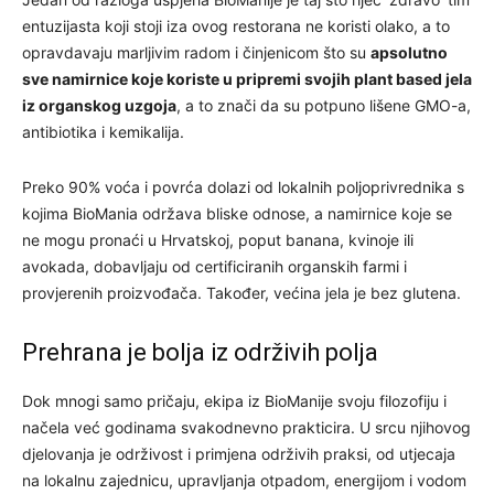
entuzijasta koji stoji iza ovog restorana ne koristi olako, a to
opravdavaju marljivim radom i činjenicom što su
apsolutno
sve namirnice koje koriste u pripremi svojih plant based jela
iz organskog uzgoja
, a to znači da su potpuno lišene GMO-a,
antibiotika i kemikalija.
Preko 90% voća i povrća dolazi od lokalnih poljoprivrednika s
kojima BioMania održava bliske odnose, a namirnice koje se
ne mogu pronaći u Hrvatskoj, poput banana, kvinoje ili
avokada, dobavljaju od certificiranih organskih farmi i
provjerenih proizvođača. Također, većina jela je bez glutena.
Prehrana je bolja iz održivih polja
Dok mnogi samo pričaju, ekipa iz BioManije svoju filozofiju i
načela već godinama svakodnevno prakticira. U srcu njihovog
djelovanja je održivost i primjena održivih praksi, od utjecaja
na lokalnu zajednicu, upravljanja otpadom, energijom i vodom