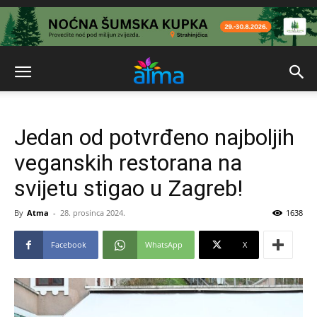
Jedan od potvrđeno najboljih
veganskih restorana na
svijetu stigao u Zagreb!
By
Atma
-
28. prosinca 2024.
1638
Facebook
WhatsApp
X