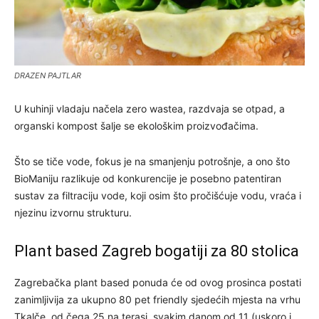
DRAZEN PAJTLAR
U kuhinji vladaju načela zero wastea, razdvaja se otpad, a
organski kompost šalje se ekološkim proizvođačima.
Što se tiče vode, fokus je na smanjenju potrošnje, a ono što
BioManiju razlikuje od konkurencije je posebno patentiran
sustav za filtraciju vode, koji osim što pročišćuje vodu, vraća i
njezinu izvornu strukturu.
Plant based Zagreb bogatiji za 80 stolica
Zagrebačka plant based ponuda će od ovog prosinca postati
zanimljivija za ukupno 80 pet friendly sjedećih mjesta na vrhu
Tkalče, od čega 25 na terasi, svakim danom od 11 (uskoro i