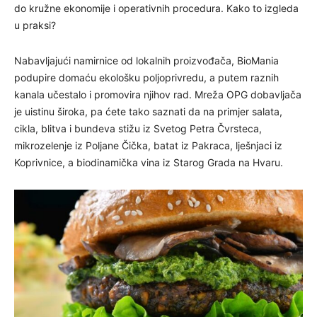
do kružne ekonomije i operativnih procedura. Kako to izgleda
u praksi?
Nabavljajući namirnice od lokalnih proizvođača, BioMania
podupire domaću ekološku poljoprivredu, a putem raznih
kanala učestalo i promovira njihov rad. Mreža OPG dobavljača
je uistinu široka, pa ćete tako saznati da na primjer salata,
cikla, blitva i bundeva stižu iz Svetog Petra Čvrsteca,
mikrozelenje iz Poljane Čička, batat iz Pakraca, lješnjaci iz
Koprivnice, a biodinamička vina iz Starog Grada na Hvaru.