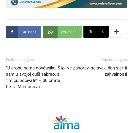
Facebook
WhatsApp
X
Prethodna objava
Slijedeća objava
“U grobu nema novčanika. Što
Ne zaboravi se svaki dan sjetiti
sam u svojoj duši sabrao, s
zahvalnosti
tim ću počivati!” – 30 citata
Petra Mamonova