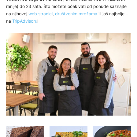
ranije) do 23 sata. Što možete očekivati od ponude saznajte
na njihovoj
web stranici
,
društvenim mrežama
ili još najbolje –
na
TripAdvisoru
!