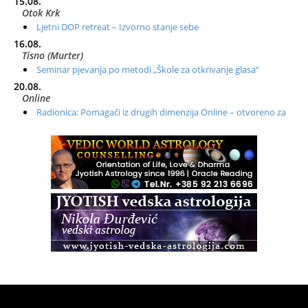
15.08.
Otok Krk
Ljetni DOP retreat – Izvorno stanje sebe
16.08.
Tisno (Murter)
Seminar pjevanja po metodi „Škole za otkrivanje glasa“
20.08.
Online
Radionica: Pomagači iz drugih dimenzija Online – otvoreno za
sve
21.08.
Zagreb+Online
Osnovni ThetaHealing® tečaj, Zagreb i Online
22.08.
Zagreb
Osnovna radionica za izscjeljivanje pranom (Basic Pranic
Healing course)
Pula
Access BARS®, otpusti stres
23.08.
Pula
Access Energetski Facelift®