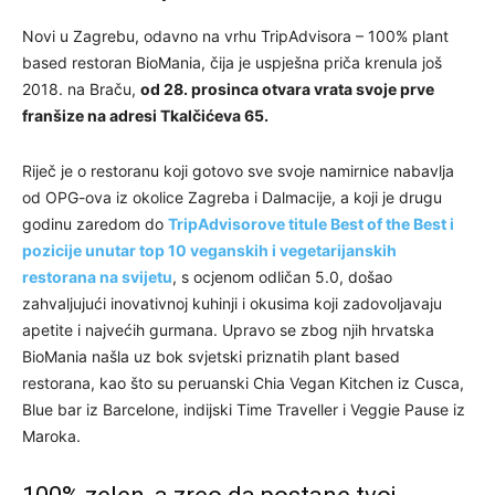
Novi u Zagrebu, odavno na vrhu TripAdvisora – 100% plant
based restoran BioMania, čija je uspješna priča krenula još
2018. na Braču,
od 28. prosinca otvara vrata svoje prve
franšize na adresi Tkalčićeva 65.
Riječ je o restoranu koji gotovo sve svoje namirnice nabavlja
od OPG-ova iz okolice Zagreba i Dalmacije, a koji je drugu
godinu zaredom do
TripAdvisorove titule Best of the Best i
pozicije unutar top 10 veganskih i vegetarijanskih
restorana na svijetu
, s ocjenom odličan 5.0, došao
zahvaljujući inovativnoj kuhinji i okusima koji zadovoljavaju
apetite i najvećih gurmana. Upravo se zbog njih hrvatska
BioMania našla uz bok svjetski priznatih plant based
restorana, kao što su peruanski Chia Vegan Kitchen iz Cusca,
Blue bar iz Barcelone, indijski Time Traveller i Veggie Pause iz
Maroka.