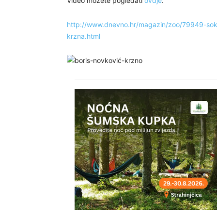
Video možete pogledati
ovdje
.
http://www.dnevno.hr/magazin/zoo/79949-sok
krzna.html