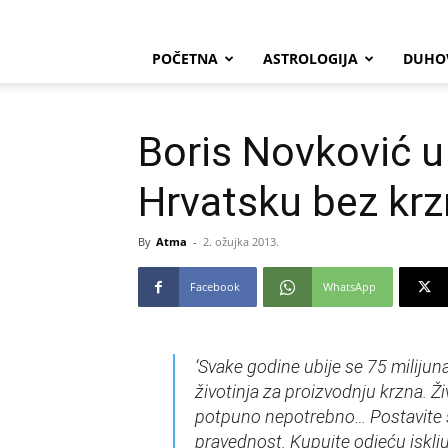
POČETNA
ASTROLOGIJA
DUHO
Boris Novković u
Hrvatsku bez krz
By
Atma
-
2. ožujka 2013.
Facebook
WhatsApp
‘Svake godine ubije se 75 milijuna
životinja za proizvodnju krzna. Živ
potpuno nepotrebno… Postavite se 
pravednost. Kupujte odjeću isklju