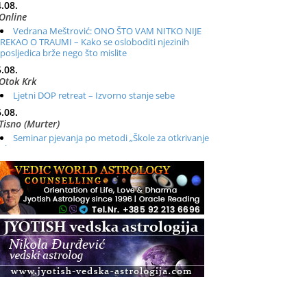
.08.
Online
Vedrana Meštrović: ONO ŠTO VAM NITKO NIJE
REKAO O TRAUMI – Kako se osloboditi njezinih
posljedica brže nego što mislite
.08.
Otok Krk
Ljetni DOP retreat – Izvorno stanje sebe
.08.
Tisno (Murter)
Seminar pjevanja po metodi „Škole za otkrivanje
glasa“
.08.
Online
Radionica: Pomagači iz drugih dimenzija Online –
otvoreno za sve
.08.
Zagreb+Online
Osnovni ThetaHealing® tečaj, Zagreb i Online
.08.
Pula
Access BARS®, otpusti stres
.08.