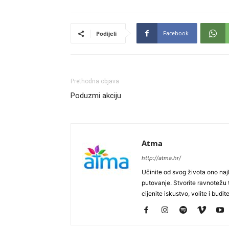
Facebook
Podijeli
Prethodna objava
Poduzmi akciju
Atma
http://atma.hr/
Učinite od svog života ono najb
putovanje. Stvorite ravnotežu t
cijenite iskustvo, volite i budite