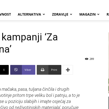
VNOST
ALTERNATIVA
ZDRAVLJE
MAGAZIN
R
 kampanji ‘Za
na’
289
X
Viber
Print
 mačaka, pasa, tuljana činčila i drugih
otinje pritom trpe veliku bol i patnju, a to je
u poziciju slabijih i imajte osjećaj za
čivo od neživotinjskih materijala’, poručuje