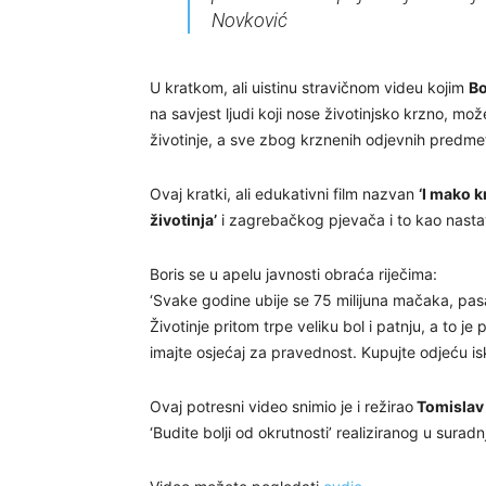
Novković
U kratkom, ali uistinu stravičnom videu kojim
Bo
na savjest ljudi koji nose životinjsko krzno, može 
životinje, a sve zbog krznenih odjevnih predm
Ovaj kratki, ali edukativni film nazvan
‘I mako k
životinja’
i zagrebačkog pjevača i to kao nast
Boris se u apelu javnosti obraća riječima:
‘Svake godine ubije se 75 milijuna mačaka, pasa,
Životinje pritom trpe veliku bol i patnju, a to j
imajte osjećaj za pravednost. Kupujte odjeću iskl
Ovaj potresni video snimio je i režirao
Tomislav
‘Budite bolji od okrutnosti’ realiziranog u sura