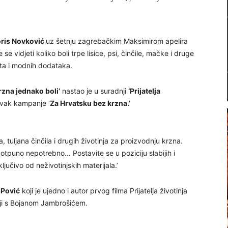
ris Novković
uz šetnju zagrebačkim Maksimirom apelira
se vidjeti koliko boli trpe lisice, psi, činčile, mačke i druge
eta i modnih dodataka.
rzna jednako boli’
nastao je u suradnji
‘Prijatelja
avak kampanje ‘
Za Hrvatsku bez krzna.’
 tuljana činčila i drugih životinja za proizvodnju krzna.
e potpuno nepotrebno… Postavite se u poziciju slabijih i
jučivo od neživotinjskih materijala.’
 Pović
koji je ujedno i autor prvog filma Prijatelja životinja
dnji s Bojanom Jambrošićem.