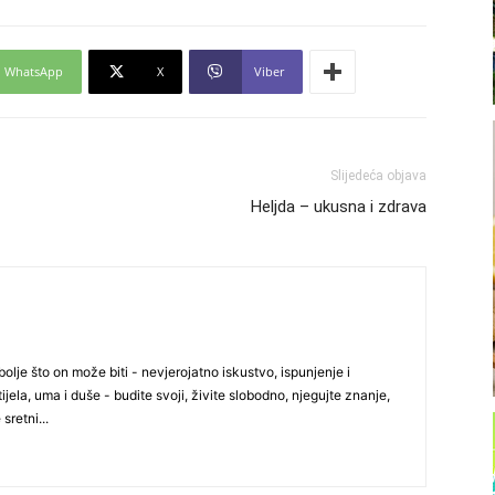
WhatsApp
X
Viber
Slijedeća objava
Heljda – ukusna i zdrava
olje što on može biti - nevjerojatno iskustvo, ispunjenje i
ijela, uma i duše - budite svoji, živite slobodno, njegujte znanje,
 sretni...