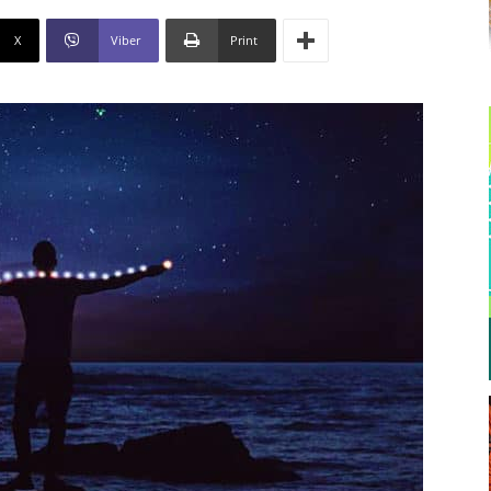
X
Viber
Print