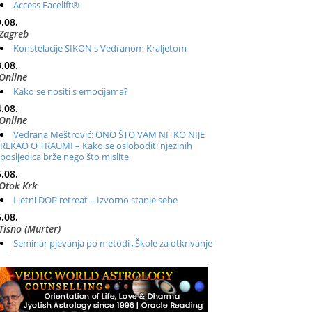
Access Facelift®
.08.
Zagreb
Konstelacije SIKON s Vedranom Kraljetom
.08.
Online
Kako se nositi s emocijama?
.08.
Online
Vedrana Meštrović: ONO ŠTO VAM NITKO NIJE
REKAO O TRAUMI – Kako se osloboditi njezinih
posljedica brže nego što mislite
.08.
Otok Krk
Ljetni DOP retreat – Izvorno stanje sebe
.08.
Tisno (Murter)
Seminar pjevanja po metodi „Škole za otkrivanje
glasa“
.08.
Online
Radionica: Pomagači iz drugih dimenzija Online –
otvoreno za sve