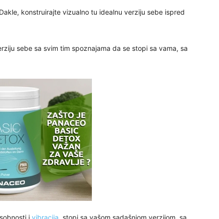
29
akle, konstruirajte vizualno tu idealnu verziju sebe ispred
verziju sebe sa svim tim spoznajama da se stopi sa vama, sa
30
31
28
05
06
osobnosti i
vibracija
, stopi sa vašom sadašnjom verzijom, sa