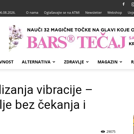
06.08.2026.
O nama
Oglašavajte se na ATMI
Newsletter
Webshop
Uvje
VNOST
ALTERNATIVA
ZDRAVLJE
MAGAZIN
R
izanja vibracije –
lje bez čekanja i
29075