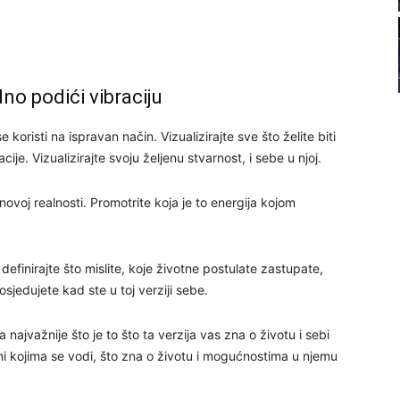
21
22
dno podići vibraciju
23
koristi na ispravan način. Vizualizirajte sve što želite biti
acije. Vizualizirajte svoju željenu stvarnost, i sebe u njoj.
24
 novoj realnosti. Promotrite koja je to energija kojom
, definirajte što mislite, koje životne postulate zastupate,
osjedujete kad ste u toj verziji sebe.
26
 najvažnije što je to što ta verzija vas zna o životu i sebi
27
otni kojima se vodi, što zna o životu i mogućnostima u njemu