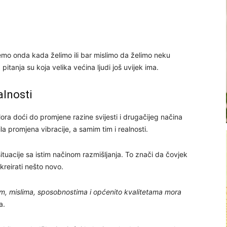
ljemo onda kada želimo ili bar mislimo da želimo neku
pitanja su koja velika većina ljudi još uvijek ima.
alnosti
Mora doći do promjene razine svijesti i drugačijeg načina
a promjena vibracije, a samim tim i realnosti.
situacije sa istim načinom razmišljanja. To znači da čovjek
reirati nešto novo.
m, mislima, sposobnostima i općenito kvalitetama mora
a.