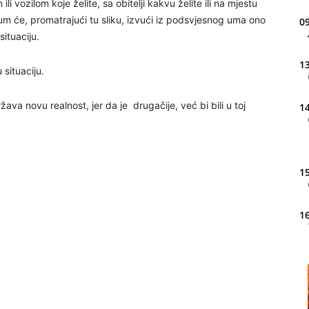
i vozilom koje želite, sa obitelji kakvu želite ili na mjestu
i, um će, promatrajući tu sliku, izvući iz podsvjesnog uma ono
09
ituaciju.
13
situaciju.
ava novu realnost, jer da je drugačije, već bi bili u toj
14
15
16
20