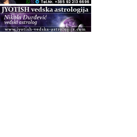
.08.
Zagreb+Online
Osnovni ThetaHealing® tečaj, Zagreb i Online
.08.
Pula
Access BARS®, otpusti stres
.08.
Pula
Access Energetski Facelift®
.08.
Zagreb
Pjesma srca / Zagreb
Online
Tečaj Višeg Vodstva, razvijanja intuicije i Akaša
zapisa
.08.
Online
Postanite Nositelj Vibracije Nove Zemlje
.08.
Visoko
Alemka Dauskardt – Jednodnevna radionica
sistemskih konstelacija