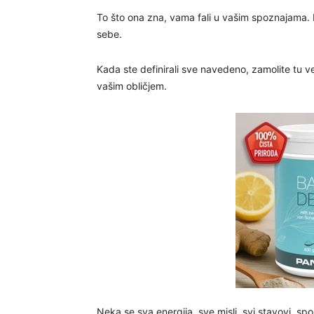
To što ona zna, vama fali u vašim spoznajama. D
sebe.
Kada ste definirali sve navedeno, zamolite tu 
vašim obličjem.
Neka se sva energija, sve misli, svi stavovi, sp