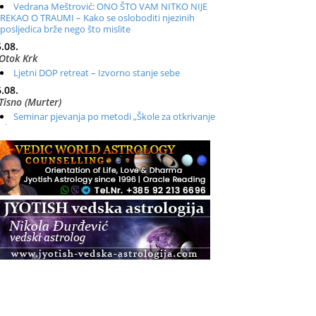
Vedrana Meštrović: ONO ŠTO VAM NITKO NIJE
REKAO O TRAUMI – Kako se osloboditi njezinih
posljedica brže nego što mislite
.08.
Otok Krk
Ljetni DOP retreat – Izvorno stanje sebe
.08.
Tisno (Murter)
Seminar pjevanja po metodi „Škole za otkrivanje
glasa“
.08.
Online
Radionica: Pomagači iz drugih dimenzija Online –
otvoreno za sve
.08.
Zagreb+Online
Osnovni ThetaHealing® tečaj, Zagreb i Online
.08.
Pula
Access BARS®, otpusti stres
.08.
Pula
Access Energetski Facelift®