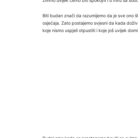
živimo uvijek ćemo biti spokojni i u miru sa sobo
Biti budan znači da razumijemo da je sve ono što
osjećaja. Zato postajemo svjesni da kada doživl
koje nismo uspjeli otpustiti i koje još uvijek dom