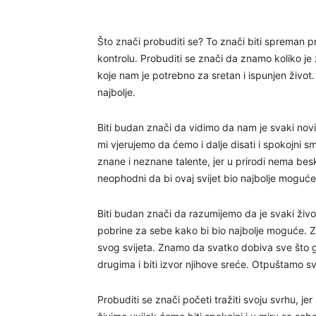
Što znači probuditi se? To znači biti spreman pr
kontrolu. Probuditi se znači da znamo koliko je 
koje nam je potrebno za sretan i ispunjen život
najbolje.
Biti budan znači da vidimo da nam je svaki no
mi vjerujemo da ćemo i dalje disati i spokojni sm
znane i neznane talente, jer u prirodi nema besk
neophodni da bi ovaj svijet bio najbolje moguće
Biti budan znači da razumijemo da je svaki živo
pobrine za sebe kako bi bio najbolje moguće. Za
svog svijeta. Znamo da svatko dobiva sve što go
drugima i biti izvor njihove sreće. Otpuštamo 
Probuditi se znači početi tražiti svoju svrhu, j