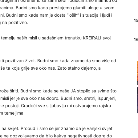
drugima i okrenemo se sami sebi i odlučni smo maknuti od
iranima. Budni smo kada prestajemo glumiti uloge u svom
. Budni smo kada nam je dosta “loših” i situacija i ljudi i
15
 na pozitivno.
temelju naših misli u sadašnjem trenutku KREIRALI svoj
16
ti pozitivan život. Budni smo kada znamo da smo više od
20
uše ta koja grije sve oko nas. Zato stalno dajemo, a
21
že širiti. Budni smo kada se naše JA stopilo sa svime što
sli jer je sve oko nas dobro. Budni smo, sretni, ispunjeni,
e ne postoji. Gradeći sve s ljubavlju mi ostvarujemo rajsku
22
m temeljima.
23
na svijet. Probudili smo se jer znamo da je vanjski svijet
iše ne dozvoljavamo da bilo kakva negativnosti dopre do