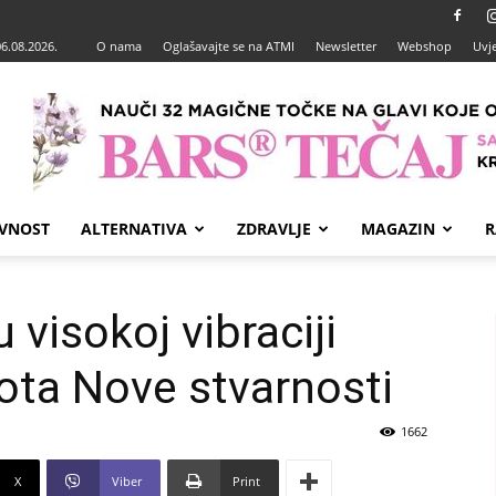
06.08.2026.
O nama
Oglašavajte se na ATMI
Newsletter
Webshop
Uvje
VNOST
ALTERNATIVA
ZDRAVLJE
MAGAZIN
R
 visokoj vibraciji
vota Nove stvarnosti
1662
X
Viber
Print