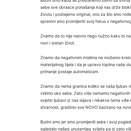
Budni smo kada se prestanemo baviti sa svima 
sebe sve obrasce ponašanja koji nas drže blok
životu i postajemo original, ono za što smo rođeni
spremni smo promijeniti svoj fokus s negativnog
Znamo da to nije naivno nego nužno kako bi na 
novi i sretan život.
Znamo da negativnim mislima ne možemo kreira
materijalnog tijela i da je upravo toplina naše d
primanje postaje automatizam.
Znamo da nema granica koliko se naša ljubav mo
vidimo oko sebe. Zato više nemamo negativnih mi
svjetlo ljubavi iz nas isijava i nikakva tama viš
stvarnost, gradimo sve NOVO bazirano na novi
Budni smo jer smo promijenili sebe i svoj pogled 
ogledalo našeg unutarnjeg svijeta pa si zato v