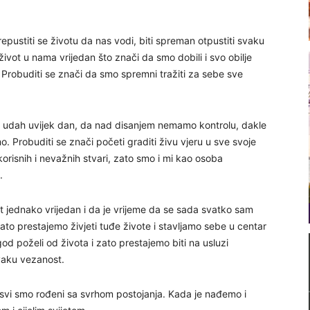
epustiti se životu da nas vodi, biti spreman otpustiti svaku
život u nama vrijedan što znači da smo dobili i svo obilje
. Probuditi se znači da smo spremni tražiti za sebe sve
vi udah uvijek dan, da nad disanjem nemamo kontrolu, dakle
o. Probuditi se znači početi graditi živu vjeru u sve svoje
orisnih i nevažnih stvari, zato smo i mi kao osoba
.
t jednako vrijedan i da je vrijeme da se sada svatko sam
to prestajemo živjeti tuđe živote i stavljamo sebe u centar
d poželi od života i zato prestajemo biti na usluzi
svaku vezanost.
er svi smo rođeni sa svrhom postojanja. Kada je nađemo i