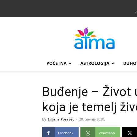
Atma
POČETNA
ASTROLOGIJA
DUHO
Buđenje – Život u
koja je temelj ži
By
Ljiljana Posavec
-
28. travnja 2020.
Facebook
WhatsApp