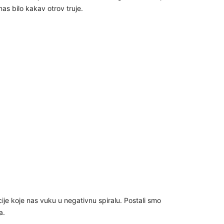
as bilo kakav otrov truje.
24
26
27
29
30
ije koje nas vuku u negativnu spiralu. Postali smo
a.
31