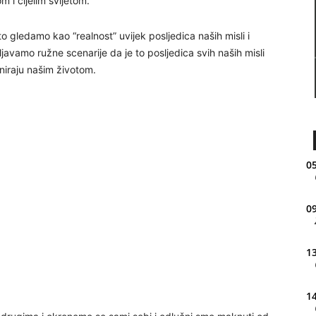
m i cijelim svijetom.
 gledamo kao “realnost” uvijek posljedica naših misli i
javamo ružne scenarije da je to posljedica svih naših misli
iniraju našim životom.
05
09
13
14