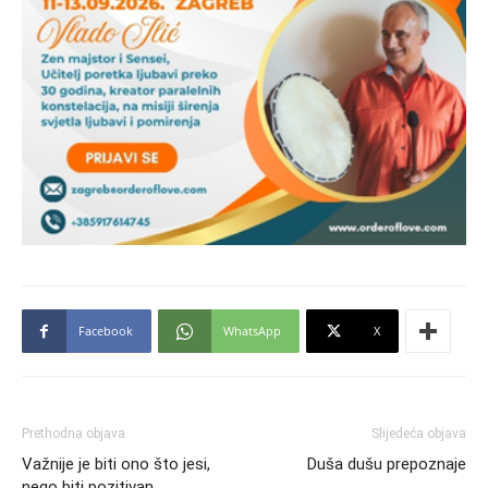
Facebook
WhatsApp
X
Prethodna objava
Slijedeća objava
Važnije je biti ono što jesi,
Duša dušu prepoznaje
nego biti pozitivan