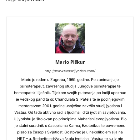
Mario Piškur
http://www.vedskijyotish.com/
Mario je rođen u Zagrebu, 1969. godine. Po zanimanju je
psihoterapeut, završenog studija Jungove psihoterapije te
homeopatski liječnik. Tijekom svojih putovanja po Indiji upoznao
je vedskog pandita dr. Chandulala S. Patela te je pod njegovim
mentorstvom 2001. godine uspješno završio studij jyotisha i
Vastua. Od tada aktivno radi s ljudima i drži jyotish savjetovanja.
U jyotishu je školovan po principima Maharishijevog jyotisha. Bio
je stalni suradnik u časopisima Karma, Ezoterikus te povremeno
pisao za časopis Svjetlost. Gostovao je u nekoliko emisija na
HRT – u. Redovito održava školu jyotisha i Vastua te su iz nje