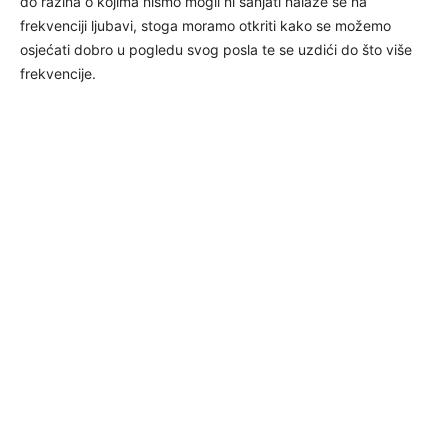
do razina o kojima nismo mogli ni sanjati nalaze se na
frekvenciji ljubavi, stoga moramo otkriti kako se možemo
osjećati dobro u pogledu svog posla te se uzdići do što više
frekvencije.