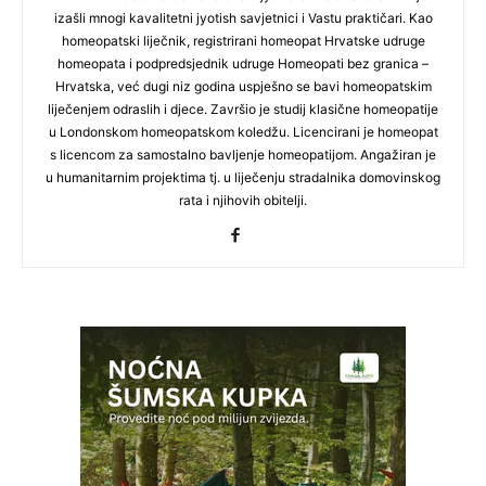
izašli mnogi kavalitetni jyotish savjetnici i Vastu praktičari. Kao
homeopatski liječnik, registrirani homeopat Hrvatske udruge
homeopata i podpredsjednik udruge Homeopati bez granica –
Hrvatska, već dugi niz godina uspješno se bavi homeopatskim
liječenjem odraslih i djece. Završio je studij klasične homeopatije
u Londonskom homeopatskom koledžu. Licencirani je homeopat
s licencom za samostalno bavljenje homeopatijom. Angažiran je
u humanitarnim projektima tj. u liječenju stradalnika domovinskog
rata i njihovih obitelji.