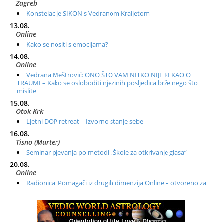
Zagreb
Konstelacije SIKON s Vedranom Kraljetom
13.08.
Online
Kako se nositi s emocijama?
14.08.
Online
Vedrana Meštrović: ONO ŠTO VAM NITKO NIJE REKAO O
TRAUMI – Kako se osloboditi njezinih posljedica brže nego što
mislite
15.08.
Otok Krk
Ljetni DOP retreat – Izvorno stanje sebe
16.08.
Tisno (Murter)
Seminar pjevanja po metodi „Škole za otkrivanje glasa“
20.08.
Online
Radionica: Pomagači iz drugih dimenzija Online – otvoreno za
sve
21.08.
Zagreb+Online
Osnovni ThetaHealing® tečaj, Zagreb i Online