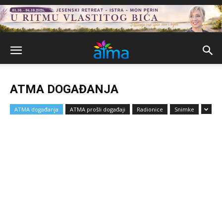
ATMA DOGAĐANJA
ATMA događanja
ATMA prošli događaji
Radionice
Snimke