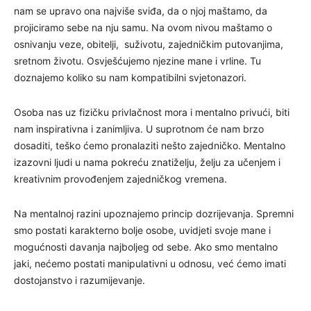
nam se upravo ona najviše sviđa, da o njoj maštamo, da
projiciramo sebe na nju samu. Na ovom nivou maštamo o
osnivanju veze, obitelji, suživotu, zajedničkim putovanjima,
sretnom životu. Osvješćujemo njezine mane i vrline. Tu
doznajemo koliko su nam kompatibilni svjetonazori.
Osoba nas uz fizičku privlačnost mora i mentalno privući, biti
nam inspirativna i zanimljiva. U suprotnom će nam brzo
dosaditi, teško ćemo pronalaziti nešto zajedničko. Mentalno
izazovni ljudi u nama pokreću znatiželju, želju za učenjem i
kreativnim provođenjem zajedničkog vremena.
Na mentalnoj razini upoznajemo princip dozrijevanja. Spremni
smo postati karakterno bolje osobe, uvidjeti svoje mane i
mogućnosti davanja najboljeg od sebe. Ako smo mentalno
jaki, nećemo postati manipulativni u odnosu, već ćemo imati
dostojanstvo i razumijevanje.