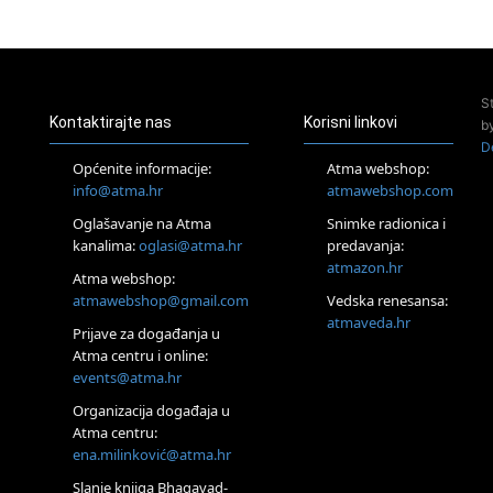
23.08.
Pula
Access Energetski Facelift®
24.08.
S
Zagreb
Kontaktirajte nas
Korisni linkovi
b
Pjesma srca / Zagreb
D
Online
Općenite informacije:
Atma webshop:
Tečaj Višeg Vodstva, razvijanja intuicije i Akaša zapisa
info@atma.hr
atmawebshop.com
25.08.
Oglašavanje na Atma
Snimke radionica i
Online
kanalima:
oglasi@atma.hr
predavanja:
Upisi u program Profesionalni hipnoterapeut — nova
generacija kreće 25.08. 2026.
atmazon.hr
Atma webshop:
26.08.
atmawebshop@gmail.com
Vedska renesansa:
Online
atmaveda.hr
Postanite Nositelj Vibracije Nove Zemlje
Prijave za događanja u
Atma centru i online:
27.08.
events@atma.hr
Visoko
Alemka Dauskardt – Jednodnevna radionica sistemskih
Organizacija događaja u
konstelacija
Atma centru:
29.08.
ena.milinković@atma.hr
Zagreb
HOD PO ŽERAVICI – Seminar koji mijenja tijelo, duh i um
Slanje knjiga Bhagavad-