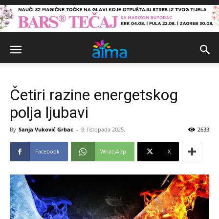
Četiri razine energetskog
polja ljubavi
By
Sanja Vuković Grbac
-
8. listopada 2025.
2633
Facebook
WhatsApp
X