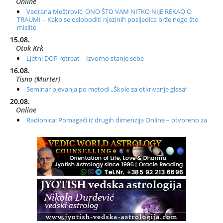
Online
Vedrana Meštrović: ONO ŠTO VAM NITKO NIJE REKAO O
TRAUMI – Kako se osloboditi njezinih posljedica brže nego što
mislite
15.08.
Otok Krk
Ljetni DOP retreat – Izvorno stanje sebe
16.08.
Tisno (Murter)
Seminar pjevanja po metodi „Škole za otkrivanje glasa“
20.08.
Online
Radionica: Pomagači iz drugih dimenzija Online – otvoreno za
sve
21.08.
Zagreb+Online
Osnovni ThetaHealing® tečaj, Zagreb i Online
22.08.
Zagreb
Osnovna radionica za izscjeljivanje pranom (Basic Pranic
Healing course)
Pula
Access BARS®, otpusti stres