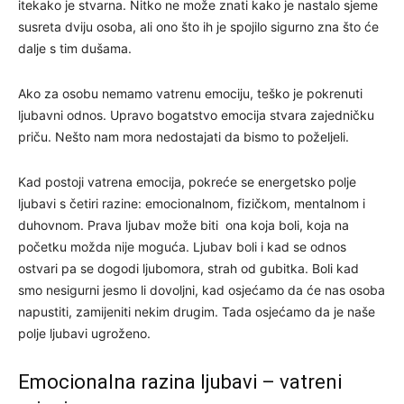
itekako je stvarna. Nitko ne može znati kako je nastalo sjeme
susreta dviju osoba, ali ono što ih je spojilo sigurno zna što će
dalje s tim dušama.
Ako za osobu nemamo vatrenu emociju, teško je pokrenuti
ljubavni odnos. Upravo bogatstvo emocija stvara zajedničku
priču. Nešto nam mora nedostajati da bismo to poželjeli.
Kad postoji vatrena emocija, pokreće se energetsko polje
ljubavi s četiri razine: emocionalnom, fizičkom, mentalnom i
duhovnom. Prava ljubav može biti ona koja boli, koja na
početku možda nije moguća. Ljubav boli i kad se odnos
ostvari pa se dogodi ljubomora, strah od gubitka. Boli kad
smo nesigurni jesmo li dovoljni, kad osjećamo da će nas osoba
napustiti, zamijeniti nekim drugim. Tada osjećamo da je naše
polje ljubavi ugroženo.
Emocionalna razina ljubavi – vatreni