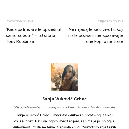
Prethodna objava
Slijedeća objava
“Kada patite, vi ste opsjednuti
Ne miješajte se u život u koji
samo sobom.” – 50 citata
niste pozvani i ne spašavajte
Tony Robbinsa
one koji to ne traže
Sanja Vuković Grbac
https://atmawebshop.com/proizvod/razotkrivanje-tajnih-mudrosti/
Sanja Vuković Grbac - magistra edukacije hrvatskog jezika i
književnosti. Bavi se jogom, meditacijom, zanima je psihologija,
duhovnost i mistične teme. Napisala knjigu "Razotkrivanje tajnih