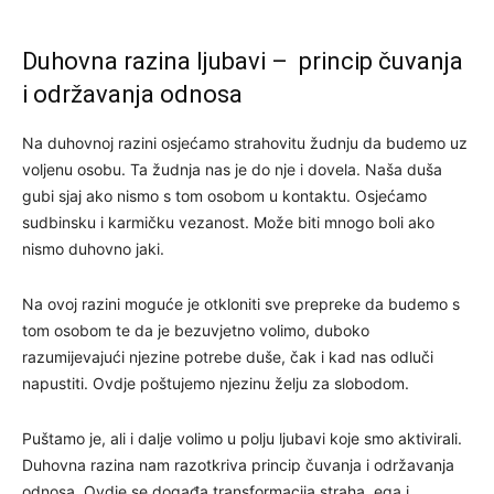
Duhovna razina ljubavi – princip čuvanja
i održavanja odnosa
Na duhovnoj razini osjećamo strahovitu žudnju da budemo uz
voljenu osobu. Ta žudnja nas je do nje i dovela. Naša duša
gubi sjaj ako nismo s tom osobom u kontaktu. Osjećamo
sudbinsku i karmičku vezanost. Može biti mnogo boli ako
nismo duhovno jaki.
Na ovoj razini moguće je otkloniti sve prepreke da budemo s
tom osobom te da je bezuvjetno volimo, duboko
razumijevajući njezine potrebe duše, čak i kad nas odluči
napustiti. Ovdje poštujemo njezinu želju za slobodom.
Puštamo je, ali i dalje volimo u polju ljubavi koje smo aktivirali.
Duhovna razina nam razotkriva princip čuvanja i održavanja
odnosa. Ovdje se događa transformacija straha, ega i