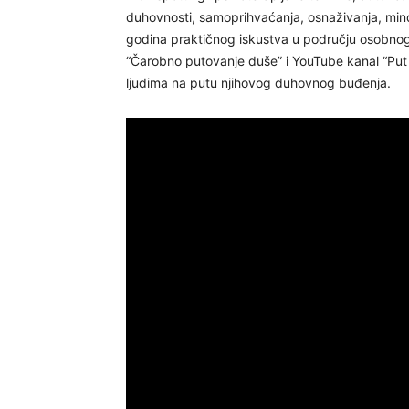
duhovnosti, samoprihvaćanja, osnaživanja, min
godina praktičnog iskustva u području osobnog 
“Čarobno putovanje duše” i YouTube kanal “Pu
ljudima na putu njihovog duhovnog buđenja.