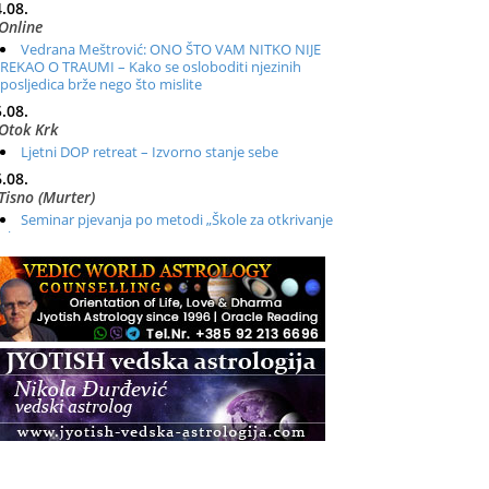
.08.
Online
Vedrana Meštrović: ONO ŠTO VAM NITKO NIJE
REKAO O TRAUMI – Kako se osloboditi njezinih
posljedica brže nego što mislite
.08.
Otok Krk
Ljetni DOP retreat – Izvorno stanje sebe
.08.
Tisno (Murter)
Seminar pjevanja po metodi „Škole za otkrivanje
glasa“
.08.
Online
Radionica: Pomagači iz drugih dimenzija Online –
otvoreno za sve
.08.
Zagreb+Online
Osnovni ThetaHealing® tečaj, Zagreb i Online
.08.
Pula
Access BARS®, otpusti stres
.08.