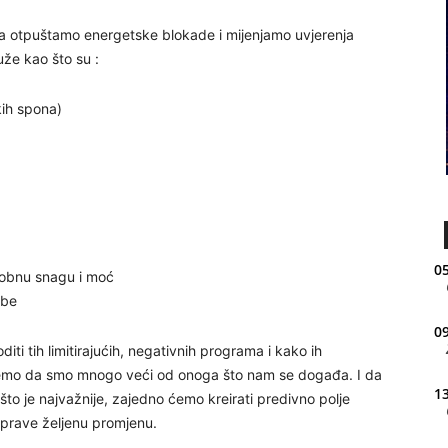
ma otpuštamo energetske blokade i mijenjamo uvjerenja
že kao što su :
kih spona)
05
sobnu snagu i moć
ebe
09
i tih limitirajućih, negativnih programa i kako ih
t ćemo da smo mnogo veći od onoga što nam se događa. I da
13
što je najvažnije, zajedno ćemo kreirati predivno polje
aprave željenu promjenu.