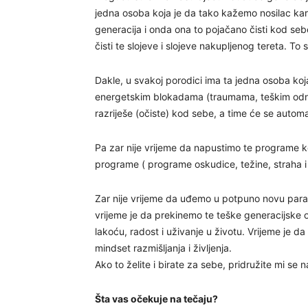
jedna osoba koja je da tako kažemo nosilac kar
generacija i onda ona to pojačano čisti kod sebe
čisti te slojeve i slojeve nakupljenog tereta. To
Dakle, u svakoj porodici ima ta jedna osoba koja
energetskim blokadama (traumama, teškim odnos
razriješe (očiste) kod sebe, a time će se automa
Pa zar nije vrijeme da napustimo te programe 
programe ( programe oskudice, težine, straha i 
Zar nije vrijeme da uđemo u potpuno novu paradi
vrijeme je da prekinemo te teške generacijske 
lakoću, radost i uživanje u životu. Vrijeme je
mindset razmišljanja i življenja.
Ako to želite i birate za sebe, pridružite mi se 
Šta vas očekuje na tečaju?