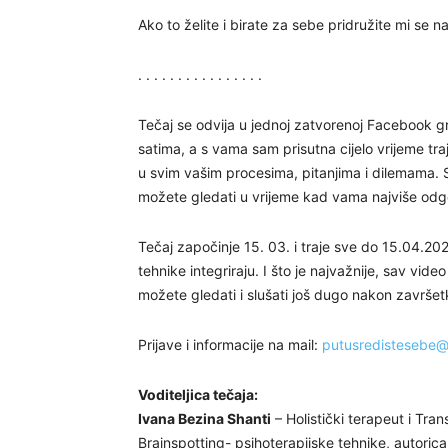
Ako to želite i birate za sebe pridružite mi s
. . . . . . . . . . . . . . . .
Tečaj se odvija u jednoj zatvorenoj Facebook gr
satima, a s vama sam prisutna cijelo vrijeme tr
u svim vašim procesima, pitanjima i dilemama.
možete gledati u vrijeme kad vama najviše odg
Tečaj započinje 15. 03. i traje sve do 15.04.202
tehnike integriraju. I što je najvažnije, sav vi
možete gledati i slušati još dugo nakon završe
Prijave i informacije na mail:
putusredistesebe
Voditeljica tečaja:
Ivana Bezina Shanti
– Holistički terapeut i Tra
Brainspotting- psihoterapijske tehnike, autoric