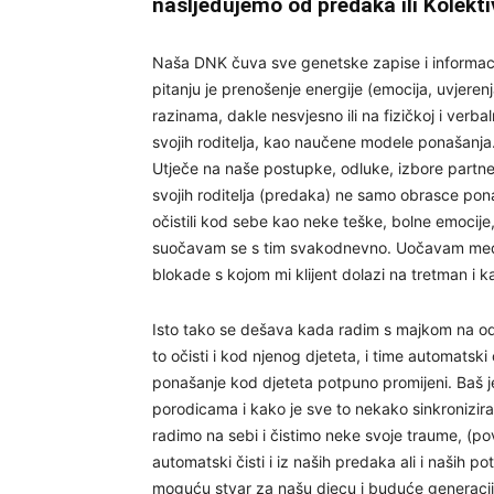
nasljeđujemo od predaka ili Kolekti
Naša DNK čuva sve genetske zapise i informacije
pitanju je prenošenje energije (emocija, uvjerenj
razinama, dakle nesvjesno ili na fizičkoj i verbaln
svojih roditelja, kao naučene modele ponašanja. 
Utječe na naše postupke, odluke, izbore partner
svojih roditelja (predaka) ne samo obrasce ponaš
očistili kod sebe kao neke teške, bolne emocij
suočavam se s tim svakodnevno. Uočavam me
blokade s kojom mi klijent dolazi na tretman i k
Isto tako se dešava kada radim s majkom na od
to očisti i kod njenog djeteta, i time automatski o
ponašanje kod djeteta potpuno promijeni. Baš j
porodicama i kako je sve to nekako sinkronizir
radimo na sebi i čistimo neke svoje traume, (pov
automatski čisti i iz naših predaka ali i naših p
moguću stvar za našu djecu i buduće generacije 