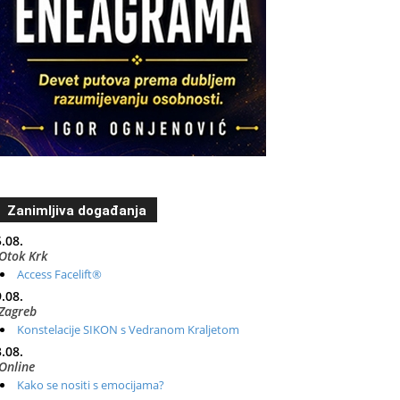
Zanimljiva događanja
.08.
Otok Krk
Access Facelift®
.08.
Zagreb
Konstelacije SIKON s Vedranom Kraljetom
.08.
Online
Kako se nositi s emocijama?