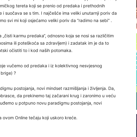
mičkog tereta koji se prenio od predaka i prethodnih
 i suočava se s tim. I najčešće ima veliki unutarnji poriv da
 smo svi mi koji osjećamo veliki poriv da “radimo na sebi“ .
 „čisti karmu predaka“, odnosno koja se nosi sa različitim
ima ili poteškoća sa zdravljem) i zadatak im je da to
tski očistiti to i kod naših potomaka.
koje vučemo od predaka i iz kolektivnog nesvjesnog
brige) ?
gmu postojanja, novi mindset razmišljanja i življenja. Da,
obrasce, da prekinemo taj začarani krug i zaronimo u veću
 da uđemo u potpuno novu paradigmu postojanja, novi
na ovom Online tečaju koji uskoro kreće.