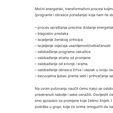
Moćni energetski, transformativni procesi koji
(programe i obrasce ponašanja) koja nam ne slu
– proces opraštanja precima (kidanje energets
– blagoslov predaka
– iscjeljenje ženskog principa
– iscjeljenje osjećaja usamljenosti/odbačenosti
– oslobađanje programa oskudice
– oslobađanje straha od promjene
– oslobađanje od krivnje i srama
– oslobađanje obrasca žrtve i ulazak u svoju o
– bezuvjetna ljubav prema sebi i prihvaćanje s
Na ovom putovanju naučit ćemo kako se oslobodit
preokrenuti nabolje i sebe osnažiti. Osvijesti
smo sposobni za promjene koje želimo živjeti. I 
podrške u grupi, koje će svima omogućiti da n