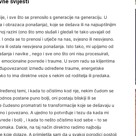
vne svijesti
, i sve što se prenosilo s generacije na generaciju. U
a i obrazaca ponašanja), koje se dešava ili na najsuptilnijim
oj razini (ono što smo slušali i gledali te tako usvajali od
I onda se to prenosi i utječe na nas, svjesno ili nesvjesno.
a ili ostala nesvjesna ponašanja. Isto tako, mi upijamo od
anja i navike , nego i sve ono što oni nisu procesuirali,
e, emocionalne povrede i traume. U svom radu sa klijentima
đupovezanost između određene traume, energetske
ako to ima direktne veze s nekim od roditelja ili predaka.
ređenoj temi, i kada to očistimo kod nje, nekim čudom se
dnos postane puno bolji, oni postaju bliskiji ili se
e čudesno promatrati te transformacije koje se dešavaju u
ano i povezano. A ujedno to potvrđuje i tezu da kada mi
rede i boli) , i kada to nešto očistimo kod sebe – to se
otomaka. Dakle, na taj način direktno radimo najbolju
koje dolaze. A primijetila sam da u svakoj porodici postoji