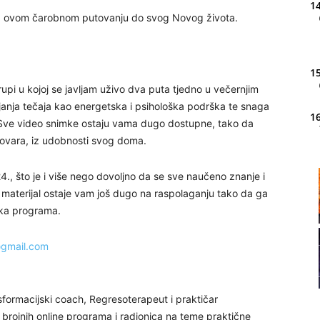
14
e na ovom čarobnom putovanju do svog Novog života.
15
upi u kojoj se javljam uživo dva puta tjedno u večernjim
ajanja tečaja kao energetska i psihološka podrška te snaga
16
 Sve video snimke ostaju vama dugo dostupne, tako da
ovara, iz udobnosti svog doma.
20
4., što je i više nego dovoljno da se sve naučeno znanje i
deo materijal ostaje vam još dugo na raspolaganju tako da ga
tka programa.
21
@gmail.com
22
nsformacijski coach, Regresoterapeut i praktičar
a brojnih online programa i radionica na teme praktične
23