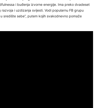
dfulnessa i buđenja izvorne energije. Ima preko dvadeset
razvoja i uzdizanja svijesti. Vodi popularnu FB grupu
24
t u središte sebe”, putem kojih svakodnevno pomaže
26
27
29
30