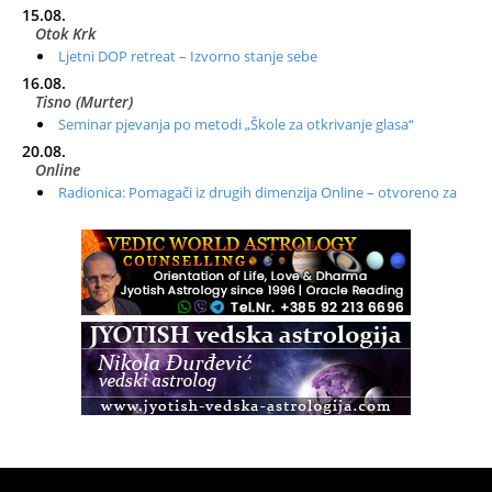
15.08.
Otok Krk
Ljetni DOP retreat – Izvorno stanje sebe
16.08.
Tisno (Murter)
Seminar pjevanja po metodi „Škole za otkrivanje glasa“
20.08.
Online
Radionica: Pomagači iz drugih dimenzija Online – otvoreno za
sve
21.08.
Zagreb+Online
Osnovni ThetaHealing® tečaj, Zagreb i Online
22.08.
Pula
Access BARS®, otpusti stres
23.08.
Pula
Access Energetski Facelift®
24.08.
Zagreb
Pjesma srca / Zagreb