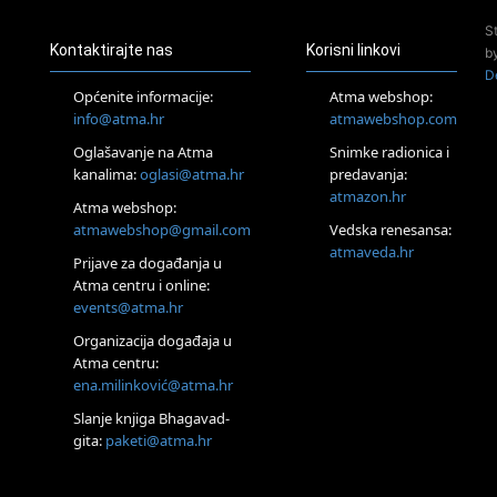
Online
S
Tečaj Višeg Vodstva, razvijanja intuicije i Akaša zapisa
Kontaktirajte nas
Korisni linkovi
b
26.08.
D
Online
Općenite informacije:
Atma webshop:
Postanite Nositelj Vibracije Nove Zemlje
info@atma.hr
atmawebshop.com
27.08.
Oglašavanje na Atma
Snimke radionica i
Visoko
kanalima:
oglasi@atma.hr
predavanja:
Alemka Dauskardt – Jednodnevna radionica sistemskih
konstelacija
atmazon.hr
Atma webshop:
29.08.
atmawebshop@gmail.com
Vedska renesansa:
Zagreb
atmaveda.hr
Prijave za događanja u
HOD PO ŽERAVICI – Seminar koji mijenja tijelo, duh i um
SoulFest – Festival glazbe, mudrosti i zajedništva
Atma centru i online:
events@atma.hr
Radoboj
Noćna šumska kupka
Organizacija događaja u
30.08.
Atma centru:
Zagreb
ena.milinković@atma.hr
Access BARS® edukacija otpusti stres
Slanje knjiga Bhagavad-
31.08.
gita:
paketi@atma.hr
Zagreb
Access Energetski Facelift®
28.08.-31.08.