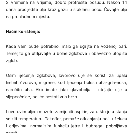
S vremena na vrijeme, dobro protresite posudu. Nakon 14
dana procijedite ulje kroz gazu u staklenu bocu. Čuvajte ulje
na prohladnom mjestu.
Način korištenja:
Kada vam bude potrebno, malo ga ugrijte na vodenoj pari.
Temeljito ga utrljavajte u bolne zglobove i obavezno utoplite
zglob.
Osim liječenja zglobova, lovorovo ulje se koristi za upalu
limfnih čvorova, migrene, kod liječenja bolesti uha-grla-nosa,
naročito uha. Ako imate jaku glavobolju – utrljajte ulje u
sljepoočnice, bol će nestati vrlo brzo.
Lovorovim uljem možete zamijeniti aspirin, zato što je u stanju
sniziti temperaturu. Također, pomaže otklanjanju boli u želucu
i crijevima, normalizira funkciju jetre i bubrega, poboljšava
apetit.