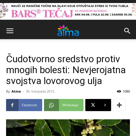
Čudotvorno sredstvo protiv
mnogih bolesti: Nevjerojatna
svojstva lovorovog ulja
By
Atma
-
30. listopada 2015.
1080
Facebook
WhatsApp
X