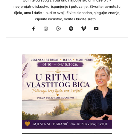
Učinite od svog života ono najbolje što on može biti -
nevjerojatno iskustvo, ispunjenje i putovanje. Stvorite ravnotežu
tijela, uma i duše - budite svoji, živite slobodno, njegujte znanje,
cijenite iskustvo, volite i budite sretni...