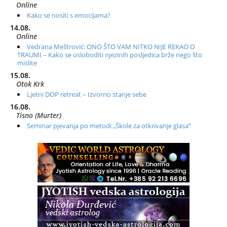
Online
Kako se nositi s emocijama?
14.08.
Online
Vedrana Meštrović: ONO ŠTO VAM NITKO NIJE REKAO O
TRAUMI – Kako se osloboditi njezinih posljedica brže nego što
mislite
15.08.
Otok Krk
Ljetni DOP retreat – Izvorno stanje sebe
16.08.
Tisno (Murter)
Seminar pjevanja po metodi „Škole za otkrivanje glasa“
20.08.
Online
Radionica: Pomagači iz drugih dimenzija Online – otvoreno za
sve
21.08.
Zagreb+Online
Osnovni ThetaHealing® tečaj, Zagreb i Online
22.08.
Pula