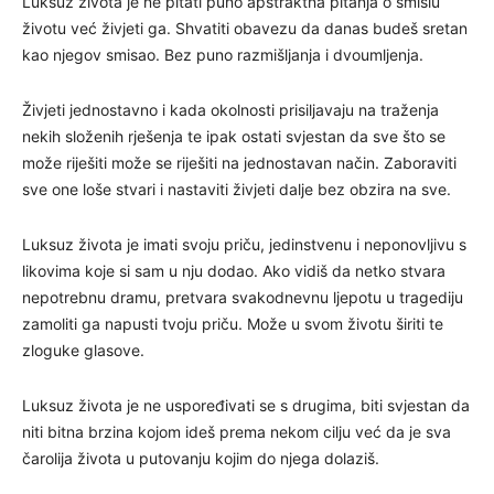
Luksuz života je ne pitati puno apstraktna pitanja o smislu
životu već živjeti ga. Shvatiti obavezu da danas budeš sretan
kao njegov smisao. Bez puno razmišljanja i dvoumljenja.
Živjeti jednostavno i kada okolnosti prisiljavaju na traženja
nekih složenih rješenja te ipak ostati svjestan da sve što se
može riješiti može se riješiti na jednostavan način. Zaboraviti
sve one loše stvari i nastaviti živjeti dalje bez obzira na sve.
Luksuz života je imati svoju priču, jedinstvenu i neponovljivu s
likovima koje si sam u nju dodao. Ako vidiš da netko stvara
nepotrebnu dramu, pretvara svakodnevnu ljepotu u tragediju
zamoliti ga napusti tvoju priču. Može u svom životu širiti te
zloguke glasove.
Luksuz života je ne uspoređivati se s drugima, biti svjestan da
niti bitna brzina kojom ideš prema nekom cilju već da je sva
čarolija života u putovanju kojim do njega dolaziš.