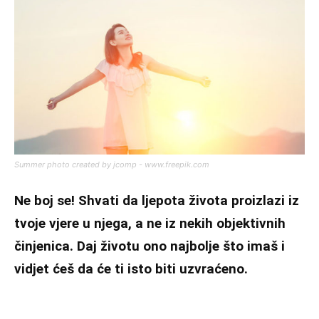
Summer photo created by jcomp - www.freepik.com
Ne boj se! Shvati da ljepota života proizlazi iz
tvoje vjere u njega, a ne iz nekih objektivnih
činjenica. Daj životu ono najbolje što imaš i
vidjet ćeš da će ti isto biti uzvraćeno.