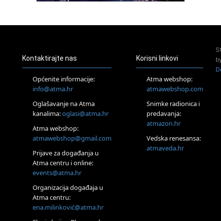
Access BARS®, otpusti stres
23.08.
Pula
Access Energetski Facelift®
24.08.
S
Zagreb
Kontaktirajte nas
Korisni linkovi
b
Pjesma srca / Zagreb
D
Online
Općenite informacije:
Atma webshop:
Tečaj Višeg Vodstva, razvijanja intuicije i Akaša zapisa
info@atma.hr
atmawebshop.com
26.08.
Oglašavanje na Atma
Snimke radionica i
Online
kanalima:
oglasi@atma.hr
predavanja:
Postanite Nositelj Vibracije Nove Zemlje
atmazon.hr
27.08.
Atma webshop:
Visoko
atmawebshop@gmail.com
Vedska renesansa:
Alemka Dauskardt – Jednodnevna radionica sistemskih
atmaveda.hr
Prijave za događanja u
konstelacija
Atma centru i online:
29.08.
events@atma.hr
Zagreb
HOD PO ŽERAVICI – Seminar koji mijenja tijelo, duh i um
Organizacija događaja u
SoulFest – Festival glazbe, mudrosti i zajedništva
Atma centru:
30.08.
ena.milinković@atma.hr
Zagreb