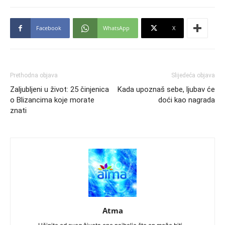
Facebook
WhatsApp
X
Prethodna objava
Slijedeća objava
Zaljubljeni u život: 25 činjenica
Kada upoznaš sebe, ljubav će
o Blizancima koje morate
doći kao nagrada
znati
Atma