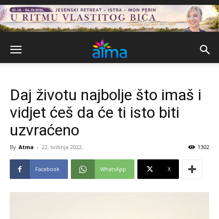
Daj životu najbolje što imaš i
vidjet ćeš da će ti isto biti
uzvraćeno
By
Atma
-
22. svibnja 2022.
1302
Facebook
WhatsApp
X