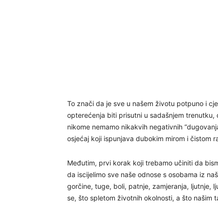
To znači da je sve u našem životu potpuno i cj
opterećenja biti prisutni u sadašnjem trenutku, 
nikome nemamo nikakvih negativnih “dugovanja”. B
osjećaj koji ispunjava dubokim mirom i čistom 
Međutim, prvi korak koji trebamo učiniti da bism
da iscijelimo sve naše odnose s osobama iz naše 
gorčine, tuge, boli, patnje, zamjeranja, ljutnje,
se, što spletom životnih okolnosti, a što našim ta