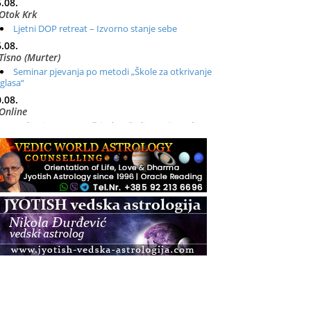
.08.
Otok Krk
Ljetni DOP retreat – Izvorno stanje sebe
.08.
Tisno (Murter)
Seminar pjevanja po metodi „Škole za otkrivanje
glasa“
.08.
Online
Radionica: Pomagači iz drugih dimenzija Online –
otvoreno za sve
.08.
Zagreb+Online
Osnovni ThetaHealing® tečaj, Zagreb i Online
.08.
Zagreb
Osnovna radionica za izscjeljivanje pranom (Basic
Pranic Healing course)
Pula
Access BARS®, otpusti stres
.08.
Pula
Access Energetski Facelift®