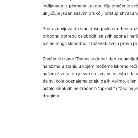
Indijanaca iz plemena Lakota, čije značenje s
uključuje jedan sasvim drukčiji pristup shvaćanj
Podrazumijeva da smo dosegnuli određenu razinu
prirodnu potrebu osloboditi se svih spona i neri
bismo mogli slobodno izražavati svoju pravu prir
Značenje izjave “Danas je dobar dan za umrijeti
nalazimo u stanju u kojem možemo iskreno reći
našem životu, da je sve na svojem mjestu i da 
da svi koje poznajemo znaju da ih volimo, cijen
ostalo nikakvih neizrečenih “oprosti” i “žao mi
drugima.