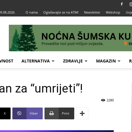
09.08.2026.
O nama
Oglašavajte se na ATMI
Newsletter
Webshop
Uvje
VNOST
ALTERNATIVA
ZDRAVLJE
MAGAZIN
R
n za “umrijeti”!
2280
X
Viber
Print