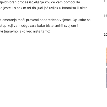
15
 djelotvoran proces iscjeljenja koji će vam pomoći da
jeste li s nekim od tih ljudi još uvijek u kontaktu ili niste.
16
ez ometanja moći provesti neodređeno vrijeme. Opustite se i
ristup koji vam odgovara kako biste smirili svoj um i
avi (naravno, ako već niste tamo).
20
21
22
23