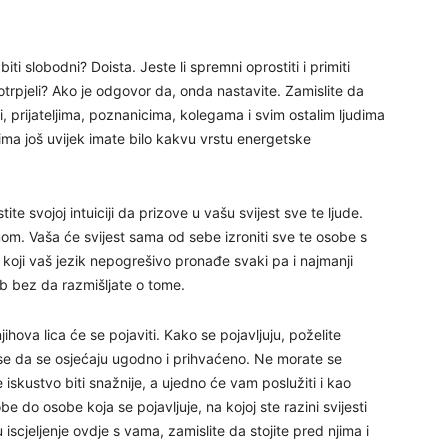
24
iti slobodni? Doista. Jeste li spremni oprostiti i primiti
otrpjeli? Ako je odgovor da, onda nastavite. Zamislite da
, prijateljima, poznanicima, kolegama i svim ostalim ljudima
ojima još uvijek imate bilo kakvu vrstu energetske
25
te svojoj intuiciji da prizove u vašu svijest sve te ljude.
26
mom. Vaša će svijest sama od sebe izroniti sve te osobe s
 koji vaš jezik nepogrešivo pronađe svaki pa i najmanji
27
b bez da razmišljate o tome.
hova lica će se pojaviti. Kako se pojavljuju, poželite
 se da se osjećaju ugodno i prihvaćeno. Ne morate se
28
e iskustvo biti snažnije, a ujedno će vam poslužiti i kao
e do osobe koja se pojavljuje, na kojoj ste razini svijesti
29
ju iscjeljenje ovdje s vama, zamislite da stojite pred njima i