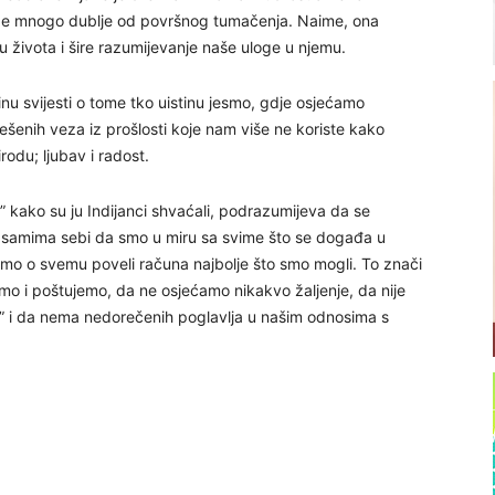
eže mnogo dublje od površnog tumačenja. Naime, ona
u života i šire razumijevanje naše uloge u njemu.
 svijesti o tome tko uistinu jesmo, gdje osjećamo
ješenih veza iz prošlosti koje nam više ne koriste kako
odu; ljubav i radost.
” kako su ju Indijanci shvaćali, podrazumijeva da se
 samima sebi da smo u miru sa svime što se događa u
smo o svemu poveli računa najbolje što smo mogli. To znači
imo i poštujemo, da ne osjećamo nikakvo žaljenje, da nije
 je” i da nema nedorečenih poglavlja u našim odnosima s