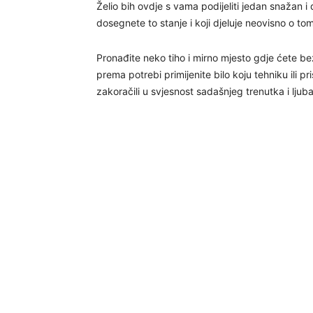
Želio bih ovdje s vama podijeliti jedan snažan i
dosegnete to stanje i koji djeluje neovisno o tome 
Pronađite neko tiho i mirno mjesto gdje ćete b
prema potrebi primijenite bilo koju tehniku ili p
zakoračili u svjesnost sadašnjeg trenutka i ljub