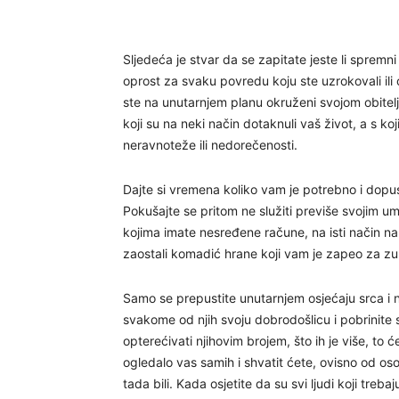
Sljedeća je stvar da se zapitate jeste li spremni b
oprost za svaku povredu koju ste uzrokovali ili 
ste na unutarnjem planu okruženi svojom obitelji
koji su na neki način dotaknuli vaš život, a s k
neravnoteže ili nedorečenosti.
Dajte si vremena koliko vam je potrebno i dopusti
Pokušajte se pritom ne služiti previše svojim u
kojima imate nesređene račune, na isti način na
zaostali komadić hrane koji vam je zapeo za zu
Samo se prepustite unutarnjem osjećaju srca i nji
svakome od njih svoju dobrodošlicu i pobrinite
opterećivati njihovim brojem, što ih je više, to ć
ogledalo vas samih i shvatit ćete, ovisno od osob
tada bili. Kada osjetite da su svi ljudi koji treba