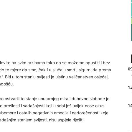
elovito na svim razinama tako da se možemo opustiti i bez
09
do te mjere da smo, čak i u slučaju smrti, sigurni da prema
iti u tom stanju svijesti je uistinu veličanstven osjećaj,
radošću.
13
o ostvarili to stanje unutarnjeg mira i duhovne slobode je
14
prošlosti i sadašnjosti koji u sebi još uvijek nose okus
 ljubomore i ostalih negativnih emocija i nedorečenosti koje
dašnjim stanjem svijesti, nisu uspjele riješiti.