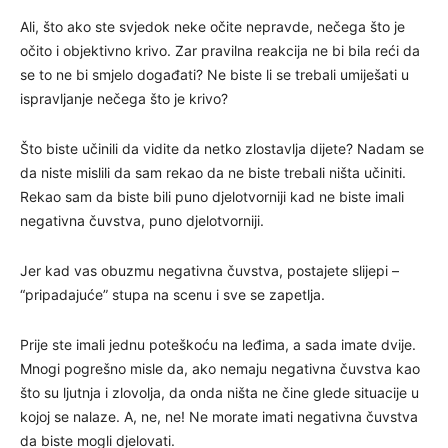
Ali, što ako ste svjedok neke očite nepravde, nečega što je
očito i objektivno krivo. Zar pravilna reakcija ne bi bila reći da
se to ne bi smjelo događati? Ne biste li se trebali umiješati u
ispravljanje nečega što je krivo?
Što biste učinili da vidite da netko zlostavlja dijete? Nadam se
da niste mislili da sam rekao da ne biste trebali ništa učiniti.
Rekao sam da biste bili puno djelotvorniji kad ne biste imali
negativna čuvstva, puno djelotvorniji.
Jer kad vas obuzmu negativna čuvstva, postajete slijepi –
“pripadajuće” stupa na scenu i sve se zapetlja.
Prije ste imali jednu poteškoću na leđima, a sada imate dvije.
Mnogi pogrešno misle da, ako nemaju negativna čuvstva kao
što su ljutnja i zlovolja, da onda ništa ne čine glede situacije u
kojoj se nalaze. A, ne, ne! Ne morate imati negativna čuvstva
da biste mogli djelovati.