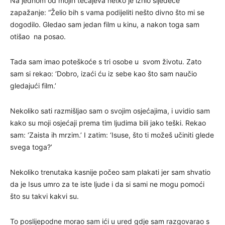
Na jednom od mojih tečajeva netko je iznio sljedeće
zapažanje: “Želio bih s vama podijeliti nešto divno što mi se
dogodilo. Gledao sam jedan film u kinu, a nakon toga sam
otišao na posao.
Tada sam imao poteškoće s tri osobe u svom životu. Zato
sam si rekao: ‘Dobro, izaći ću iz sebe kao što sam naučio
gledajući film.’
Nekoliko sati razmišljao sam o svojim osjećajima, i uvidio sam
kako su moji osjećaji prema tim ljudima bili jako teški. Rekao
sam: ‘Zaista ih mrzim.’ I zatim: ‘Isuse, što ti možeš učiniti glede
svega toga?’
Nekoliko trenutaka kasnije počeo sam plakati jer sam shvatio
da je Isus umro za te iste ljude i da si sami ne mogu pomoći
što su takvi kakvi su.
To poslijepodne morao sam ići u ured gdje sam razgovarao s