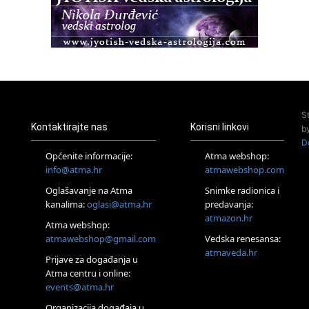
Osnovna radionica za izscjeljivanje pranom (Basic Pranic
Healing course)
Pula
Access BARS®, otpusti stres
23.08.
Pula
Access Energetski Facelift®
24.08.
S
Zagreb
Kontaktirajte nas
Korisni linkovi
b
Pjesma srca / Zagreb
D
Online
Općenite informacije:
Atma webshop:
Tečaj Višeg Vodstva, razvijanja intuicije i Akaša zapisa
info@atma.hr
atmawebshop.com
25.08.
Oglašavanje na Atma
Snimke radionica i
Online
kanalima:
oglasi@atma.hr
predavanja:
Upisi u program Profesionalni hipnoterapeut — nova
generacija kreće 25.08. 2026.
atmazon.hr
Atma webshop:
26.08.
atmawebshop@gmail.com
Vedska renesansa:
Online
atmaveda.hr
Postanite Nositelj Vibracije Nove Zemlje
Prijave za događanja u
Atma centru i online:
27.08.
events@atma.hr
Visoko
Alemka Dauskardt – Jednodnevna radionica sistemskih
Organizacija događaja u