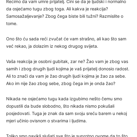
Recimo da vam umre prijatelj. Čini se da je ljudski i normalno
da osjećamo tugu zbog toga. Ali kakva je reakcija?
Samosažaljevanje? Zbog čega biste bili tužni? Razmislite o
tome.
Ono što ću sada reći zvučat će vam strašno, ali kao što sam
već rekao, ja dolazim iz nekog drugog svijeta.
Vaša reakcija je osobni gubitak, zar ne? Žao vam je zbog vas
samih i zbog drugih ljudi kojima je vaš prijatelj donosio radost.
Ali to znači da vam je žao drugih ljudi kojima je žao za sebe.
Ako im nije žao zbog sebe, zbog čega im je onda žao?
Nikada ne osjećamo tugu kada izgubimo nešto čemu smo
dopustili da bude slobodno, što nikada nismo pokušali
posjedovati. Tuga je znak da sam svoju sreću barem u nekoj
mjeri učinio ovisnom o stvarima i ljudima.
Toliko smo navikli slušati sve što je suprotno ovome da to što