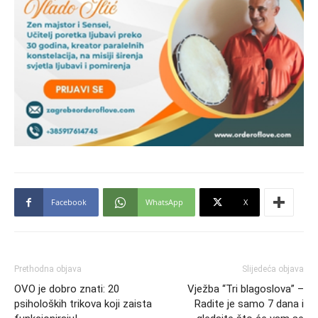
Facebook
WhatsApp
X
Prethodna objava
Slijedeća objava
OVO je dobro znati: 20
Vježba “Tri blagoslova” –
psiholoških trikova koji zaista
Radite je samo 7 dana i