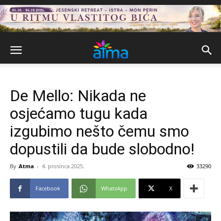
De Mello: Nikada ne
osjećamo tugu kada
izgubimo nešto čemu smo
dopustili da bude slobodno!
By
Atma
-
4. prosinca 2025.
33290
Facebook
WhatsApp
X