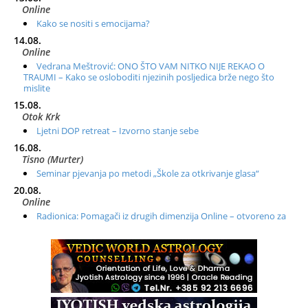
Online
Kako se nositi s emocijama?
14.08.
Online
Vedrana Meštrović: ONO ŠTO VAM NITKO NIJE REKAO O
TRAUMI – Kako se osloboditi njezinih posljedica brže nego što
mislite
15.08.
Otok Krk
Ljetni DOP retreat – Izvorno stanje sebe
16.08.
Tisno (Murter)
Seminar pjevanja po metodi „Škole za otkrivanje glasa“
20.08.
Online
Radionica: Pomagači iz drugih dimenzija Online – otvoreno za
sve
21.08.
Zagreb+Online
Osnovni ThetaHealing® tečaj, Zagreb i Online
22.08.
Zagreb