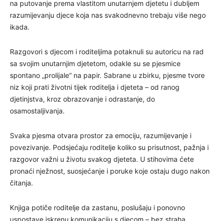
na putovanje prema vlastitom unutarnjem djetetu i dubljem
razumijevanju djece koja nas svakodnevno trebaju više nego
ikada.
Razgovori s djecom i roditeljima potaknuli su autoricu na rad
sa svojim unutarnjim djetetom, odakle su se pjesmice
spontano „prolijale“ na papir. Sabrane u zbirku, pjesme tvore
niz koji prati životni tijek roditelja i djeteta – od ranog
djetinjstva, kroz obrazovanje i odrastanje, do
osamostaljivanja.
Svaka pjesma otvara prostor za emociju, razumijevanje i
povezivanje. Podsjećaju roditelje koliko su prisutnost, pažnja i
razgovor važni u životu svakog djeteta. U stihovima ćete
pronaći nježnost, suosjećanje i poruke koje ostaju dugo nakon
čitanja.
Knjiga potiče roditelje da zastanu, poslušaju i ponovno
uspostave iskrenu komunikaciju s djecom – bez straha,