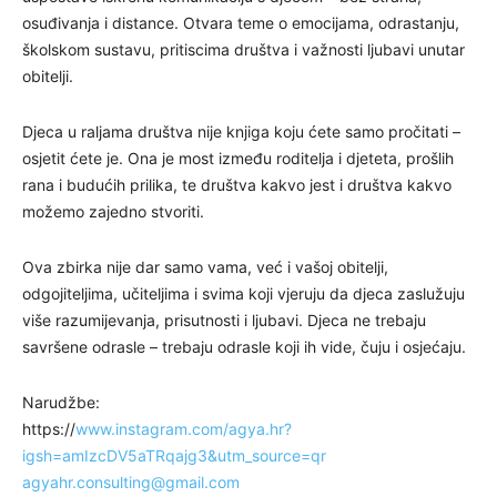
osuđivanja i distance. Otvara teme o emocijama, odrastanju,
školskom sustavu, pritiscima društva i važnosti ljubavi unutar
obitelji.
Djeca u raljama društva nije knjiga koju ćete samo pročitati –
osjetit ćete je. Ona je most između roditelja i djeteta, prošlih
rana i budućih prilika, te društva kakvo jest i društva kakvo
možemo zajedno stvoriti.
Ova zbirka nije dar samo vama, već i vašoj obitelji,
odgojiteljima, učiteljima i svima koji vjeruju da djeca zaslužuju
više razumijevanja, prisutnosti i ljubavi. Djeca ne trebaju
savršene odrasle – trebaju odrasle koji ih vide, čuju i osjećaju.
Narudžbe:
https://
www.instagram.com/agya.hr?
igsh=amIzcDV5aTRqajg3&utm_source=qr
agyahr.consulting@gmail.com