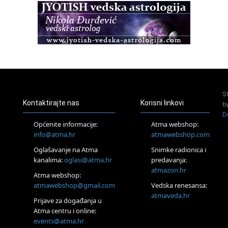
Zagreb
Osnovna radionica za izscjeljivanje pranom (Basic Pranic
Healing course)
Pula
Access BARS®, otpusti stres
23.08.
Pula
Access Energetski Facelift®
24.08.
S
Zagreb
Kontaktirajte nas
Korisni linkovi
b
Pjesma srca / Zagreb
D
Online
Općenite informacije:
Atma webshop:
Tečaj Višeg Vodstva, razvijanja intuicije i Akaša zapisa
info@atma.hr
atmawebshop.com
25.08.
Oglašavanje na Atma
Snimke radionica i
Online
kanalima:
oglasi@atma.hr
predavanja:
Upisi u program Profesionalni hipnoterapeut — nova
generacija kreće 25.08. 2026.
atmazon.hr
Atma webshop:
26.08.
atmawebshop@gmail.com
Vedska renesansa:
Online
atmaveda.hr
Postanite Nositelj Vibracije Nove Zemlje
Prijave za događanja u
Atma centru i online:
27.08.
events@atma.hr
Visoko