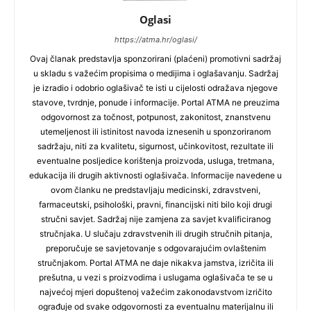
Oglasi
https://atma.hr/oglasi/
Ovaj članak predstavlja sponzorirani (plaćeni) promotivni sadržaj
u skladu s važećim propisima o medijima i oglašavanju. Sadržaj
je izradio i odobrio oglašivač te isti u cijelosti odražava njegove
stavove, tvrdnje, ponude i informacije. Portal ATMA ne preuzima
odgovornost za točnost, potpunost, zakonitost, znanstvenu
utemeljenost ili istinitost navoda iznesenih u sponzoriranom
sadržaju, niti za kvalitetu, sigurnost, učinkovitost, rezultate ili
eventualne posljedice korištenja proizvoda, usluga, tretmana,
edukacija ili drugih aktivnosti oglašivača. Informacije navedene u
ovom članku ne predstavljaju medicinski, zdravstveni,
farmaceutski, psihološki, pravni, financijski niti bilo koji drugi
stručni savjet. Sadržaj nije zamjena za savjet kvalificiranog
stručnjaka. U slučaju zdravstvenih ili drugih stručnih pitanja,
preporučuje se savjetovanje s odgovarajućim ovlaštenim
stručnjakom. Portal ATMA ne daje nikakva jamstva, izričita ili
prešutna, u vezi s proizvodima i uslugama oglašivača te se u
najvećoj mjeri dopuštenoj važećim zakonodavstvom izričito
ograđuje od svake odgovornosti za eventualnu materijalnu ili