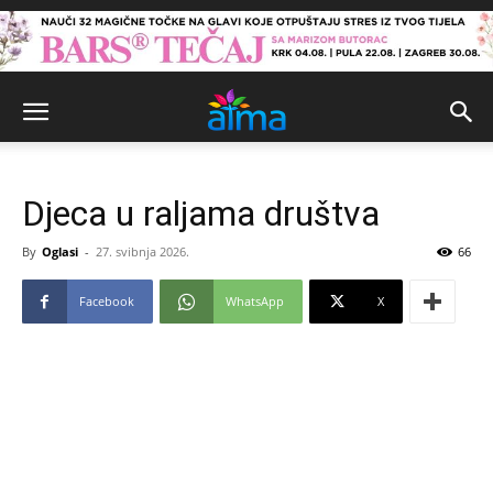
Djeca u raljama društva
By
Oglasi
-
27. svibnja 2026.
66
Facebook
WhatsApp
X