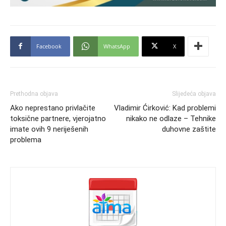
Facebook
WhatsApp
X
Prethodna objava
Slijedeća objava
Ako neprestano privlačite
Vladimir Ćirković: Kad problemi
toksične partnere, vjerojatno
nikako ne odlaze – Tehnike
imate ovih 9 neriješenih
duhovne zaštite
problema