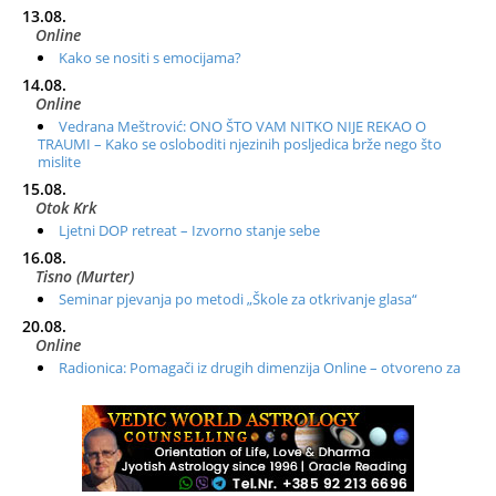
13.08.
Online
Kako se nositi s emocijama?
14.08.
Online
Vedrana Meštrović: ONO ŠTO VAM NITKO NIJE REKAO O
TRAUMI – Kako se osloboditi njezinih posljedica brže nego što
mislite
15.08.
Otok Krk
Ljetni DOP retreat – Izvorno stanje sebe
16.08.
Tisno (Murter)
Seminar pjevanja po metodi „Škole za otkrivanje glasa“
20.08.
Online
Radionica: Pomagači iz drugih dimenzija Online – otvoreno za
sve
21.08.
Zagreb+Online
Osnovni ThetaHealing® tečaj, Zagreb i Online
22.08.