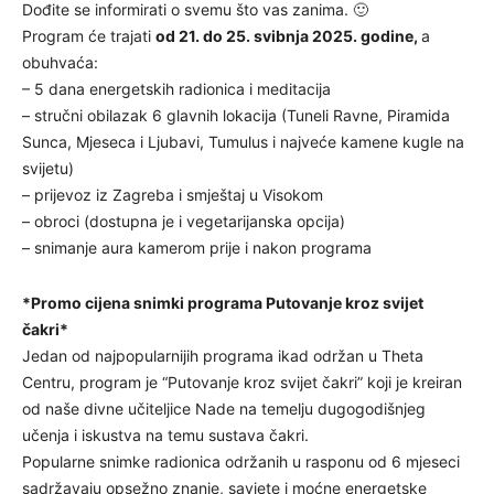
Dođite se informirati o svemu što vas zanima. 🙂
Program će trajati
od 21. do 25. svibnja 2025. godine,
a
obuhvaća:
– 5 dana energetskih radionica i meditacija
– stručni obilazak 6 glavnih lokacija (Tuneli Ravne, Piramida
Sunca, Mjeseca i Ljubavi, Tumulus i najveće kamene kugle na
svijetu)
– prijevoz iz Zagreba i smještaj u Visokom
– obroci (dostupna je i vegetarijanska opcija)
– snimanje aura kamerom prije i nakon programa
*Promo cijena snimki programa Putovanje kroz svijet
čakri*
Jedan od najpopularnijih programa ikad održan u Theta
Centru, program je “Putovanje kroz svijet čakri” koji je kreiran
od naše divne učiteljice Nade na temelju dugogodišnjeg
učenja i iskustva na temu sustava čakri.
Popularne snimke radionica održanih u rasponu od 6 mjeseci
sadržavaju opsežno znanje, savjete i moćne energetske