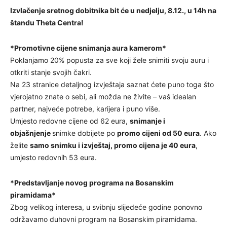
Izvlačenje sretnog dobitnika bit će u nedjelju, 8.12., u 14h na
štandu Theta Centra!
*Promotivne cijene snimanja aura kamerom*
Poklanjamo 20% popusta za sve koji žele snimiti svoju auru i
otkriti stanje svojih čakri.
Na 23 stranice detaljnog izvještaja saznat ćete puno toga što
vjerojatno znate o sebi, ali možda ne živite – vaš idealan
partner, najveće potrebe, karijera i puno više.
Umjesto redovne cijene od 62 eura,
snimanje i
objašnjenje
snimke dobijete po
promo cijeni od 50 eura
. Ako
želite
samo snimku i izvještaj, promo cijena je 40 eura
,
umjesto redovnih 53 eura.
*Predstavljanje novog programa na Bosanskim
piramidama*
Zbog velikog interesa, u svibnju slijedeće godine ponovno
održavamo duhovni program na Bosanskim piramidama.