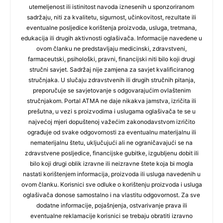
utemeljenost ili istinitost navoda iznesenih u sponzoriranom
sadržaju, niti za kvalitetu, sigurnost, učinkovitost, rezultate ili
eventualne posljedice korištenja proizvoda, usluga, tretmana,
edukacija ili drugih aktivnosti oglašivača. Informacije navedene u
ovom članku ne predstavljaju medicinski, zdravstveni,
farmaceutski, psihološki, pravni, financijski niti bilo koji drugi
stručni savjet. Sadržaj nije zamjena za savjet kvalificiranog
stručnjaka. U slučaju zdravstvenih ili drugih stručnih pitanja,
preporučuje se savjetovanje s odgovarajućim ovlaštenim
stručnjakom. Portal ATMA ne daje nikakva jamstva, izričita ili
prešutna, u vezi s proizvodima i uslugama oglašivača te se u
najvećoj mjeri dopuštenoj važećim zakonodavstvom izričito
ograđuje od svake odgovornosti za eventualnu materijalnu ili
nematerijalnu štetu, uključujući ali ne ograničavajući se na
zdravstvene posljedice, financijske gubitke, izgubljenu dobit ili
bilo koji drugi oblik izravne ili neizravne štete koja bi mogla
nastati korištenjem informacija, proizvoda ili usluga navedenih u
ovom članku. Korisnici sve odluke o korištenju proizvoda i usluga
oglašivača donose samostalno i na vlastitu odgovornost. Za sve
dodatne informacije, pojašnjenja, ostvarivanje prava ili
eventualne reklamacije korisnici se trebaju obratiti izravno