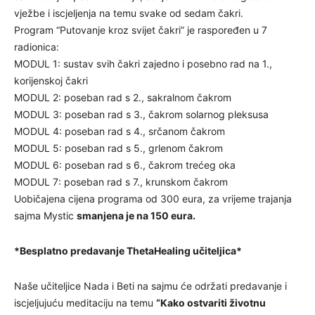
vježbe i iscjeljenja na temu svake od sedam čakri.
Program “Putovanje kroz svijet čakri” je raspoređen u 7
radionica:
MODUL 1: sustav svih čakri zajedno i posebno rad na 1.,
korijenskoj čakri
MODUL 2: poseban rad s 2., sakralnom čakrom
MODUL 3: poseban rad s 3., čakrom solarnog pleksusa
MODUL 4: poseban rad s 4., srčanom čakrom
MODUL 5: poseban rad s 5., grlenom čakrom
MODUL 6: poseban rad s 6., čakrom trećeg oka
MODUL 7: poseban rad s 7., krunskom čakrom
Uobičajena cijena programa od 300 eura, za vrijeme trajanja
sajma Mystic
smanjena je na 150 eura.
*Besplatno predavanje ThetaHealing učiteljica*
Naše učiteljice Nada i Beti na sajmu će održati predavanje i
iscjeljujuću meditaciju na temu
“Kako ostvariti životnu