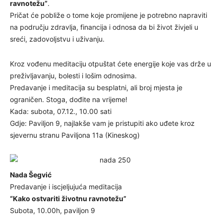
ravnotežu”
.
Pričat će pobliže o tome koje promijene je potrebno napraviti
na području zdravlja, financija i odnosa da bi život živjeli u
sreći, zadovoljstvu i uživanju.
Kroz vođenu meditaciju otpuštat ćete energije koje vas drže u
preživljavanju, bolesti i lošim odnosima.
Predavanje i meditacija su besplatni, ali broj mjesta je
ograničen. Stoga, dođite na vrijeme!
Kada: subota, 07.12., 10.00 sati
Gdje: Paviljon 9, najlakše vam je pristupiti ako uđete kroz
sjevernu stranu Paviljona 11a (Kineskog)
Nada Šegvić
Predavanje i iscjeljujuća meditacija
“Kako ostvariti životnu ravnotežu”
Subota, 10.00h, paviljon 9