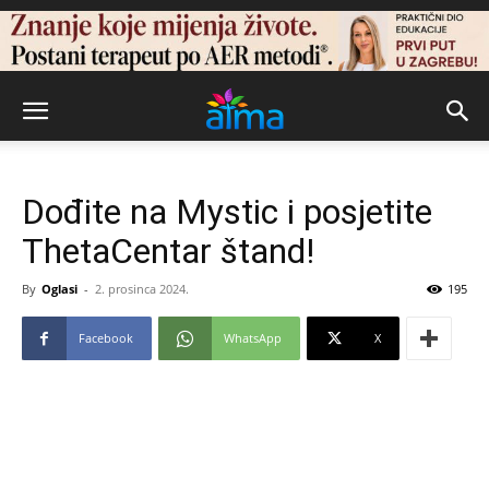
Dođite na Mystic i posjetite
ThetaCentar štand!
By
Oglasi
-
2. prosinca 2024.
195
Facebook
WhatsApp
X