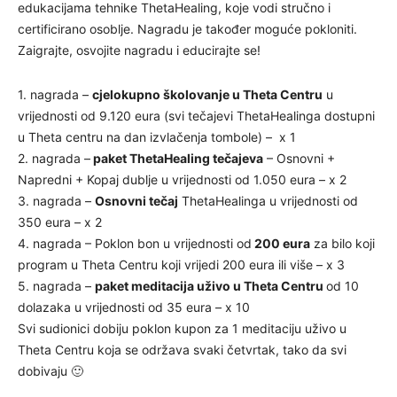
edukacijama tehnike ThetaHealing, koje vodi stručno i
certificirano osoblje. Nagradu je također moguće pokloniti.
Zaigrajte, osvojite nagradu i educirajte se!
1. nagrada –
cjelokupno školovanje u Theta Centru
u
vrijednosti od 9.120 eura (svi tečajevi ThetaHealinga dostupni
u Theta centru na dan izvlačenja tombole) – x 1
2. nagrada –
paket ThetaHealing tečajeva
– Osnovni +
Napredni + Kopaj dublje u vrijednosti od 1.050 eura – x 2
3. nagrada –
Osnovni tečaj
ThetaHealinga u vrijednosti od
350 eura – x 2
4. nagrada – Poklon bon u vrijednosti od
200 eura
za bilo koji
program u Theta Centru koji vrijedi 200 eura ili više – x 3
5. nagrada –
paket meditacija uživo u Theta Centru
od 10
dolazaka u vrijednosti od 35 eura – x 10
Svi sudionici dobiju poklon kupon za 1 meditaciju uživo u
Theta Centru koja se održava svaki četvrtak, tako da svi
dobivaju 🙂