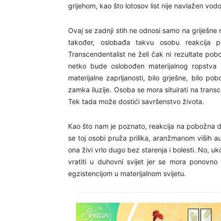
grijehom, kao što lotosov list nije navlažen vod
Ovaj se zadnji stih ne odnosi samo na griješne 
također, oslobađa takvu osobu reakcija p
Transcendentalist ne želi čak ni rezultate pobož
netko bude oslobođen materijalnog ropstva i
materijalne zaprljanosti, bilo grješne, bilo 
zamka iluzije. Osoba se mora situirati na transc
Tek tada može dostići savršenstvo života.
Kao što nam je poznato, reakcija na pobožna dje
se toj osobi pruža prilika, aranžmanom viših au
ona živi vrlo dugo bez starenja i bolesti. No, 
vratiti u duhovni svijet jer se mora ponovno
egzistencijom u materijalnom svijetu.