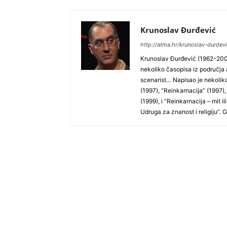
Krunoslav Đurđević
http://atma.hr/krunoslav-durdevi
Krunoslav Đurđević (1962-2007
nekoliko časopisa iz područja a
scenarist… Napisao je nekoliko
(1997), “Reinkarnacija” (1997),
(1999), i “Reinkarnacija – mit il
Udruga za znanost i religiju”. 