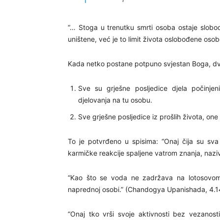
“… Stoga u trenutku smrti osoba ostaje slobodn
uništene, već je to limit života oslobođene osob
Kada netko postane potpuno svjestan Boga, dva
Sve su grješne posljedice djela počinje
djelovanja na tu osobu.
Sve grješne posljedice iz prošlih života, one k
To je potvrđeno u spisima: “Onaj čija su sva 
karmičke reakcije spaljene vatrom znanja, naz
“Kao što se voda ne zadržava na lotosovom 
naprednoj osobi.” (Chandogya Upanishada, 4.1
“Onaj tko vrši svoje aktivnosti bez vezanost