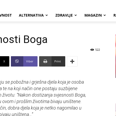
VNOST
ALTERNATIVA
ZDRAVLJE
MAGAZIN
R
nosti Boga
522
X
Viber
Print
ju se pobožna i grješna djela koja je osoba
a te na koji način one postaju suzbijene
životu: “Nakon dostizanja svjesnosti Boga,
 u ovom i prošlim životima bivaju uništene.
ačin, dobra djela koja je netko nagomilao u
bivaju uništena…”