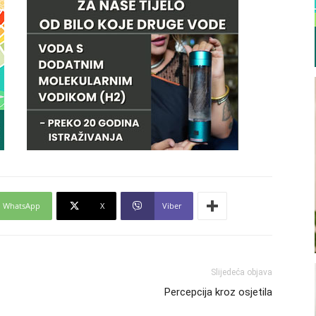
WhatsApp
X
Viber
Slijedeća objava
Percepcija kroz osjetila