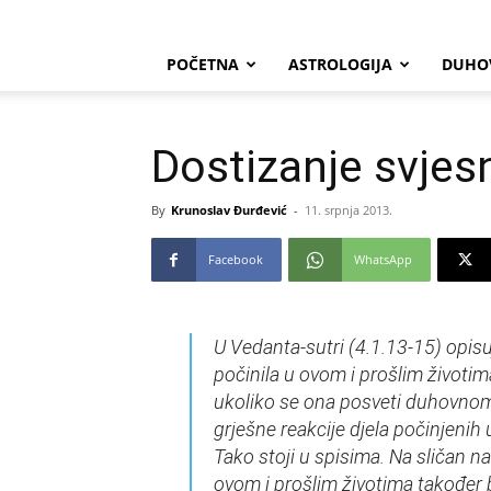
POČETNA
ASTROLOGIJA
DUHO
Dostizanje svjes
By
Krunoslav Đurđević
-
11. srpnja 2013.
Facebook
WhatsApp
U Vedanta-sutri (4.1.13-15) opisu
počinila u ovom i prošlim životim
ukoliko se ona posveti duhovnom 
grješne reakcije djela počinjenih
Tako stoji u spisima. Na sličan n
ovom i prošlim životima također 