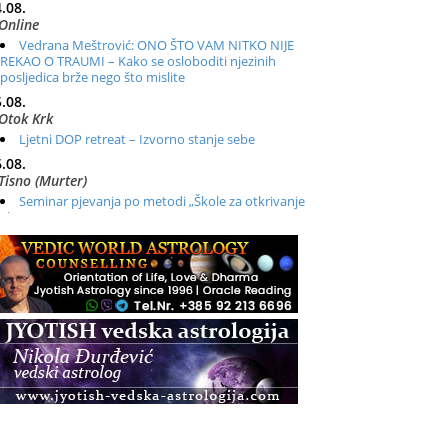
.08.
Online
Vedrana Meštrović: ONO ŠTO VAM NITKO NIJE
REKAO O TRAUMI – Kako se osloboditi njezinih
posljedica brže nego što mislite
.08.
Otok Krk
Ljetni DOP retreat – Izvorno stanje sebe
.08.
Tisno (Murter)
Seminar pjevanja po metodi „Škole za otkrivanje
glasa“
.08.
Online
Radionica: Pomagači iz drugih dimenzija Online –
otvoreno za sve
.08.
Zagreb+Online
Osnovni ThetaHealing® tečaj, Zagreb i Online
.08.
Pula
Access BARS®, otpusti stres
.08.