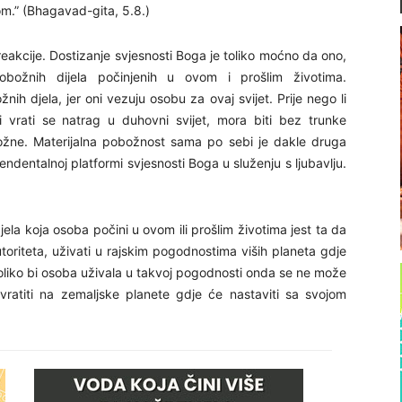
om.” (Bhagavad-gita, 5.8.)
reakcije. Dostizanje svjesnosti Boga je toliko moćno da ono,
obožnih dijela počinjenih u ovom i prošlim životima.
nih djela, jer oni vezuju osobu za ovaj svijet. Prije nego li
 vrati se natrag u duhovni svijet, mora biti bez trunke
pobožne. Materijalna pobožnost sama po sebi je dakle druga
endentalnoj platformi svjesnosti Boga u služenju s ljubavlju.
la koja osoba počini u ovom ili prošlim životima jest ta da
toriteta, uživati u rajskim pogodnostima viših planeta gdje
ukoliko bi osoba uživala u takvoj pogodnosti onda se ne može
 vratiti na zemaljske planete gdje će nastaviti sa svojom