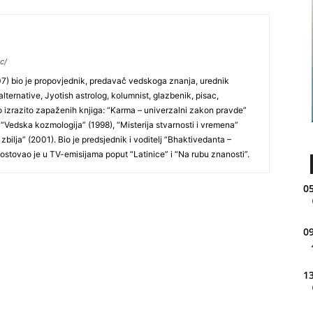
c/
) bio je propovjednik, predavač vedskoga znanja, urednik
lternative, Jyotish astrolog, kolumnist, glazbenik, pisac,
 izrazito zapaženih knjiga: “Karma – univerzalni zakon pravde”
 “Vedska kozmologija” (1998), “Misterija stvarnosti i vremena”
i zbilja” (2001). Bio je predsjednik i voditelj “Bhaktivedanta –
Gostovao je u TV-emisijama poput “Latinice” i “Na rubu znanosti”.
05
09
13