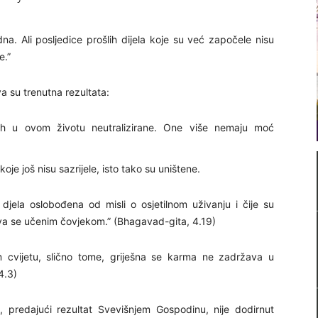
a. Ali posljedice prošlih dijela koje su već započele nisu
e.”
 su trenutna rezultata:
nih u ovom životu neutralizirane. One više nemaju moć
oje još nisu sazrijele, isto tako su uništene.
djela oslobođena od misli o osjetilnom uživanju i čije su
iva se učenim čovjekom.” (Bhagavad-gita, 4.19)
cvijetu, slično tome, griješna se karma ne zadržava u
4.3)
i, predajući rezultat Svevišnjem Gospodinu, nije dodirnut