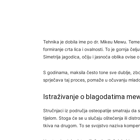
Tehnika je dobila ime po dr. Mikeu Mewu. Temelj
formiranje crta lica i ovalnosti. To je gornja čelju
Simetrija jagodica, očiju i jasnoća oblika ovise 
S godinama, maksila često tone sve dublje, zb
sprječava taj proces, pomaže u očuvanju mladost
Istraživanje o blagodatima me
Stručnjaci iz područja osteopatije smatraju da s
tijelom. Stoga će se u slučaju oštećenja ili dist
tkiva na drugom. To se svojstvo naziva kompenza