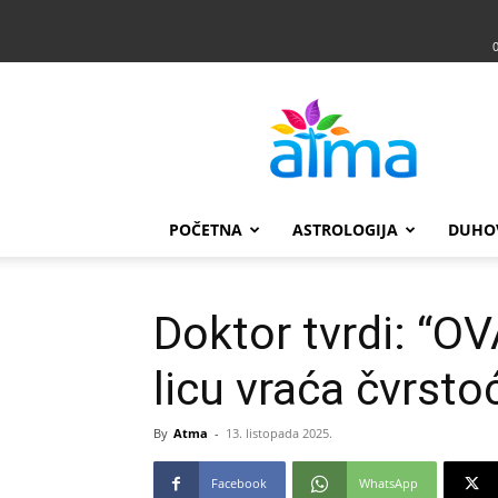
Atma
POČETNA
ASTROLOGIJA
DUHO
Doktor tvrdi: “O
licu vraća čvrsto
By
Atma
-
13. listopada 2025.
Facebook
WhatsApp