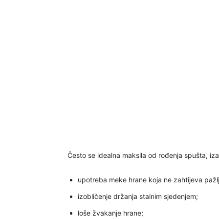
Često se idealna maksila od rođenja spušta, izaz
upotreba meke hrane koja ne zahtijeva pažlj
izobličenje držanja stalnim sjedenjem;
loše žvakanje hrane;