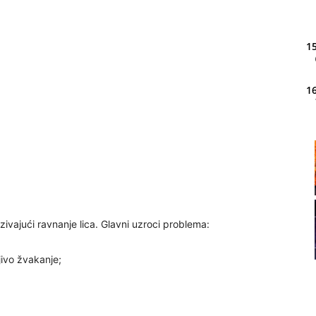
15
16
20
21
ivajući ravnanje lica. Glavni uzroci problema:
22
ivo žvakanje;
23