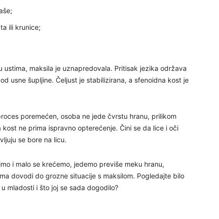
24
aše;
 ili krunice;
 u ustima, maksila je uznapredovala. Pritisak jezika održava
26
d usne šupljine. Čeljust je stabilizirana, a sfenoidna kost je
27
proces poremećen, osoba ne jede čvrstu hranu, prilikom
ost ne prima ispravno opterećenje. Čini se da lice i oči
29
ljuju se bore na licu.
imo i malo se krećemo, jedemo previše meku hranu,
ma dovodi do grozne situacije s maksilom. Pogledajte bilo
30
 u mladosti i što joj se sada dogodilo?
31