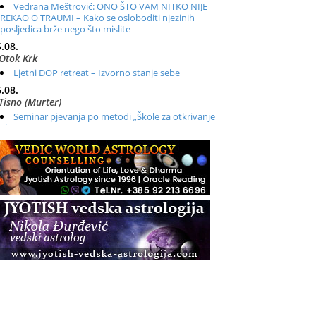
Vedrana Meštrović: ONO ŠTO VAM NITKO NIJE
REKAO O TRAUMI – Kako se osloboditi njezinih
posljedica brže nego što mislite
.08.
Otok Krk
Ljetni DOP retreat – Izvorno stanje sebe
.08.
Tisno (Murter)
Seminar pjevanja po metodi „Škole za otkrivanje
glasa“
.08.
Online
Radionica: Pomagači iz drugih dimenzija Online –
otvoreno za sve
.08.
Zagreb+Online
Osnovni ThetaHealing® tečaj, Zagreb i Online
.08.
Pula
Access BARS®, otpusti stres
.08.
Pula
Access Energetski Facelift®