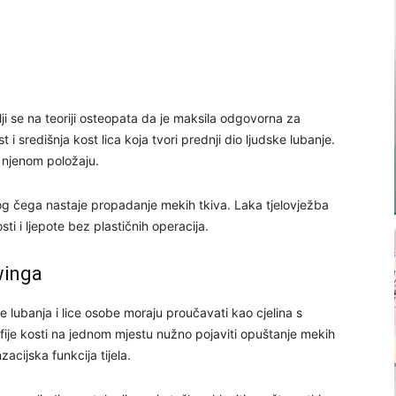
i se na teoriji osteopata da je maksila odgovorna za
st i središnja kost lica koja tvori prednji dio ljudske lubanje.
o njenom položaju.
og čega nastaje propadanje mekih tkiva. Laka tjelovježba
i i ljepote bez plastičnih operacija.
winga
e lubanja i lice osobe moraju proučavati kao cjelina s
rofije kosti na jednom mjestu nužno pojaviti opuštanje mekih
cijska funkcija tijela.