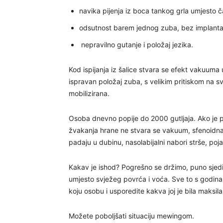
navika pijenja iz boca tankog grla umjesto č
odsutnost barem jednog zuba, bez implantata
nepravilno gutanje i položaj jezika.
Kod ispijanja iz šalice stvara se efekt vakuuma
ispravan položaj zuba, s velikim pritiskom na svo
mobilizirana.
Osoba dnevno popije do 2000 gutljaja. Ako je 
žvakanja hrane ne stvara se vakuum, sfenoidna k
padaju u dubinu, nasolabijalni nabori strše, pojav
Kakav je ishod? Pogrešno se držimo, puno sjed
umjesto svježeg povrća i voća. Sve to s godina
koju osobu i usporedite kakva joj je bila maksila
Možete poboljšati situaciju mewingom.