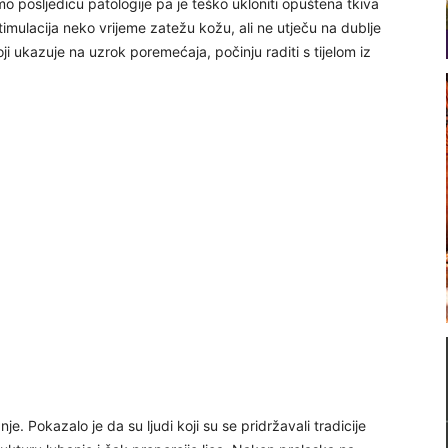
amo posljedicu patologije pa je teško ukloniti opuštena tkiva
ulacija neko vrijeme zatežu kožu, ali ne utječu na dublje
i ukazuje na uzrok poremećaja, počinju raditi s tijelom iz
nje. Pokazalo je da su ljudi koji su se pridržavali tradicije