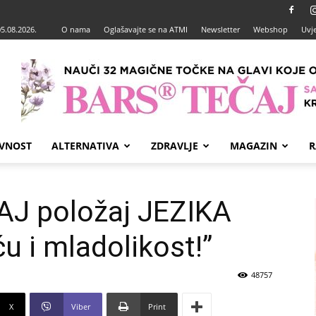
05.08.2026.
O nama
Oglašavajte se na ATMI
Newsletter
Webshop
Uvje
VNOST
ALTERNATIVA
ZDRAVLJE
MAGAZIN
R
VAJ položaj JEZIKA
ću i mladolikost!”
48757
X
Viber
Print