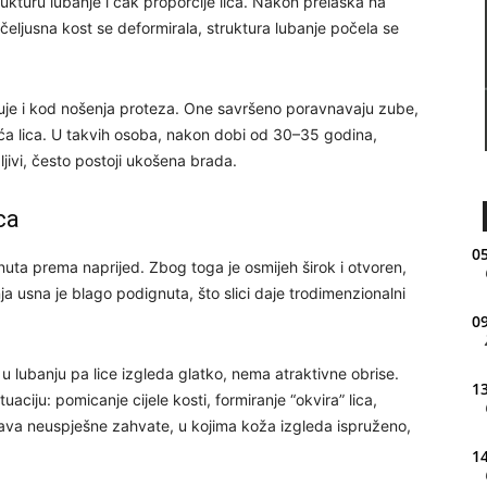
trukturu lubanje i čak proporcije lica. Nakon prelaska na
čeljusna kost se deformirala, struktura lubanje počela se
ljuje i kod nošenja proteza. One savršeno poravnavaju zube,
a lica. U takvih osoba, nakon dobi od 30–35 godina,
dljivi, često postoji ukošena brada.
ca
05
rnuta prema naprijed. Zbog toga je osmijeh širok i otvoren,
ja usna je blago podignuta, što slici daje trodimenzionalni
09
o u lubanju pa lice izgleda glatko, nema atraktivne obrise.
13
tuaciju: pomicanje cijele kosti, formiranje “okvira” lica,
java neuspješne zahvate, u kojima koža izgleda ispruženo,
14