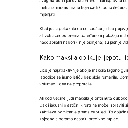
svog naroda i jeli čvrstu hranu imali ispravnu s
meku rafiniranu hranu koja sadrži puno šećera, 
mijenjati.
Studije su pokazale da se spuštanje lica pojav
ali vuku osobu prema određenom položaju mišić
nasolabijalni nabori (linije osmjeha) su jasnije vi
Kako maksila oblikuje ljepotu li
Lice je najatraktivnije ako je maksila lagano gu
jagodice se jasno ističu bez sloja rumenila. Gorn
volumen i idealne proporcije.
Ali kod većine ljudi maksila je pritisnuta dubok
Čak i iskusni plastični kirurg ne može ispraviti si
zahtijeva pomicanje prema naprijed. To objašn
zajedno s borama nestaju predivne rupice.