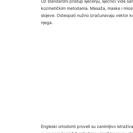
Uz standardni pristup liječenju, liječnici vide s
kozmetičkim metodama. Masaža, maske i miostim
slojeve. Osteopati nužno izračunavaju vektor koj
njega.
Engleski ortodonti proveli su zanimljivo istraživa