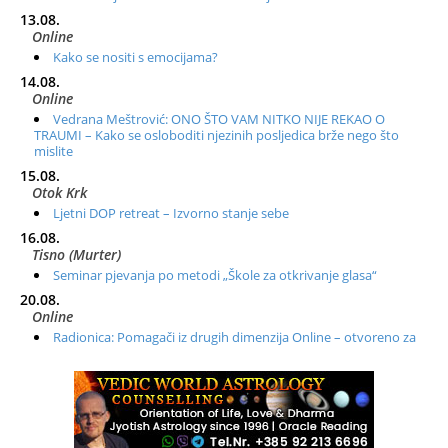
13.08.
Online
Kako se nositi s emocijama?
14.08.
Online
Vedrana Meštrović: ONO ŠTO VAM NITKO NIJE REKAO O
TRAUMI – Kako se osloboditi njezinih posljedica brže nego što
mislite
15.08.
Otok Krk
Ljetni DOP retreat – Izvorno stanje sebe
16.08.
Tisno (Murter)
Seminar pjevanja po metodi „Škole za otkrivanje glasa“
20.08.
Online
Radionica: Pomagači iz drugih dimenzija Online – otvoreno za
sve
21.08.
Zagreb+Online
Osnovni ThetaHealing® tečaj, Zagreb i Online
22.08.