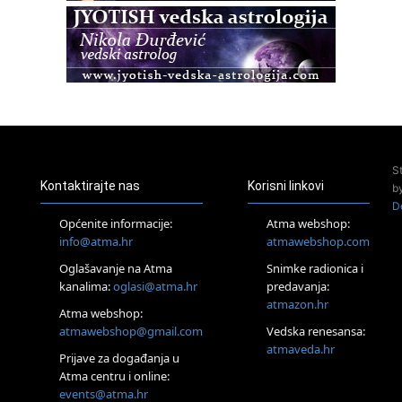
Pula
Access BARS®, otpusti stres
23.08.
Pula
Access Energetski Facelift®
24.08.
Zagreb
Pjesma srca / Zagreb
Online
S
Tečaj Višeg Vodstva, razvijanja intuicije i Akaša zapisa
Kontaktirajte nas
Korisni linkovi
b
25.08.
D
Online
Općenite informacije:
Atma webshop:
Upisi u program Profesionalni hipnoterapeut — nova
info@atma.hr
atmawebshop.com
generacija kreće 25.08. 2026.
Oglašavanje na Atma
Snimke radionica i
26.08.
Online
kanalima:
oglasi@atma.hr
predavanja:
Postanite Nositelj Vibracije Nove Zemlje
atmazon.hr
Atma webshop:
27.08.
atmawebshop@gmail.com
Vedska renesansa:
Visoko
atmaveda.hr
Prijave za događanja u
Alemka Dauskardt – Jednodnevna radionica sistemskih
konstelacija
Atma centru i online:
events@atma.hr
29.08.