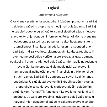
Oglasi
https://atma.hr/oglasi/
Ovaj članak predstavlja sponzorirani (plaćeni) promotivni sadržaj
u skladu s važećim propisima o medijima i oglašavanju. Sadržaj
je izradio i odobrio oglašivač te isti u cijelosti odražava njegove
stavove, tvrdnje, ponude i informacije. Portal ATMA ne preuzima
odgovornost za točnost, potpunost, zakonitost, znanstvenu
utemeljenost ili istinitost navoda iznesenih u sponzoriranom
sadržaju, niti za kvalitetu, sigurnost, učinkovitost, rezultate ili
eventualne posljedice korištenja proizvoda, usluga, tretmana,
edukacija ili drugih aktivnosti oglašivača. Informacije navedene u
ovom članku ne predstavljaju medicinski, zdravstveni,
farmaceutski, psihološki, pravni, financijski niti bilo koji drugi
stručni savjet. Sadržaj nije zamjena za savjet kvalificiranog
stručnjaka. U slučaju zdravstvenih ili drugih stručnih pitanja,
preporučuje se savjetovanje s odgovarajućim ovlaštenim
stručnjakom. Portal ATMA ne daje nikakva jamstva, izričita ili
prešutna, u vezi s proizvodima i uslugama oglašivača te se u
najvećoj mjeri dopuštenoj važećim zakonodavstvom izričito
ograđuje od svake odgovornosti za eventualnu materijalnu ili