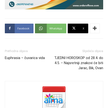
Facebook
WhatsApp
X
Prethodna objava
Slijedeća objava
Euphrasia – čuvarica vida
TJEDNI HOROSKOP od 28.4. do
4.5. – Najsretniji znakovi će biti
Jarac, Bik, Ovan