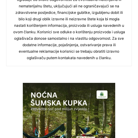
nematerijalnu štetu, uključujući ali ne ograničavajući se na
zdravstvene posljedice, financijske gubitke, izgubljenu dobit ili
bilo koji drugi oblik izravne ili neizravne štete koja bi mogla
nastati korištenjem informacija, proizvoda ili usluga navedenih u
ovom članku. Korisnici sve odluke o korištenju proizvoda i usluga
oglašivača donose samostalno i na vlastitu odgovornost. Za sve
dodatne informacije, pojašnjenja, ostvarivanje prava ili
eventualne reklamacije korisnici se trebaju obratiti izravno
oglašivaču putem kontakata navedenih u članku.