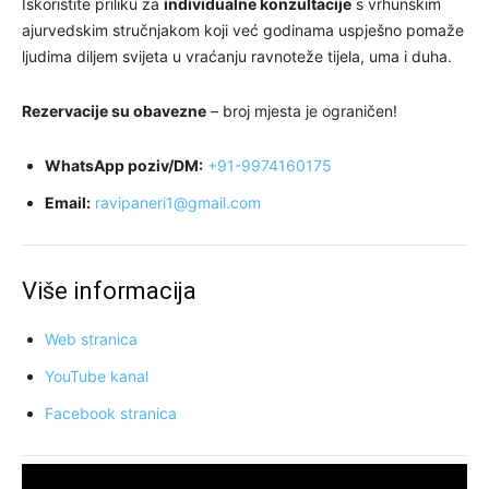
Iskoristite priliku za
individualne konzultacije
s vrhunskim
ajurvedskim stručnjakom koji već godinama uspješno pomaže
ljudima diljem svijeta u vraćanju ravnoteže tijela, uma i duha.
Rezervacije su obavezne
– broj mjesta je ograničen!
WhatsApp poziv/DM:
+91-9974160175
Email:
ravipaneri1@gmail.com
Više informacija
Web stranica
YouTube kanal
Facebook stranica