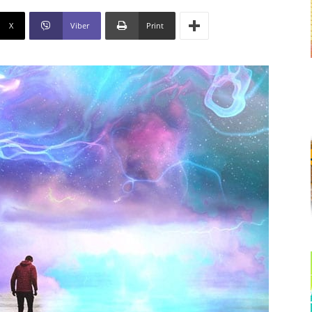
X
Viber
Print