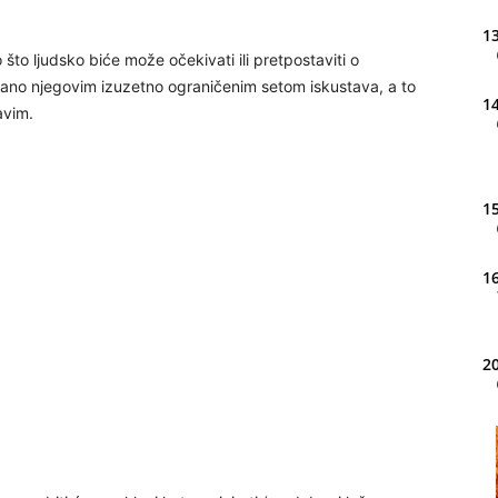
13
 što ljudsko biće može očekivati ili pretpostaviti o
irano njegovim izuzetno ograničenim setom iskustava, a to
14
avim.
15
16
20
21