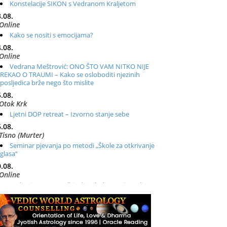
Konstelacije SIKON s Vedranom Kraljetom
.08.
Online
Kako se nositi s emocijama?
.08.
Online
Vedrana Meštrović: ONO ŠTO VAM NITKO NIJE
REKAO O TRAUMI – Kako se osloboditi njezinih
posljedica brže nego što mislite
.08.
Otok Krk
Ljetni DOP retreat – Izvorno stanje sebe
.08.
Tisno (Murter)
Seminar pjevanja po metodi „Škole za otkrivanje
glasa“
.08.
Online
Radionica: Pomagači iz drugih dimenzija Online –
otvoreno za sve
.08.
Zagreb+Online
Osnovni ThetaHealing® tečaj, Zagreb i Online