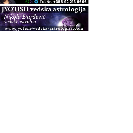
.08.
Zagreb
Osnovna radionica za izscjeljivanje pranom (Basic
Pranic Healing course)
Pula
Access BARS®, otpusti stres
.08.
Pula
Access Energetski Facelift®
.08.
Zagreb
Pjesma srca / Zagreb
Online
Tečaj Višeg Vodstva, razvijanja intuicije i Akaša
zapisa
.08.
Online
Upisi u program Profesionalni hipnoterapeut —
nova generacija kreće 25.08. 2026.
.08.
Online
Postanite Nositelj Vibracije Nove Zemlje