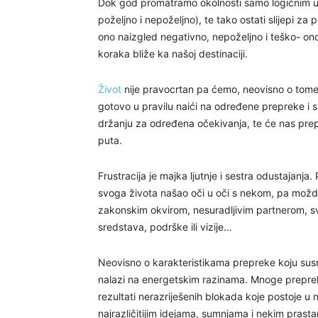
Dok god promatramo okolnosti samo logičnim umo
poželjno i nepoželjno), te tako ostati slijepi z
ono naizgled negativno, nepoželjno i teško- ono 
koraka bliže ka našoj destinaciji.
Život
nije pravocrtan pa ćemo, neovisno o tome 
gotovo u pravilu naići na određene prepreke i s
držanju za određena očekivanja, te će nas prepr
puta.
Frustracija je majka ljutnje i sestra odustajanj
svoga života našao oči u oči s nekom, pa mož
zakonskim okvirom, nesuradljivim partnerom, s
sredstava, podrške ili vizije…
Neovisno o karakteristikama prepreke koju susr
nalazi na energetskim razinama. Mnoge preprek
rezultati nerazriješenih blokada koje postoje u
najrazličitijim idejama, sumnjama i nekim prasta