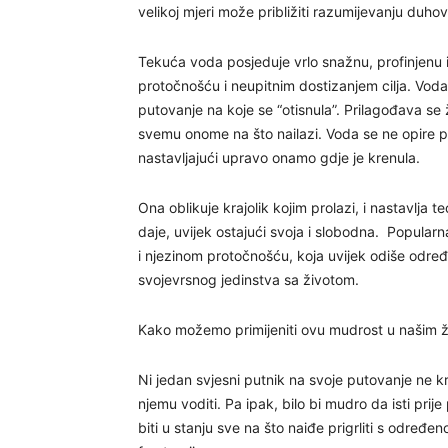
velikoj mjeri može približiti razumijevanju duho
Tekuća voda posjeduje vrlo snažnu, profinjenu i 
protočnošću i neupitnim dostizanjem cilja. Voda
putovanje na koje se “otisnula”. Prilagođava se 
svemu onome na što nailazi. Voda se ne opire 
nastavljajući upravo onamo gdje je krenula.
Ona oblikuje krajolik kojim prolazi, i nastavlja 
daje, uvijek ostajući svoja i slobodna. Popularn
i njezinom protočnošću, koja uvijek odiše odre
svojevrsnog jedinstva sa životom.
Kako možemo primijeniti ovu mudrost u našim ž
Ni jedan svjesni putnik na svoje putovanje ne 
njemu voditi. Pa ipak, bilo bi mudro da isti pri
biti u stanju sve na što naiđe prigrliti s određ