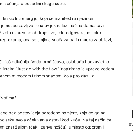
vnih učenja u pozadini druge sutre.
fleksibilnu energiju, koja se manifestira njezinom
 je nezaustavljiva- ona uvijek nalazi načina da nastavi
životu i spremno oblikuje svoj tok, odgovarajući tako
preprekama, ona se s njima suočava pa ih mudro zaobilazi,
teći- još odlučnija. Voda pročišćava, oslobađa i bezuvjetno
a izreka “Just go with the flow.” inspirirana je upravo vodom
đenom mirnoćom i tihom snagom, koja proizlazi iz
ivotima?
kreće bez postavljanja određene namjere, koja će ga na
je polaska svoja očekivanja ostavi kod kuće. Na taj način će
09
enom znatiželjom (čak i zahvalnošću), umjesto otporom i