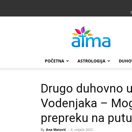
Atma
POČETNA
ASTROLOGIJA
DUHO
Drugo duhovno u
Vodenjaka – Mog
prepreku na put
By
Ana Matorić
-
6. veljače 2023.