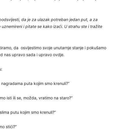
27
podsvijesti, da je za ulazak potreban jedan put, a za
uznemireni i pitate se kako izaći. U strahu ste i tražite
29
tiramo, da osvijestimo svoje unutarnje stanje i pokušamo
red nas upravo sada i upravo ovdje.
u:
ti nagradama puta kojim smo krenuli?”
30
mo isti ili se, možda, vratimo na staro?”
31
slima putu kojim smo krenuli?”
28
mo stići?”