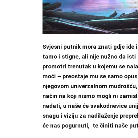
Svjesni putnik mora znati gdje ide i
tamo i stigne, ali nije nužno da ist
promotri trenutak u kojemu se nala
moći – preostaje mu se samo opust
njegovom univerzalnom mudrošću, is
način na koji nismo mogli ni zamis
nadati, u naše će svakodnevice uni
snagu i viziju za nadilaženje prepr
će nas pogurnuti, te činiti naše pu