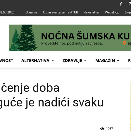
08.08.2026.
O nama
Oglašavajte se na ATMI
Newsletter
Webshop
Uvje
VNOST
ALTERNATIVA
ZDRAVLJE
MAGAZIN
R
čenje doba
uće je nadići svaku
u
1967