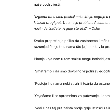
naše podsvijesti.
“Izgleda da u umu postoji neka ideja, negdje u 
izlazak drugi put. U tome je problem. Postanete 
način da izađete. A gdje ste ušli?” – Osho
Svaka prepreka je prilika da zastanemo i reflek
razumjeti što je to u nama što ju je postavilo p
Pitanja koja nam u tom smislu mogu koristiti jes
“Smatramo li da smo dovoljno vrijedni svjedoči
“Postoje li u nama neki strah ili težnja da ostane
“Osjećamo li se spremnima za putovanje, i dora
“Vodi li nas taj put zaista ondje gdje istinski želi