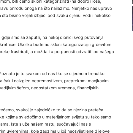
m, biti ćemo skloni kategorizirati (na dobro i loše,
22
a pravu prirodu onoga na što nailazimo. Nerijetko nas upravo
što bismo voljeli izbjeći pod svaku cijenu, vodi i nekoliko
gdje smo se zaputili, na nekoj dionici svog putovanja
23
kretnice. Ukoliko budemo skloni kategorizaciji i grčevitom
eke frustrirati, a možda i u potpunosti odvratiti od našega
24
a. Poznato je to svakom od nas tko se u jednom trenutku
da čak i naizgled nepremostivom, preprekom: manjkavim
vadljivim šefom, nedostatkom vremena, financijskih
25
ećemo, svakoj je zajedničko to da se njezina preteča
e kojima svjedočimo u materijalnom svijetu su tako samo
26
 nama. Iste služe našem rastu, suočavajući nas s
rim uvjerenjima, koje zauzimaju još neosvijetljene dijelove