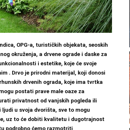
endica, OPG-a, turističkih objekata, seoskih
dnog okruženja, a drvene ograde i daske za
nkcionalnosti i estetike, koje će svoje
im . Drvo je prirodni materijal, koji donosi
 vrhunskih drvenih ograda, koje ima tvrtka
mogu postati prave male oaze za
urati privatnost od vanjskih pogleda ili
i ljudi u svoja dvorišta, sve to mogu
še, uz to će dobiti kvalitetu i dugotrajnost
tu podrobno ćemo razmotriti