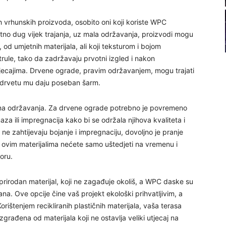
22
ih vrhunskih proizvoda, osobito oni koji koriste WPC
zetno dug vijek trajanja, uz mala održavanja, proizvodi mogu
23
 od umjetnih materijala, ali koji teksturom i bojom
trule, tako da zadržavaju prvotni izgled i nakon
ecajima. Drvene ograde, pravim održavanjem, mogu trajati
24
 drvetu mu daju poseban šarm.
alna održavanja. Za drvene ograde potrebno je povremeno
a ili impregnacija kako bi se održala njihova kvaliteta i
 ne zahtijevaju bojanje i impregnaciju, dovoljno je pranje
25
 ovim materijalima nećete samo uštedjeti na vremenu i
oru.
26
rirodan materijal, koji ne zagađuje okoliš, a WPC daske su
ana. Ove opcije čine vaš projekt ekološki prihvatljivim, a
27
rištenjem recikliranih plastičnih materijala, vaša terasa
građena od materijala koji ne ostavlja veliki utjecaj na