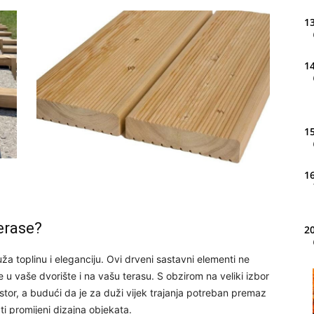
13
14
15
16
erase?
20
ruža toplinu i eleganciju. Ovi drveni sastavni elementi ne
 u vaše dvorište i na vašu terasu. S obzirom na veliki izbor
21
prostor, a budući da je za duži vijek trajanja potreban premaz
ti promijeni dizajna objekata.