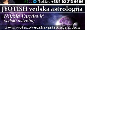
.08.
Pula
Access BARS®, otpusti stres
.08.
Pula
Access Energetski Facelift®
.08.
Zagreb
Pjesma srca / Zagreb
Online
Tečaj Višeg Vodstva, razvijanja intuicije i Akaša
zapisa
.08.
Online
Upisi u program Profesionalni hipnoterapeut —
nova generacija kreće 25.08. 2026.
.08.
Online
Postanite Nositelj Vibracije Nove Zemlje
.08.
Visoko
Alemka Dauskardt – Jednodnevna radionica