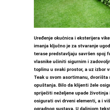
Uređenje okućnica i eksterijera vik
imanja ključno je za stvaranje ugo
terase predstavljaju savršen spoj fu
vlasnike učiniti sigurnim i zadovoljn
toplinu u svaki prostor, a uz izbor
Teak u svom asortimanu, dvorišta 
opuštanja. Bilo da klijenti žele osig
spriječiti neželjene upade životinja 
osigurati ovi drveni elementi, a i vi
ogradnog sustava. U daljnjom teks