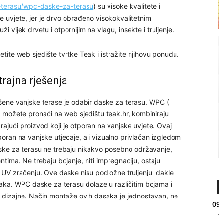
a-terasu/wpc-daske-za-terasu
) su visoke kvalitete i
e uvjete, jer je drvo obrađeno visokokvalitetnim
i vijek drvetu i otpornijim na vlagu, insekte i truljenje.
tite web sjedište tvrtke Teak i istražite njihovu ponudu.
trajna rješenja
ršene vanjske terase je odabir daske za terasu. WPC (
 možete pronaći na web sjedištu teak.hr, kombiniraju
varajući proizvod koji je otporan na vanjske uvjete. Ovaj
tporan na vanjske utjecaje, ali vizualno privlačan izgledom
aske za terasu ne trebaju nikakvo posebno održavanje,
tima. Ne trebaju bojanje, niti impregnaciju, ostaju
a UV zračenju. Ove daske nisu podložne truljenju, dakle
aka. WPC daske za terasu dolaze u različitim bojama i
te dizajne. Način montaže ovih dasaka je jednostavan, ne
09