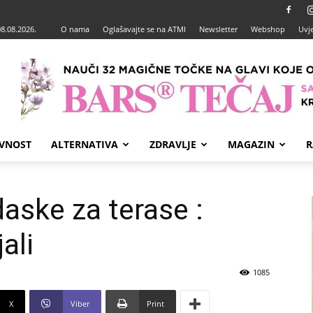
08.08.2026.
O nama
Oglašavajte se na ATMI
Newsletter
Webshop
Uvje
VNOST
ALTERNATIVA
ZDRAVLJE
MAGAZIN
R
aske za terase :
ali
1085
X
Viber
Print