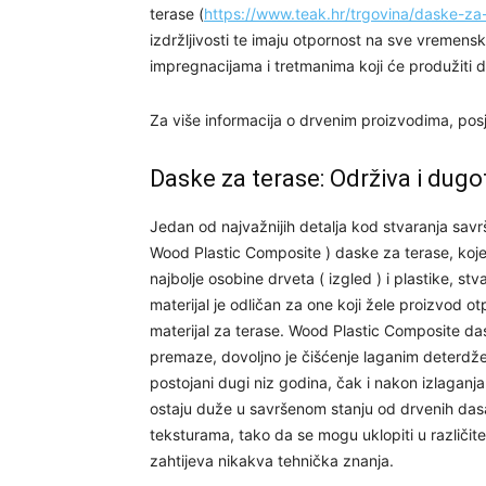
terase (
https://www.teak.hr/trgovina/daske-z
izdržljivosti te imaju otpornost na sve vremensk
impregnacijama i tretmanima koji će produžiti duž
Za više informacija o drvenim proizvodima, posje
Daske za terase: Održiva i dugo
Jedan od najvažnijih detalja kod stvaranja sav
Wood Plastic Composite ) daske za terase, koje
najbolje osobine drveta ( izgled ) i plastike, st
materijal je odličan za one koji žele proizvod o
materijal za terase. Wood Plastic Composite d
premaze, dovoljno je čišćenje laganim deterdžen
postojani dugi niz godina, čak i nakon izlaganj
ostaju duže u savršenom stanju od drvenih das
teksturama, tako da se mogu uklopiti u različi
zahtijeva nikakva tehnička znanja.