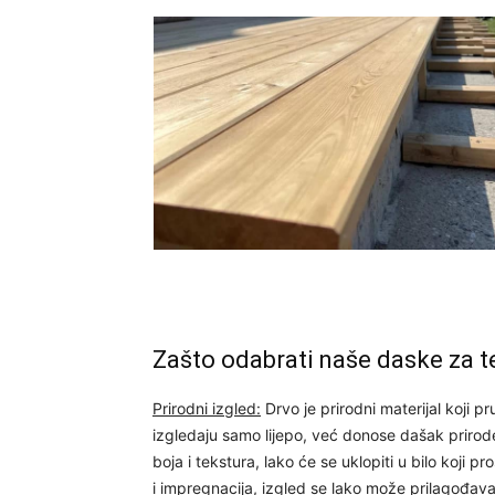
Zašto odabrati naše daske za t
Prirodni izgled:
Drvo je prirodni materijal koji p
izgledaju samo lijepo, već donose dašak prirode
boja i tekstura, lako će se uklopiti u bilo koji 
i impregnacija, izgled se lako može prilagođava