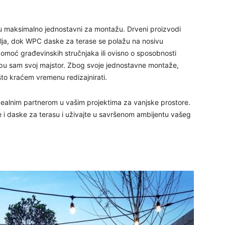
29
u maksimalno jednostavni za montažu. Drveni proizvodi
melja, dok WPC daske za terase se polažu na nosivu
omoć građevinskih stručnjaka ili ovisno o sposobnosti
ipu sam svoj majstor. Zbog svoje jednostavne montaže,
 što kraćem vremenu redizajnirati.
 idealnim partnerom u vašim projektima za vanjske prostore.
e i daske za terasu i uživajte u savršenom ambijentu vašeg
30
31
28
05