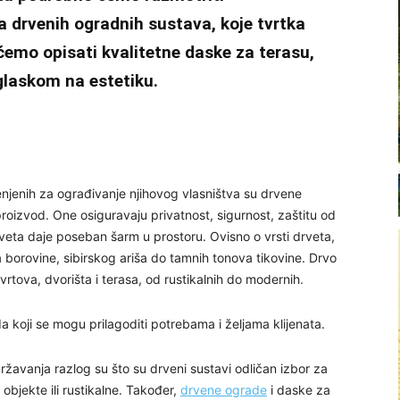
ta drvenih ogradnih sustava, koje tvrtka
ćemo opisati kvalitetne daske za terasu,
glaskom na estetiku.
enjenih za ograđivanje njihovog vlasništva su drvene
proizvod. One osiguravaju privatnost, sigurnost, zaštitu od
veta daje poseban šarm u prostoru. Ovisno o vrsti drveta,
ova borovine, sibirskog ariša do tamnih tonova tikovine. Drvo
ove vrtova, dvorišta i terasa, od rustikalnih do modernih.
a koji se mogu prilagoditi potrebama i željama klijenata.
ržavanja razlog su što su drveni sustavi odličan izbor za
bjekte ili rustikalne. Također,
drvene ograde
i daske za