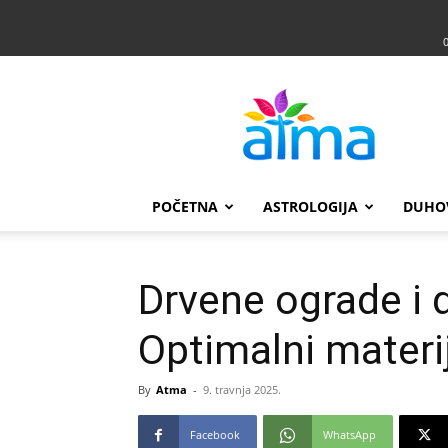
Atma
POČETNA
ASTROLOGIJA
DUHO
Drvene ograde i d
Optimalni materij
By
Atma
-
9. travnja 2025.
Facebook
WhatsApp