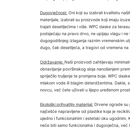
Dugovječnost:
Oni koji su izabrali kvalitetu naš
materijale, izabrali su proizvode koji imaju izu
trajati desetljećima i više. WPC daske za terasu,
podsjećaju na pravo drvo, ne upijaju vlagu i ne 
dugogodišnjeg izlaganja raznim vremenskim utj
dugo, čak desetljeća, a tragovi od vremena na
Održavanje:
Naši proizvodi zahtijevaju minim
obnavljanje površinskog sloja nanošenjem premaz
spriječilo truljenje te promjena boje. WPC daske
mlakom vode ili blagim deterdžentima. Dakle, s
novcu, već ćete uživati u lijepo uređenom prost
Ekološki prihvatljiv materijal:
Drvene ograde su p
najčešće napravljene od plastike koja je reciklir
ujedno i funkcionalnim i estetski oku ugodnim. Ko
neće biti samo funkcionalna i dugovječna, već iz