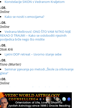
Konstelacije SIKON s Vedranom Kraljetom
.08.
Online
Kako se nositi s emocijama?
.08.
Online
Vedrana Meštrović: ONO ŠTO VAM NITKO NIJE
REKAO O TRAUMI – Kako se osloboditi njezinih
posljedica brže nego što mislite
.08.
Otok Krk
Ljetni DOP retreat – Izvorno stanje sebe
.08.
Tisno (Murter)
Seminar pjevanja po metodi „Škole za otkrivanje
glasa“
.08.
Online
Radionica: Pomagači iz drugih dimenzija Online –
otvoreno za sve
.08.
Zagreb+Online
Osnovni ThetaHealing® tečaj, Zagreb i Online