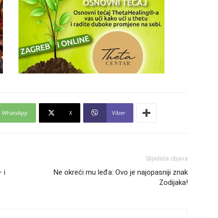
29
30
31
WhatsApp
X
Viber
28
05
Slijedeća objava
 i
Ne okreći mu leđa: Ovo je najopasniji znak
Zodijaka!
06