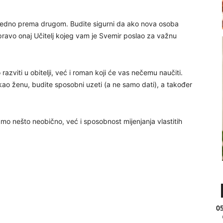
a jedno prema drugom. Budite sigurni da ako nova osoba
pravo onaj Učitelj kojeg vam je Svemir poslao za važnu
azviti u obitelji, već i roman koji će vas nečemu naučiti.
 kao ženu, budite sposobni uzeti (a ne samo dati), a također
e samo nešto neobično, već i sposobnost mijenjanja vlastitih
05