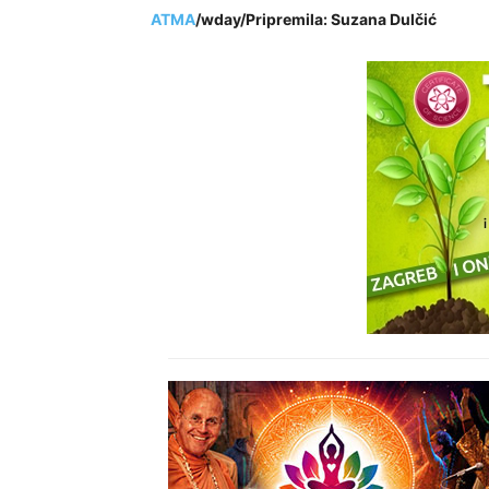
ATMA
/wday/Pripremila: Suzana Dulčić