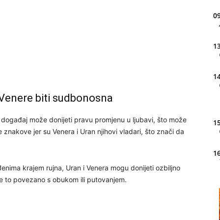
09
13
14
 Venere biti sudbonosna
 događaj može donijeti pravu promjenu u ljubavi, što može
15
 znakove jer su Venera i Uran njihovi vladari, što znači da
16
nima krajem rujna, Uran i Venera mogu donijeti ozbiljno
je to povezano s obukom ili putovanjem.
20