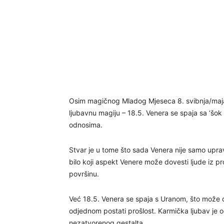
Osim magičnog Mladog Mjeseca 8. svibnja/maja,
ljubavnu magiju – 18.5. Venera se spaja sa ‘šok
odnosima.
Stvar je u tome što sada Venera nije samo upravi
bilo koji aspekt Venere može dovesti ljude iz pro
površinu.
Već 18.5. Venera se spaja s Uranom, što može d
odjednom postati prošlost. Karmička ljubav je 
nezatvorenog gestalta.