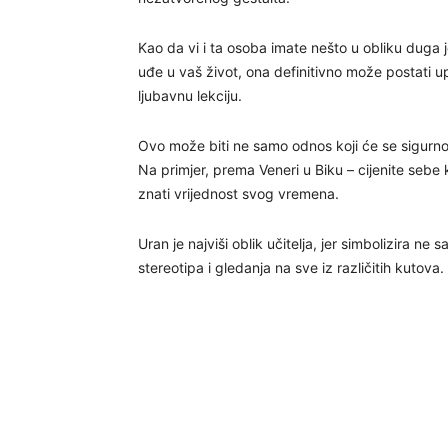
Kao da vi i ta osoba imate nešto u obliku dug
uđe u vaš život, ona definitivno može postati u
ljubavnu lekciju.
Ovo može biti ne samo odnos koji će se sigurno r
Na primjer, prema Veneri u Biku – cijenite sebe
znati vrijednost svog vremena.
Uran je najviši oblik učitelja, jer simbolizira n
stereotipa i gledanja na sve iz različitih kutova.