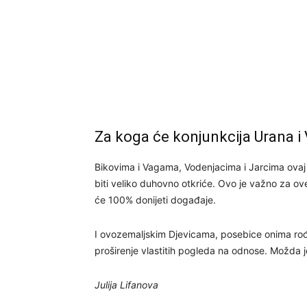
Za koga će konjunkcija Urana i
Bikovima i Vagama, Vodenjacima i Jarcima ovaj
biti veliko duhovno otkriće. Ovo je važno za ove
će 100% donijeti događaje.
I ovozemaljskim Djevicama, posebice onima rođe
proširenje vlastitih pogleda na odnose. Možda 
Julija Lifanova