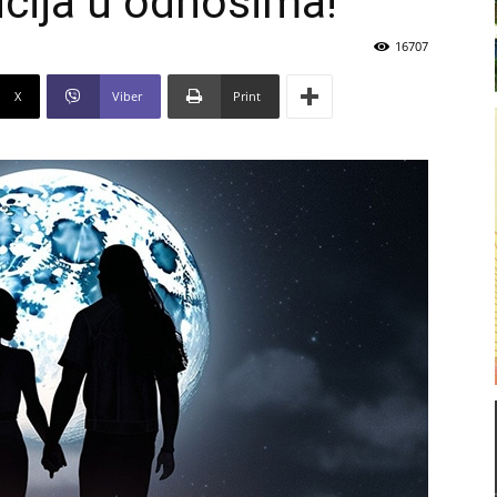
cija u odnosima!
16707
X
Viber
Print