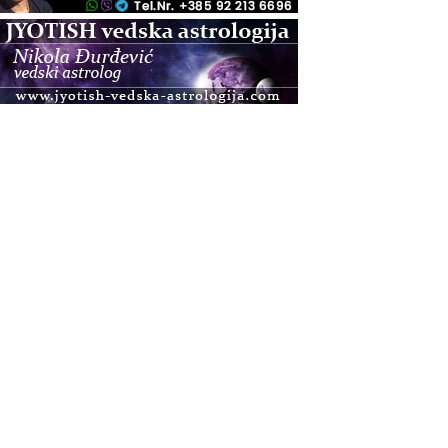
.08.
Zagreb+Online
Osnovni ThetaHealing® tečaj, Zagreb i Online
.08.
Pula
Access BARS®, otpusti stres
.08.
Pula
Access Energetski Facelift®
.08.
Zagreb
Pjesma srca / Zagreb
Online
Tečaj Višeg Vodstva, razvijanja intuicije i Akaša
zapisa
.08.
Online
Postanite Nositelj Vibracije Nove Zemlje
.08.
Visoko
Alemka Dauskardt – Jednodnevna radionica
sistemskih konstelacija