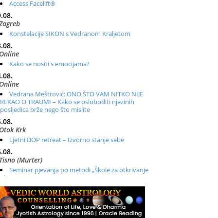
Access Facelift®
.08.
Zagreb
Konstelacije SIKON s Vedranom Kraljetom
.08.
Online
Kako se nositi s emocijama?
.08.
Online
Vedrana Meštrović: ONO ŠTO VAM NITKO NIJE
REKAO O TRAUMI – Kako se osloboditi njezinih
posljedica brže nego što mislite
.08.
Otok Krk
Ljetni DOP retreat – Izvorno stanje sebe
.08.
Tisno (Murter)
Seminar pjevanja po metodi „Škole za otkrivanje
glasa“
.08.
Online
Radionica: Pomagači iz drugih dimenzija Online –
otvoreno za sve