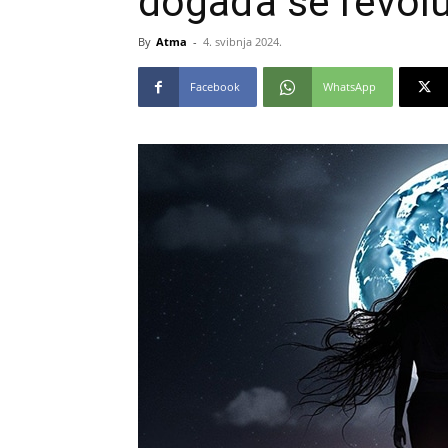
događa se revolu
By
Atma
-
4. svibnja 2024.
Facebook
WhatsApp