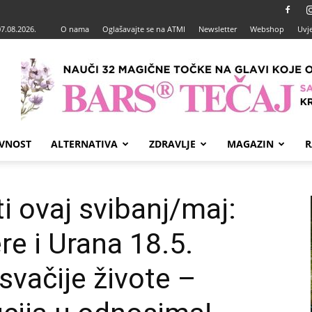
07.08.2026.
O nama
Oglašavajte se na ATMI
Newsletter
Webshop
Uvje
VNOST
ALTERNATIVA
ZDRAVLJE
MAGAZIN
R
i ovaj svibanj/maj:
re i Urana 18.5.
svačije živote –