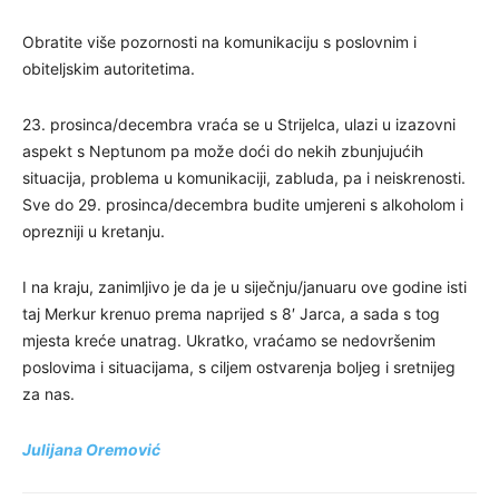
Obratite više pozornosti na komunikaciju s poslovnim i
obiteljskim autoritetima.
23. prosinca/decembra vraća se u Strijelca, ulazi u izazovni
aspekt s Neptunom pa može doći do nekih zbunjujućih
situacija, problema u komunikaciji, zabluda, pa i neiskrenosti.
Sve do 29. prosinca/decembra budite umjereni s alkoholom i
oprezniji u kretanju.
I na kraju, zanimljivo je da je u siječnju/januaru ove godine isti
taj Merkur krenuo prema naprijed s 8′ Jarca, a sada s tog
mjesta kreće unatrag. Ukratko, vraćamo se nedovršenim
poslovima i situacijama, s ciljem ostvarenja boljeg i sretnijeg
za nas.
Julijana Oremović