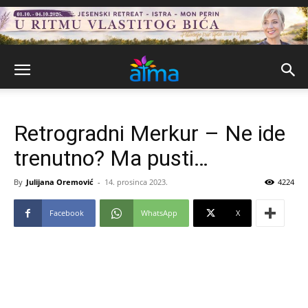
Retrogradni Merkur – Ne ide
trenutno? Ma pusti…
By
Julijana Oremović
-
14. prosinca 2023.
4224
Facebook
WhatsApp
X