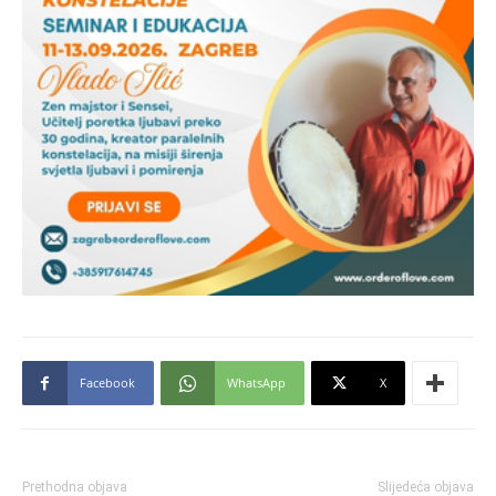
Facebook
WhatsApp
X
Prethodna objava
Slijedeća objava