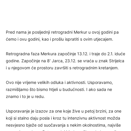
Pred nama je posljednji retrogradni Merkur u ovoj godini pa
ćemo i ovu godini, kao i prošlu ispratiti s ovim utjecajem.
Retrogradna faza Merkura započinje 13.12. i traje do 2.1. iduće
godine. Započinje na 8′ Jarca, 23.12. se vraća u znak Strijelca
i u njegovom će prostoru završiti s retrogradnim kretanjem.
Ovo nije vrijeme velikih odluka i aktivnosti. Usporavamo,
razmišljamo što bismo htjeli u budućnosti. I ako sada ne
znamo i to je u redu.
Usporavanje je izazov za one koje žive u petoj brzini, za one
koji si stalno daju posla i kroz tu intenzivnu aktivnost možda
nesvjesno bježe od suočavanja s nekim okolnostima, najviše