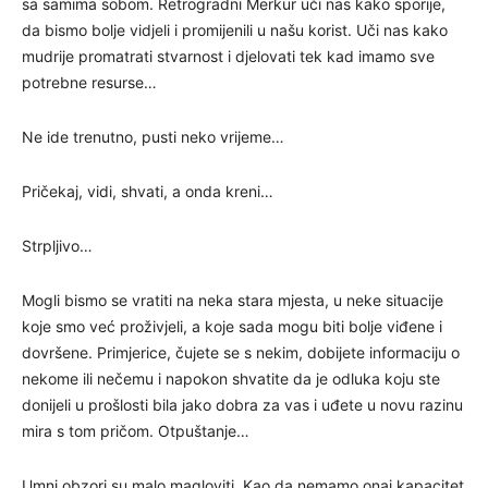
sa samima sobom. Retrogradni Merkur uči nas kako sporije,
da bismo bolje vidjeli i promijenili u našu korist. Uči nas kako
mudrije promatrati stvarnost i djelovati tek kad imamo sve
potrebne resurse…
Ne ide trenutno, pusti neko vrijeme…
Pričekaj, vidi, shvati, a onda kreni…
Strpljivo…
Mogli bismo se vratiti na neka stara mjesta, u neke situacije
koje smo već proživjeli, a koje sada mogu biti bolje viđene i
dovršene. Primjerice, čujete se s nekim, dobijete informaciju o
nekome ili nečemu i napokon shvatite da je odluka koju ste
donijeli u prošlosti bila jako dobra za vas i uđete u novu razinu
mira s tom pričom. Otpuštanje…
Umni obzori su malo magloviti. Kao da nemamo onaj kapacitet